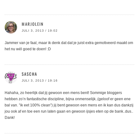
MARJOLEIN
JULI 3, 2013 / 19:02
Jammer van je faal, maar ik denk dat dat je juist extra gemotiveerd maakt om
het nu wél goed te doen! :D
SASCHA
JULI 3, 2013 / 19:16
Hahaha, zo heerlijk dat jij gewoon een mens bent! Sommige bloggers
hebben zo’n fantastische discipline, bijna onmenselijk..(geloof er geen ene
bal van. ”ik eet 100% clean”) jij bent gewoon een mens en ik kan dus dankzij
jou ook af en toe een run laten gaan en gewoon ijsjes eten op de bank..dus..
Dank!