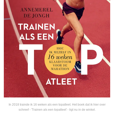
In 2018 trainde ik 16 weken als een topatleet. Het boek dat ik hier over
schreef - 'Trainen als een topatleet' - ligt nu in de winkel.