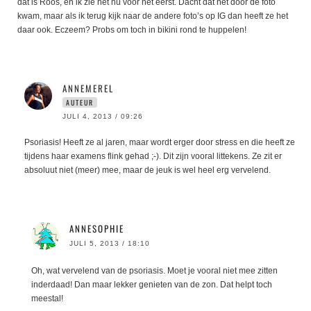
dat is Roos, en ik zie het nu voor het eerst. Dacht dat het door de foto
kwam, maar als ik terug kijk naar de andere foto’s op IG dan heeft ze het
daar ook. Eczeem? Probs om toch in bikini rond te huppelen!
ANNEMEREL
AUTEUR
JULI 4, 2013 / 09:26
Psoriasis! Heeft ze al jaren, maar wordt erger door stress en die heeft ze
tijdens haar examens flink gehad ;-). Dit zijn vooral littekens. Ze zit er
absoluut niet (meer) mee, maar de jeuk is wel heel erg vervelend.
ANNESOPHIE
JULI 5, 2013 / 18:10
Oh, wat vervelend van de psoriasis. Moet je vooral niet mee zitten
inderdaad! Dan maar lekker genieten van de zon. Dat helpt toch
meestal!