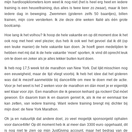
mijn hardloopkilometers kom weet ik nog niet (het is heel erg heet en iedere
training is een heuveltraining, dus alles is twee keer zo zwaar), maar ik ben
iedere dag in beweging. Zwemmen (gisteren zelfs 50 baantjes), billen
trainen, mijn core versterken. Ik zie deze drie weken Italië als één grote
bootcamp.
Hoe lang ik het volhou? Ik hoop de hele vakantie en op dit moment doe ik het
ook nog met heel veel plezier, dus heb ik ook wel het gevoel dat ik dit (op
een leuke manier) de hele vakantie kan doen. Je hoeft geen medelijden te
hebben met mij dat ik de hele vakantie ‘moet’ sporten, ik vind dit oprecht leuk
om te doen en zeker als je alles lekker buiten kunt doen.
Ik heb nog 17,5 week tot de marathon van New York. Dat lijkt misschien nog
een eeuwigheid, maar de tijd vliegt voorbij. Ik heb het idee dat het gisteren
was dat ik mezelf aanmeldde bij dance4life om mee te doen met de actie.
Voor je het weet is het 2 weken voor de marathon en dán moet je er eigenlijk
wel klaar voor zijn. Een marathon die ik gewoon keihard ga rocken! Dat móet
gewoon. En daarom train ik en daarom geniet ik, als ik me er eenmaal toe
kan zetten, van iedere training. Want iedere training brengt mij dichter bij
mijn doel: de New York Marathon.
Oh ja en natuurlijk dat andere doel, zo veel mogelijk sponsorgeld ophalen
voor dance4life! Op dit moment heb ik al meer dan 3300 euro opgehaald, dit
is nog niet te zien op mijn JustGiving account, maar het bedrag van de