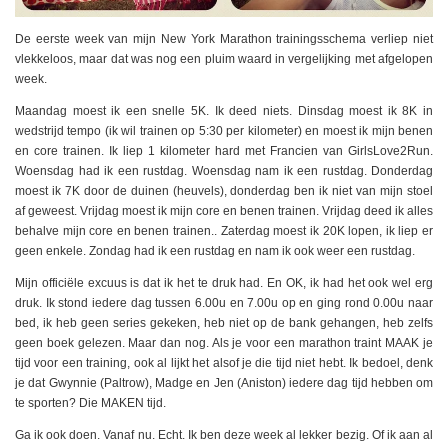
De eerste week van mijn New York Marathon trainingsschema verliep niet
vlekkeloos, maar dat was nog een pluim waard in vergelijking met afgelopen
week.
Maandag moest ik een snelle 5K. Ik deed niets. Dinsdag moest ik 8K in
wedstrijd tempo (ik wil trainen op 5:30 per kilometer) en moest ik mijn benen
en core trainen. Ik liep 1 kilometer hard met Francien van GirlsLove2Run.
Woensdag had ik een rustdag. Woensdag nam ik een rustdag. Donderdag
moest ik 7K door de duinen (heuvels), donderdag ben ik niet van mijn stoel
af geweest. Vrijdag moest ik mijn core en benen trainen. Vrijdag deed ik alles
behalve mijn core en benen trainen.. Zaterdag moest ik 20K lopen, ik liep er
geen enkele. Zondag had ik een rustdag en nam ik ook weer een rustdag.
Mijn officiële excuus is dat ik het te druk had. En OK, ik had het ook wel erg
druk. Ik stond iedere dag tussen 6.00u en 7.00u op en ging rond 0.00u naar
bed, ik heb geen series gekeken, heb niet op de bank gehangen, heb zelfs
geen boek gelezen. Maar dan nog. Als je voor een marathon traint MAAK je
tijd voor een training, ook al lijkt het alsof je die tijd niet hebt. Ik bedoel, denk
je dat Gwynnie (Paltrow), Madge en Jen (Aniston) iedere dag tijd hebben om
te sporten? Die MAKEN tijd.
Ga ik ook doen. Vanaf nu. Echt. Ik ben deze week al lekker bezig. Of ik aan al