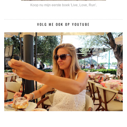
Koop nu mijn eerste boek 'Live, Love, Run'
.
VOLG ME OOK OP YOUTUBE