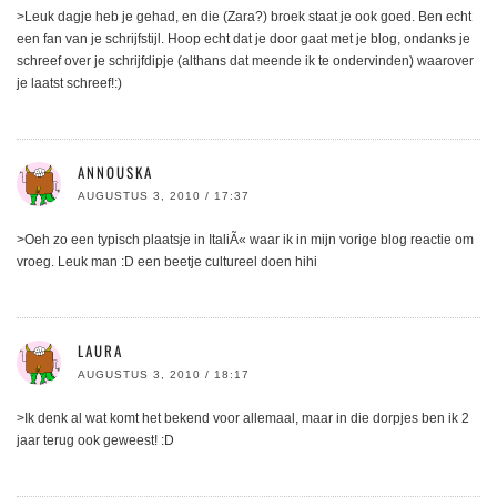
>Leuk dagje heb je gehad, en die (Zara?) broek staat je ook goed. Ben echt
een fan van je schrijfstijl. Hoop echt dat je door gaat met je blog, ondanks je
schreef over je schrijfdipje (althans dat meende ik te ondervinden) waarover
je laatst schreef!:)
ANNOUSKA
AUGUSTUS 3, 2010 / 17:37
>Oeh zo een typisch plaatsje in ItaliÃ« waar ik in mijn vorige blog reactie om
vroeg. Leuk man :D een beetje cultureel doen hihi
LAURA
AUGUSTUS 3, 2010 / 18:17
>Ik denk al wat komt het bekend voor allemaal, maar in die dorpjes ben ik 2
jaar terug ook geweest! :D