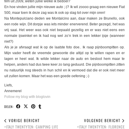
film uit 2009, weten jullie welke ik bedoel?
En hoe vinden jullie mijn nieuwe auto ;-)? Ik wil zoooo graag een nieuwe Fiat
500, maar toen ik deze zag was ik ook op slag tot over mijn oren!
Na Montepulciano deden we Montalcino aan, daar maken ze Brunello, ook
een rode wijn. Dit dorpje was iets minder enerverend. Beter gezegd, het was
vrij saai. Het weer was ook niet bepaald gezellig en er was niet eens een
normale ijswinkel en ik had nog wel zo’n trek in een lekker ijsje (wanneer
niet?)
Als je je afvraagt wat ik op de laatste foto doe.. Ik raap pijnboompitten op.
Mijn vader heeft de vreemde gewoonte die altijd op te willen rapen en er
lagen er heel wat. Ik wilde lekker naar de auto en besloot hem maar te
helpen, anders had dus twee keer zo lang geduurd. Die pijnboompitten zitten
nu natuurlijk nog steeds in hun schil en ik vermoed dat die er ook niet meer
uit zullen komen. Maar het was een goede oefening ;-)
Liefs,
Annemerel
Follow my blog with bloglovin
DELEN:
VORIGE BERICHT
VOLGENDE BERICHT
>ITALY TWENTYTEN: CAMPING LIFE
>ITALY TWENTYTEN: FLORENCE