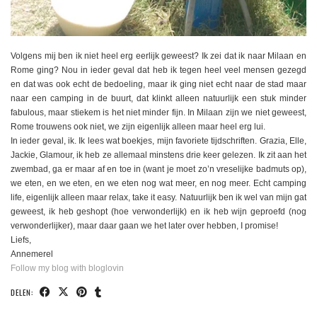
Volgens mij ben ik niet heel erg eerlijk geweest? Ik zei dat ik naar Milaan en
Rome ging? Nou in ieder geval dat heb ik tegen heel veel mensen gezegd
en dat was ook echt de bedoeling, maar ik ging niet echt naar de stad maar
naar een camping in de buurt, dat klinkt alleen natuurlijk een stuk minder
fabulous, maar stiekem is het niet minder fijn. In Milaan zijn we niet geweest,
Rome trouwens ook niet, we zijn eigenlijk alleen maar heel erg lui.
In ieder geval, ik. Ik lees wat boekjes, mijn favoriete tijdschriften. Grazia, Elle,
Jackie, Glamour, ik heb ze allemaal minstens drie keer gelezen. Ik zit aan het
zwembad, ga er maar af en toe in (want je moet zo’n vreselijke badmuts op),
we eten, en we eten, en we eten nog wat meer, en nog meer. Echt camping
life, eigenlijk alleen maar relax, take it easy. Natuurlijk ben ik wel van mijn gat
geweest, ik heb geshopt (hoe verwonderlijk) en ik heb wijn geproefd (nog
verwonderlijker), maar daar gaan we het later over hebben, I promise!
Liefs,
Annemerel
Follow my blog with bloglovin
DELEN: