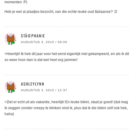
momenten :P)
Heb je wel al plaatjes bezocht, van die echte leuke oud Italiaanse? :D
STÃ©PHANIE
AUGUSTUS 3, 2010 / 09:00
>Heerlijk! Ik heb dit jaar voor het eerst eigenlijk niet gekampeerd, en als ik dit
zo weer hoor dan is dat wel heel erg jammer!
ASHLEYLYNN
AUGUSTUS 3, 2010 / 12:37
>Ziet er echt uit als vakantie, heerlijk! En leuke bikini, staat je goed! (dat mag
ik zeggen zonder creepy te klinken vind ik, plus dat ik die bikini zelf ook heb,
haha)