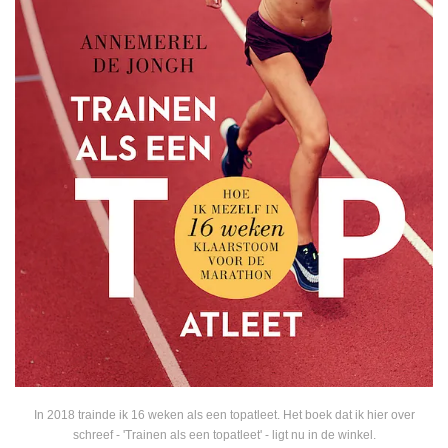
In 2018 trainde ik 16 weken als een topatleet. Het boek dat ik hier over
schreef - 'Trainen als een topatleet' - ligt nu in de winkel.