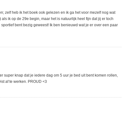
n; zelf heb ik het boek ook gelezen en ik ga het voor mezelf nog wat
s ik op de 29e begin, maar het is natuurlijk heel fijn dat jij er toch
n sportief bent bezig geweest! Ik ben benieuwd wat je er over een paar
er super knap dat je iedere dag om 5 uur je bed uit bent komen rollen,
wist af te werken. PROUD <3