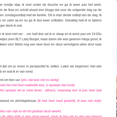
eter rondje stap ik snel onder de douche en ga ik weer aan het werk.
t in de flow en schrijf alvast een blogje dat voor de volgende dag op de
een zondagsontbijt met de familie. Dit is mijn derde ontbijt van de dag. Ik
 en zalm op en nu ga ik dus weer ontbijten. Gelukkig heb ik er tijdens
ger denk ik ook.
ik kom niet ver… om half drie val ik in slaap en ik word pas om 19.00u
rietjes (een BLT Lady Burger, maar damn die was gewoon mega groot, ik
stukken voor Metro nog een keer door en stuur vervolgens alles door naar
tijd om je leven in perspectief te zetten. Laten we beginnen met alle
 en wat ik er van vond.
nd om tien uur
(yes, dat was niet zo lastig)
el het niet heel makkelijk was, is opstaan dat nooit)
00u opstaat wil je niets liever.. althans, maandag kon ik pas heel laat
ewust en plichtsgetrouw
(Ik heb heel hard gewerkt, ik was niet ieder
alles van mijn to-do-list gedaan deze week!)
us
(te allen tijde is een groot woord, maar ik ben me er wel van bewust