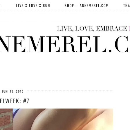
L
LIVE X LOVE X RUN
SHOP – ANNEMEREL.COM
THA
JUNI 15, 2015
ELWEEK: #7