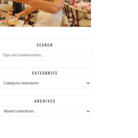
SEARCH
CATEGORIES
CATEGORIES
ARCHIVES
ARCHIVES