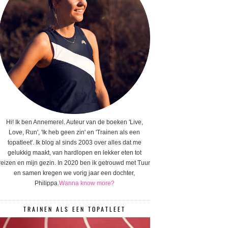
Hi! Ik ben Annemerel. Auteur van de boeken 'Live,
Love, Run', 'Ik heb geen zin' en 'Trainen als een
topatleet'. Ik blog al sinds 2003 over alles dat me
gelukkig maakt, van hardlopen en lekker eten tot
reizen en mijn gezin. In 2020 ben ik getrouwd met Tuur
en samen kregen we vorig jaar een dochter,
Philippa.
Wanna know more?
TRAINEN ALS EEN TOPATLEET