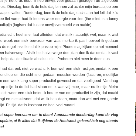
r als je het druk hebt. Ik heb onwijs veel gedaan gekregen de afgelopen
st. Dinsdag, toen ik de hele dag binnen zat achter mijn bureau, op een
ap te vallen. Donderdag, toen ik de hele dag dacht aan het feit dat ik ’s
e liet varen had ik ineens weer energie voor tien (the mind is a funny
uikpijn (logisch dat ik daar onwijs vermoeid van raakte).
ia echt heel snel laat afleiden, dat wist ik natuurlijk wel, maar ik wist
eze week een stuk bewuster van was, merkte ik pas hoeveel ik gedaan
 de regel instellen dat ik pas op mijn iPhone mag kijken op het moment
 meer halverwege. Als ik het halverwege doe, dan doe ik dat omdat ik vast
, helpt dat de situatie absoluut niet. Proberen niet meer te doen dus.
ad dat ook niet verwacht. Ik ben wel een stuk rustiger, omdat ik een
rondliep en die echt snel gedaan moesten worden (facturen, moeilijke
en een week lang super productief geweest en dat voelt goed. Vandaag
op mijn to-do-list had staan en ik was vrij moe, maar nu ik mijn Metro
 toch weer een stuk beter. Ik hou er van om productief te zijn, dat maakt
gt en niets uitvoert, dat wil ik best doen, maar dan wel met een goede
tijd. En tijd, dat is kostbaar en heel veel waard.
 het super leerzaam om te doen! Aanstaande donderdag komt de vlog
 update, of ik alles dat ik tijdens de Heelweek geleerd heb nog steeds
ee!