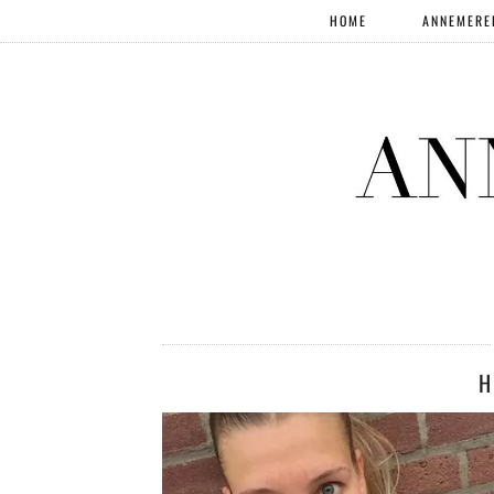
HOME
ANNEMERE
H