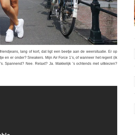
endjeans, lang of kort, dat ligt een beetje aan de weersituatie. Er op
tje en er onder? Sneakers. Mijn Air Force 1’s, of wanneer het regent (ik
’s. Spannend? Nee. Relaxt? Ja. Makkelijk ’s ochtends met uitkiezen?