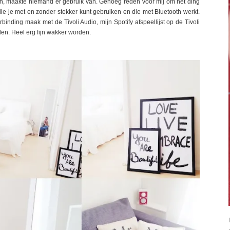
en, maakte niemand er gebruik van. Genoeg reden voor mij om het ding
ie je met en zonder stekker kunt gebruiken en die met Bluetooth werkt.
rbinding maak met de Tivoli Audio, mijn Spotify afspeellijst op de Tivoli
en. Heel erg fijn wakker worden.