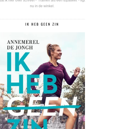
dat ik hier over schreef - 'Trainen als een topatleet' - ligt
nu in de winkel.
IK HEB GEEN ZIN