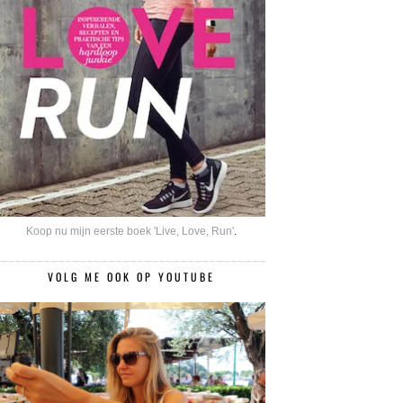
Koop nu mijn eerste boek 'Live, Love, Run'
.
VOLG ME OOK OP YOUTUBE