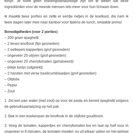
tonijn. Je hoeft geen voedingsdeskundige zijn om te weten dat deze
ingrediënten voor de meeste mensen iets meer voor hun lichaam doen.
Ik maakte twee porties en zette er eentje netjes in de koelkast, die nam ik
twee dagen later mee naar kantoor voor tijdens de lunch, smaakte prima!
Benodigdheden (voor 2 porties)
– 200 gram spaghetti
– 2 tenen knoflook (fijn gesneden)
– 2 eetlepels kappertjes (grof gesneden)
– ongeveer 20 olijven (grof gesneden)
– ongeveer 20 cherrytomaten (gehalveerd)
– blikje tonijn (uitgelekt)
– 2 handen met verse basilicumblaadjes (grof gesneden)
– Olijfolie
– Peper
– Zout
1. Zet een pan water (met zout) op voor de pasta en bereid spaghetti volgens
de gebruiksaanwijzing op het pak.
2. Bak in een koekenpan de knoflook in de olijfolie goudbruin.
3. Voeg de tomaten, kappertjes en cherrytomaten toe en laat op half vuur in
ongeveer in 8 minuten, de tomaten moeten nu uit elkaar vallen en het geheel