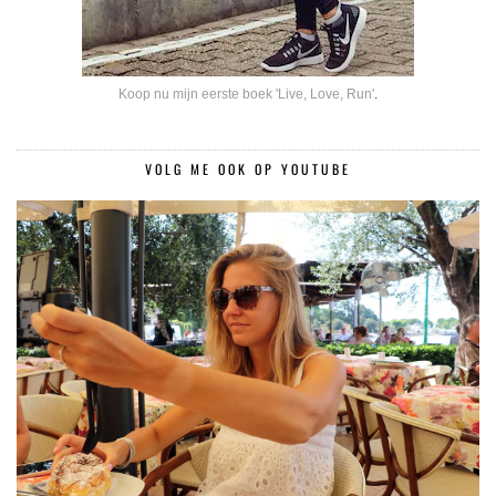
Koop nu mijn eerste boek 'Live, Love, Run'
.
VOLG ME OOK OP YOUTUBE