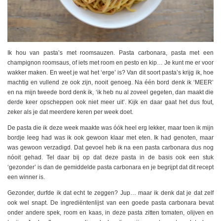
Ik hou van pasta’s met roomsauzen. Pasta carbonara, pasta met een
champignon roomsaus, of iets met room en pesto en kip… Je kunt me er voor
wakker maken. En weet je wat het ‘erge’ is? Van dit soort pasta’s krijg ik, hoe
machtig en vullend ze ook zijn, nooit genoeg. Na één bord denk ik ‘MEER’
en na mijn tweede bord denk ik, ‘ik heb nu al zoveel gegeten, dan maakt die
derde keer opscheppen ook niet meer uit’. Kijk en daar gaat het dus fout,
zeker als je dat meerdere keren per week doet.
De pasta die ik deze week maakte was óók heel erg lekker, maar toen ik mijn
bordje leeg had was ik ook gewoon klaar met eten. Ik had genoten, maar
was gewoon verzadigd. Dat gevoel heb ik na een pasta carbonara dus nog
nóoit gehad. Tel daar bij op dat deze pasta in de basis ook een stuk
‘gezonder’ is dan de gemiddelde pasta carbonara en je begrijpt dat dit recept
een winner is.
Gezonder, durfde ik dat echt te zeggen? Jup… maar ik denk dat je dat zelf
ook wel snapt. De ingrediëntenlijst van een goede pasta carbonara bevat
onder andere spek, room en kaas, in deze pasta zitten tomaten, olijven en