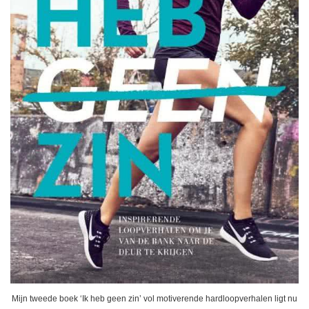
Mijn tweede boek ‘Ik heb geen zin’ vol motiverende hardloopverhalen ligt nu