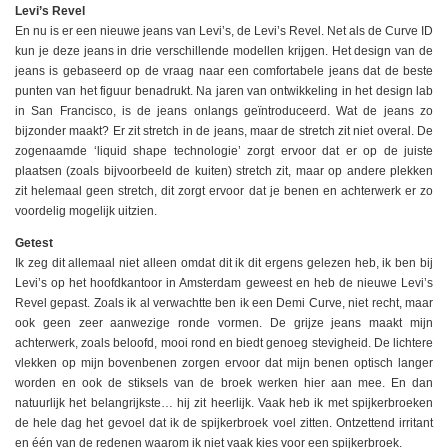
Levi’s Revel
En nu is er een nieuwe jeans van Levi’s, de Levi’s Revel. Net als de Curve ID
kun je deze jeans in drie verschillende modellen krijgen. Het design van de
jeans is gebaseerd op de vraag naar een comfortabele jeans dat de beste
punten van het figuur benadrukt. Na jaren van ontwikkeling in het design lab
in San Francisco, is de jeans onlangs geïntroduceerd. Wat de jeans zo
bijzonder maakt? Er zit stretch in de jeans, maar de stretch zit niet overal. De
zogenaamde ‘liquid shape technologie’ zorgt ervoor dat er op de juiste
plaatsen (zoals bijvoorbeeld de kuiten) stretch zit, maar op andere plekken
zit helemaal geen stretch, dit zorgt ervoor dat je benen en achterwerk er zo
voordelig mogelijk uitzien.
Getest
Ik zeg dit allemaal niet alleen omdat dit ik dit ergens gelezen heb, ik ben bij
Levi’s op het hoofdkantoor in Amsterdam geweest en heb de nieuwe Levi’s
Revel gepast. Zoals ik al verwachtte ben ik een Demi Curve, niet recht, maar
ook geen zeer aanwezige ronde vormen. De grijze jeans maakt mijn
achterwerk, zoals beloofd, mooi rond en biedt genoeg stevigheid. De lichtere
vlekken op mijn bovenbenen zorgen ervoor dat mijn benen optisch langer
worden en ook de stiksels van de broek werken hier aan mee. En dan
natuurlijk het belangrijkste… hij zit heerlijk. Vaak heb ik met spijkerbroeken
de hele dag het gevoel dat ik de spijkerbroek voel zitten. Ontzettend irritant
en één van de redenen waarom ik niet vaak kies voor een spijkerbroek.