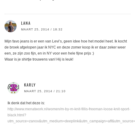
LANA
MAART 25, 2014 / 18:32
Mijn favo jeans is er een van Levi’s, geen idee hoe het model heet. Ik kocht
de broek afgelopen jaar ik NYC en deze zomer koop ik er daar zeker weer
een, ze zijn zoo fijn, en in NY voor een hele fijne prijs :)
Waar is je shirtje trouwens van! Hij is leuk!
KARLY
MAART 25, 2014 / 21:10
Ik denk dat het deze is:
http://www.menatwork.nl/women/m-by-m-knit-fillis-freeman-loose-knit-sport-
black.html?
utm_source=zanox&utm_medium=deeplink&utm_campaign=aff&utm_sourc