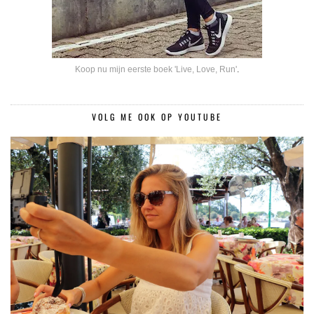
Koop nu mijn eerste boek 'Live, Love, Run'
.
VOLG ME OOK OP YOUTUBE