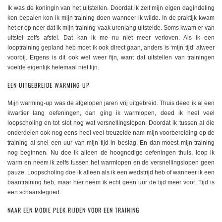
Ik was de koningin van het uitstellen. Doordat ik zelf mijn eigen dagindeling
kon bepalen kon ik mijn training doen wanneer ik wilde. In de praktijk kwam
het er op neer dat ik mijn training vaak urenlang uitstelde. Soms kwam er van
uitstel zelfs afstel. Dat kan ik me nu niet meer verloven. Als ik een
looptraining gepland heb moet ik ook direct gaan, anders is ‘mijn tijd’ alweer
voorbij. Ergens is dit ook wel weer fijn, want dat uitstellen van trainingen
voelde eigenlijk helemaal niet fijn.
EEN UITGEBREIDE WARMING-UP
Mijn warming-up was de afgelopen jaren vrij uitgebreid. Thuis deed ik al een
kwartier lang oefeningen, dan ging ik warmlopen, deed ik heel veel
loopscholing en tot slot nog wat versnellingslopen. Doordat ik tussen al die
onderdelen ook nog eens heel veel treuzelde nam mijn voorbereiding op de
training al snel een uur van mijn tijd in beslag. En dan moest mijn training
nog beginnen. Nu doe ik alleen de hoognodige oefeningen thuis, loop ik
warm en neem ik zelfs tussen het warmlopen en de versnellingslopen geen
pauze. Loopscholing doe ik alleen als ik een wedstrijd heb of wanneer ik een
baantraining heb, maar hier neem ik echt geen uur de tijd meer voor. Tijd is
een schaarstegoed.
NAAR EEN MOOIE PLEK RIJDEN VOOR EEN TRAINING