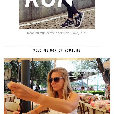
Koop nu mijn eerste boek 'Live, Love, Run'
.
VOLG ME OOK OP YOUTUBE