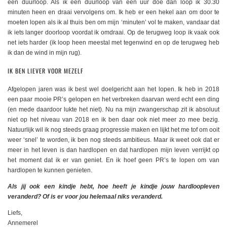
een duurloop. Als ik een duurloop van een uur doe dan loop ik 30.30
minuten heen en draai vervolgens om. Ik heb er een hekel aan om door te
moeten lopen als ik al thuis ben om mijn ‘minuten’ vol te maken, vandaar dat
ik iets langer doorloop voordat ik omdraai. Op de terugweg loop ik vaak ook
net iets harder (ik loop heen meestal met tegenwind en op de terugweg heb
ik dan de wind in mijn rug).
IK BEN LIEVER VOOR MEZELF
Afgelopen jaren was ik best wel doelgericht aan het lopen. Ik heb in 2018
een paar mooie PR’s gelopen en het verbreken daarvan werd echt een ding
(en mede daardoor lukte het niet). Nu na mijn zwangerschap zit ik absoluut
niet op het niveau van 2018 en ik ben daar ook niet meer zo mee bezig.
Natuurlijk wil ik nog steeds graag progressie maken en lijkt het me tof om ooit
weer ‘snel’ te worden, ik ben nog steeds ambitieus. Maar ik weet ook dat er
meer in het leven is dan hardlopen en dat hardlopen mijn leven verrijkt op
het moment dat ik er van geniet. En ik hoef geen PR’s te lopen om van
hardlopen te kunnen genieten.
Als jij ook een kindje hebt, hoe heeft je kindje jouw hardloopleven
veranderd? Of is er voor jou helemaal niks veranderd.
Liefs,
Annemerel