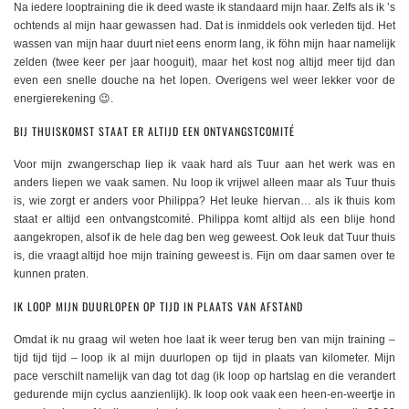
Na iedere looptraining die ik deed waste ik standaard mijn haar. Zelfs als ik ’s
ochtends al mijn haar gewassen had. Dat is inmiddels ook verleden tijd. Het
wassen van mijn haar duurt niet eens enorm lang, ik föhn mijn haar namelijk
zelden (twee keer per jaar hooguit), maar het kost nog altijd meer tijd dan
even een snelle douche na het lopen. Overigens wel weer lekker voor de
energierekening 😉.
BIJ THUISKOMST STAAT ER ALTIJD EEN ONTVANGSTCOMITÉ
Voor mijn zwangerschap liep ik vaak hard als Tuur aan het werk was en
anders liepen we vaak samen. Nu loop ik vrijwel alleen maar als Tuur thuis
is, wie zorgt er anders voor Philippa? Het leuke hiervan… als ik thuis kom
staat er altijd een ontvangstcomité. Philippa komt altijd als een blije hond
aangekropen, alsof ik de hele dag ben weg geweest. Ook leuk dat Tuur thuis
is, die vraagt altijd hoe mijn training geweest is. Fijn om daar samen over te
kunnen praten.
IK LOOP MIJN DUURLOPEN OP TIJD IN PLAATS VAN AFSTAND
Omdat ik nu graag wil weten hoe laat ik weer terug ben van mijn training –
tijd tijd tijd – loop ik al mijn duurlopen op tijd in plaats van kilometer. Mijn
pace verschilt namelijk van dag tot dag (ik loop op hartslag en die verandert
gedurende mijn cyclus aanzienlijk). Ik loop ook vaak een heen-en-weertje in