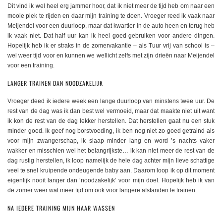
Dit vind ik wel heel erg jammer hoor, dat ik niet meer de tijd heb om naar een
mooie plek te rijden en daar mijn training te doen. Vroeger reed ik vaak naar
Meijendel voor een duurloop, maar dat kwartier in de auto heen en terug heb
ik vaak niet. Dat half uur kan ik heel goed gebruiken voor andere dingen.
Hopelijk heb ik er straks in de zomervakantie – als Tuur vrij van school is –
wel weer tijd voor en kunnen we wellicht zelfs met zijn drieën naar Meijendel
voor een training.
LANGER TRAINEN DAN NOODZAKELIJK
Vroeger deed ik iedere week een lange duurloop van minstens twee uur. De
rest van de dag was ik dan best wel vermoeid, maar dat maakte niet uit want
ik kon de rest van de dag lekker herstellen. Dat herstellen gaat nu een stuk
minder goed. Ik geef nog borstvoeding, ik ben nog niet zo goed getraind als
voor mijn zwangerschap, ik slaap minder lang en word ’s nachts vaker
wakker en misschien wel het belangrijkste… ik kan niet meer de rest van de
dag rustig herstellen, ik loop namelijk de hele dag achter mijn lieve schattige
veel te snel kruipende ondeugende baby aan. Daarom loop ik op dit moment
eigenlijk nooit langer dan ‘noodzakelijk’ voor mijn doel. Hopelijk heb ik van
de zomer weer wat meer tijd om ook voor langere afstanden te trainen.
NA IEDERE TRAINING MIJN HAAR WASSEN