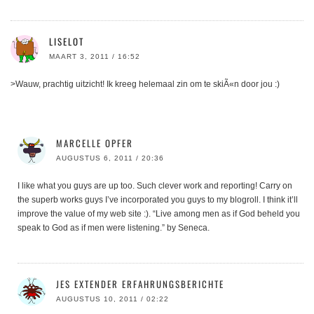
LISELOT
MAART 3, 2011 / 16:52
>Wauw, prachtig uitzicht! Ik kreeg helemaal zin om te skiÃ«n door jou :)
MARCELLE OPFER
AUGUSTUS 6, 2011 / 20:36
I like what you guys are up too. Such clever work and reporting! Carry on
the superb works guys I’ve incorporated you guys to my blogroll. I think it’ll
improve the value of my web site :). “Live among men as if God beheld you
speak to God as if men were listening.” by Seneca.
JES EXTENDER ERFAHRUNGSBERICHTE
AUGUSTUS 10, 2011 / 02:22