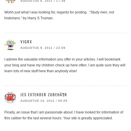
AUGUSTUS 6, 2011 / 17:38
Wohh just what I was looking for, regards for posting . “Study men, not
historians.” by Harry S Truman.
VIGRX
AUGUSTUS 9, 2011 / 22:09
I admire the valuable information you offer in your articles. I will bookmark
your blog and have my children check up here often. I am quite sure they will
learn lots of new stuff here than anybody else!
JES EXTENDER ZUBEHÃ¶R
AUGUSTUS 10, 2011 / 00:05
Finally, an issue that I am passionate about. I have looked for information of
this caliber for the last several hours. Your site is greatly appreciated.