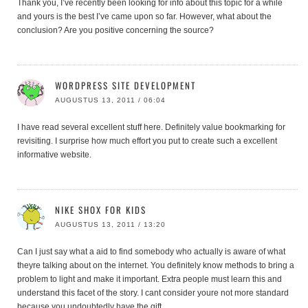
Thank you, I’ve recently been looking for info about this topic for a while
and yours is the best I’ve came upon so far. However, what about the
conclusion? Are you positive concerning the source?
WORDPRESS SITE DEVELOPMENT
AUGUSTUS 13, 2011 / 06:04
I have read several excellent stuff here. Definitely value bookmarking for
revisiting. I surprise how much effort you put to create such a excellent
informative website.
NIKE SHOX FOR KIDS
AUGUSTUS 13, 2011 / 13:20
Can I just say what a aid to find somebody who actually is aware of what
theyre talking about on the internet. You definitely know methods to bring a
problem to light and make it important. Extra people must learn this and
understand this facet of the story. I cant consider youre not more standard
because you undoubtedly have the gift.