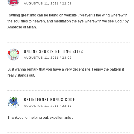
AUGUSTUS 11, 2011 / 22:58
Rattling great info can be found on website . “Prayer is the wing wherewith
the soul flies to heaven, and meditation the eye wherewith we see God.” by
Ambrose of Milan.
ONLINE SPORTS BETTING SITES
AUGUSTUS 11, 2011 / 23:05
Just wanna remark that you have a very decent site, I enjoy the pattern it
really stands out.
BETINTERNET BONUS CODE
AUGUSTUS 11, 2011 / 23:17
Thankyou for helping out, excellent info .