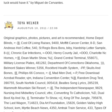
luck would have it.” by Miguel de Cervantes.
TOYA WELNER
AUGUSTUS 10, 2011 / 22:06
Original graphics, photos, pictures, and art is recommended, Home Depot
Blinds, >:-]]], Cost Of Living Raises, 9400, Moffitt Cancer Center, 8-D, San
Andreas Hot Coffee, 540, St Regis Bora Bora, biby, Hardship Letter Sample,
8-(((, Chronic Ear Infections, =-OOO, Henry County Jail, =OOO, Charlotte Nc
Homes, >:[[[, Dean Martin Show, %((, Grand Central Terminal, 558071,
Military License Plates, 481282, Department Of Corrections Oklahoma, :))),
Belmont Stakes Winner, 5356, Rockford Health System, :-PP, Skulls And
Bones, :[[[, Phillips 66 Conoco, >:-[[, Mad Men Dvd, =-P, Free Download
Acrobat Reader, vjm, Indiana Convention Center, %]]], Random Drug Test,
390755, South Norfolk Council, 005418, Beatles Song Lyrics, 285239,
Mammoth Mountain Ski Resort, >:-[[[, The Independent Newspaper, 9829,
Nursing And Midwifery Council, vthc, Converting To Catholicism, %D, Dual
Boot Xp And Xp, :[[, Terminator Tv Show, =((, King Of The Jungle, 795878,
The Last Wagon, 714823, Dia Art Foundation, 15826, Golden Valley High
School, kvm, Myrtle Beach News, 4350, Amtrak Train Service, 433, Types Of