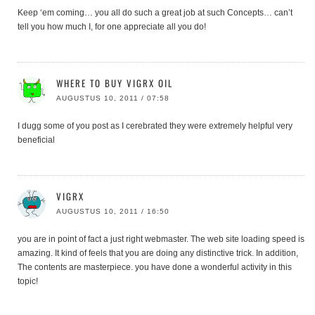
Keep ‘em coming… you all do such a great job at such Concepts… can’t
tell you how much I, for one appreciate all you do!
WHERE TO BUY VIGRX OIL
AUGUSTUS 10, 2011 / 07:58
I dugg some of you post as I cerebrated they were extremely helpful very
beneficial
VIGRX
AUGUSTUS 10, 2011 / 16:50
you are in point of fact a just right webmaster. The web site loading speed is
amazing. It kind of feels that you are doing any distinctive trick. In addition,
The contents are masterpiece. you have done a wonderful activity in this
topic!