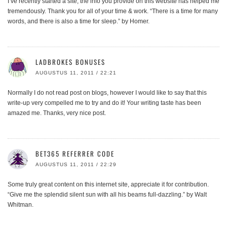
I’ve recently started a site, the info you provide on this website has helped me
tremendously. Thank you for all of your time & work. “There is a time for many
words, and there is also a time for sleep.” by Homer.
LADBROKES BONUSES
AUGUSTUS 11, 2011 / 22:21
Normally I do not read post on blogs, however I would like to say that this
write-up very compelled me to try and do it! Your writing taste has been
amazed me. Thanks, very nice post.
BET365 REFERRER CODE
AUGUSTUS 11, 2011 / 22:29
Some truly great content on this internet site, appreciate it for contribution.
“Give me the splendid silent sun with all his beams full-dazzling.” by Walt
Whitman.