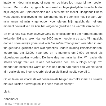
inademen, door mijn mond of neus, en de frisse lucht naar binnen voelen
komen. De zon die mijn gezicht verwarmd en tegelijkertijd de frisse lucht die
mijn longen vult. Spieren voelen die ik zelfs met de meest uitdagende fitness
work-out nog niet gevoeld heb. De energie die ik door mijn hele lichaam, van
mijn tenen tot mijn vingertoppen voel gieren. Mijn gezicht dat het ene
moment bevriest van de kou, het volgende gloeit van de warmte van de zon.
En
on a little less semi-spiritual note
de chocolademelk die nergens anders
lekkerder lijkt te smaken dan op 2400 meter hoogte in de zon. Mijn gezicht
dat van
sneeuwwitje gone wild with the self-tan*
langzaam verandert in een
fris gebruind gezichtje met wat sproetjes. Iedere middag kaiserschmarren.
Iedere dag om 22.00u naar bed en ’s morgens om 7.00u zo goed als
uitgeslapen wakker worden. De hele dag met mijn familie. M’n vader die
steeds vraagt ‘met wie ik aan het twitteren ben’ als ik blogs schrijf, m’n
moeder die bijna vijftig wordt en zich nog geen dag ouder dan veertig voelt.
M’n zusje die me ineens voorbij skiet en die ik met moeite voorblijf..
Oh en laten we vooral de wit besneeuwde bergen in contrast met de strakke
blauwe luchten niet vergeten. Is er een mooier plaatje?
Liefs,
Annemerel
Follow my blog with bloglovin