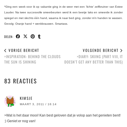
*Ging een week voor ik op vakantie ging in de weer met een ‘lichte’ zelfbruiner van Estee
Lauder. Na twee succesvolle smeerbeurten werd ik een beetje laks en smeerde ik zonder
spiegel en met slechts één hand, waarna ik naar bed ging, zonder m’n handen te wassen.
Gevolg: Oranje hand + wenkbrauwen. Smartass.
DELEN:
VORIGE BERICHT
VOLGENDE BERICHT
>INSPIRATION: BEHIND THE CLOUDS
>DIARY: SKIING (PART VIII, IT
THE SUN IS SHINING
DOESN’T GET ANY BETTER THAN THIS)
83 REACTIES
KIMSJE
MAART 3, 2011 / 16:14
>Wat is het daar mooi! Kan best geloven dat je volop aan het genieten bent!
:) Geniet er nog van!