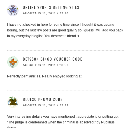
ONLINE SPORTS BETTING SITES
AUGUSTUS 11, 2011 / 23:18
I have not checked in here for some time since I thought it was getting
boring, but the last few posts are good quality so I guess I will add you back
to my everyday bloglist. You deserve it friend :)
BETSSON BINGO VOUCHER CODE
AUGUSTUS 11, 2011 / 23:27
Perfectly pent articles, Really enjoyed looking at.
BLUESQ PROMO CODE
AUGUSTUS 11, 2011 / 23:29
Very interesting details you have mentioned , appreciate it for putting up.
“The judge is condemned when the criminal is absolved.” by Publilius
Syrus.