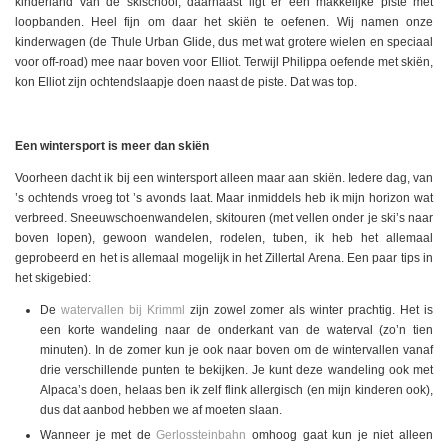
kinderland van de skischool, daarnaast ligt er een makkelijke piste met
loopbanden. Heel fijn om daar het skiën te oefenen. Wij namen onze
kinderwagen (de Thule Urban Glide, dus met wat grotere wielen en speciaal
voor off-road) mee naar boven voor Elliot. Terwijl Philippa oefende met skiën,
kon Elliot zijn ochtendslaapje doen naast de piste. Dat was top.
Een wintersport is meer dan skiën
Voorheen dacht ik bij een wintersport alleen maar aan skiën. Iedere dag, van
’s ochtends vroeg tot ’s avonds laat. Maar inmiddels heb ik mijn horizon wat
verbreed. Sneeuwschoenwandelen, skitouren (met vellen onder je ski’s naar
boven lopen), gewoon wandelen, rodelen, tuben, ik heb het allemaal
geprobeerd en het is allemaal mogelijk in het Zillertal Arena. Een paar tips in
het skigebied:
De
watervallen bij Krimml
zijn zowel zomer als winter prachtig. Het is
een korte wandeling naar de onderkant van de waterval (zo’n tien
minuten). In de zomer kun je ook naar boven om de wintervallen vanaf
drie verschillende punten te bekijken. Je kunt deze wandeling ook met
Alpaca’s doen, helaas ben ik zelf flink allergisch (en mijn kinderen ook),
dus dat aanbod hebben we af moeten slaan.
Wanneer je met de
Gerlossteinbahn
omhoog gaat kun je niet alleen