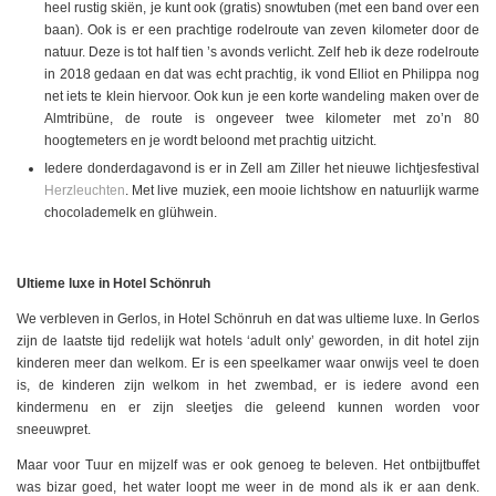
heel rustig skiën, je kunt ook (gratis) snowtuben (met een band over een
baan). Ook is er een prachtige rodelroute van zeven kilometer door de
natuur. Deze is tot half tien ’s avonds verlicht. Zelf heb ik deze rodelroute
in 2018 gedaan en dat was echt prachtig, ik vond Elliot en Philippa nog
net iets te klein hiervoor. Ook kun je een korte wandeling maken over de
Almtribüne, de route is ongeveer twee kilometer met zo’n 80
hoogtemeters en je wordt beloond met prachtig uitzicht.
Iedere donderdagavond is er in Zell am Ziller het nieuwe lichtjesfestival
Herzleuchten
. Met live muziek, een mooie lichtshow en natuurlijk warme
chocolademelk en glühwein.
Ultieme luxe in Hotel Schönruh
We verbleven in Gerlos, in Hotel Schönruh en dat was ultieme luxe. In Gerlos
zijn de laatste tijd redelijk wat hotels ‘adult only’ geworden, in dit hotel zijn
kinderen meer dan welkom. Er is een speelkamer waar onwijs veel te doen
is, de kinderen zijn welkom in het zwembad, er is iedere avond een
kindermenu en er zijn sleetjes die geleend kunnen worden voor
sneeuwpret.
Maar voor Tuur en mijzelf was er ook genoeg te beleven. Het ontbijtbuffet
was bizar goed, het water loopt me weer in de mond als ik er aan denk.