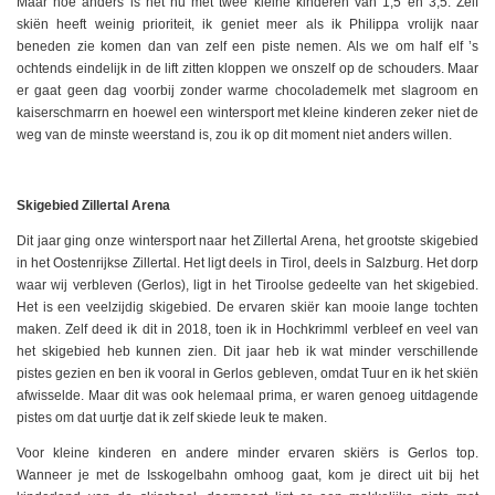
Maar hoe anders is het nu met twee kleine kinderen van 1,5 en 3,5. Zelf
skiën heeft weinig prioriteit, ik geniet meer als ik Philippa vrolijk naar
beneden zie komen dan van zelf een piste nemen. Als we om half elf ’s
ochtends eindelijk in de lift zitten kloppen we onszelf op de schouders. Maar
er gaat geen dag voorbij zonder warme chocolademelk met slagroom en
kaiserschmarrn en hoewel een wintersport met kleine kinderen zeker niet de
weg van de minste weerstand is, zou ik op dit moment niet anders willen.
Skigebied Zillertal Arena
Dit jaar ging onze wintersport naar het Zillertal Arena, het grootste skigebied
in het Oostenrijkse Zillertal. Het ligt deels in Tirol, deels in Salzburg. Het dorp
waar wij verbleven (Gerlos), ligt in het Tiroolse gedeelte van het skigebied.
Het is een veelzijdig skigebied. De ervaren skiër kan mooie lange tochten
maken. Zelf deed ik dit in 2018, toen ik in Hochkrimml verbleef en veel van
het skigebied heb kunnen zien. Dit jaar heb ik wat minder verschillende
pistes gezien en ben ik vooral in Gerlos gebleven, omdat Tuur en ik het skiën
afwisselde. Maar dit was ook helemaal prima, er waren genoeg uitdagende
pistes om dat uurtje dat ik zelf skiede leuk te maken.
Voor kleine kinderen en andere minder ervaren skiërs is Gerlos top.
Wanneer je met de Isskogelbahn omhoog gaat, kom je direct uit bij het