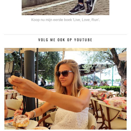
Koop nu mijn eerste boek 'Live, Love, Run'
.
VOLG ME OOK OP YOUTUBE