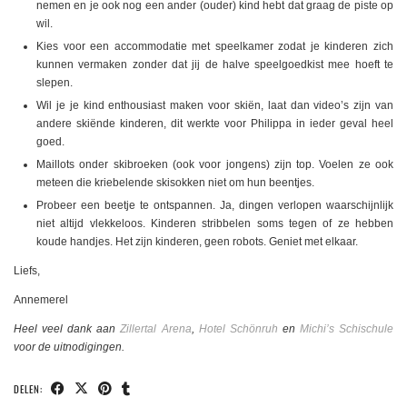
nemen en je ook nog een ander (ouder) kind hebt dat graag de piste op
wil.
Kies voor een accommodatie met speelkamer zodat je kinderen zich
kunnen vermaken zonder dat jij de halve speelgoedkist mee hoeft te
slepen.
Wil je je kind enthousiast maken voor skiën, laat dan video’s zijn van
andere skiënde kinderen, dit werkte voor Philippa in ieder geval heel
goed.
Maillots onder skibroeken (ook voor jongens) zijn top. Voelen ze ook
meteen die kriebelende skisokken niet om hun beentjes.
Probeer een beetje te ontspannen. Ja, dingen verlopen waarschijnlijk
niet altijd vlekkeloos. Kinderen stribbelen soms tegen of ze hebben
koude handjes. Het zijn kinderen, geen robots. Geniet met elkaar.
Liefs,
Annemerel
Heel veel dank aan
Zillertal Arena
,
Hotel Schönruh
en
Michi’s Schischule
voor de uitnodigingen.
DELEN: