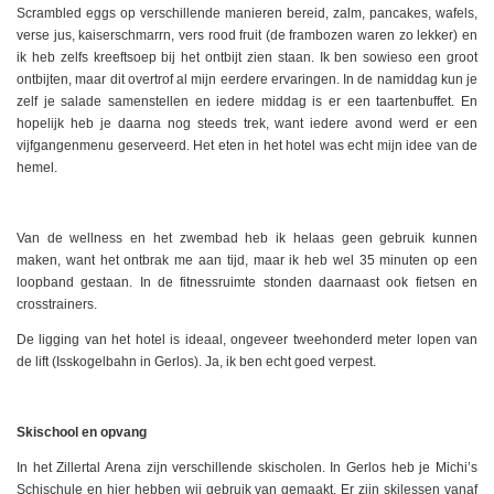
Scrambled eggs op verschillende manieren bereid, zalm, pancakes, wafels,
verse jus, kaiserschmarrn, vers rood fruit (de frambozen waren zo lekker) en
ik heb zelfs kreeftsoep bij het ontbijt zien staan. Ik ben sowieso een groot
ontbijten, maar dit overtrof al mijn eerdere ervaringen. In de namiddag kun je
zelf je salade samenstellen en iedere middag is er een taartenbuffet. En
hopelijk heb je daarna nog steeds trek, want iedere avond werd er een
vijfgangenmenu geserveerd. Het eten in het hotel was echt mijn idee van de
hemel.
Van de wellness en het zwembad heb ik helaas geen gebruik kunnen
maken, want het ontbrak me aan tijd, maar ik heb wel 35 minuten op een
loopband gestaan. In de fitnessruimte stonden daarnaast ook fietsen en
crosstrainers.
De ligging van het hotel is ideaal, ongeveer tweehonderd meter lopen van
de lift (Isskogelbahn in Gerlos). Ja, ik ben echt goed verpest.
Skischool en opvang
In het Zillertal Arena zijn verschillende skischolen. In Gerlos heb je Michi’s
Schischule en hier hebben wij gebruik van gemaakt. Er zijn skilessen vanaf