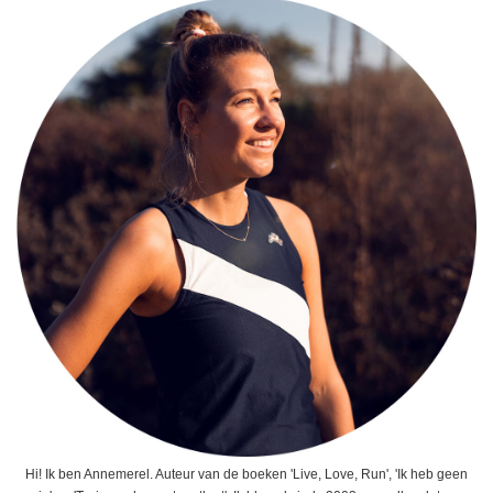
Hi! Ik ben Annemerel. Auteur van de boeken 'Live, Love, Run', 'Ik heb geen