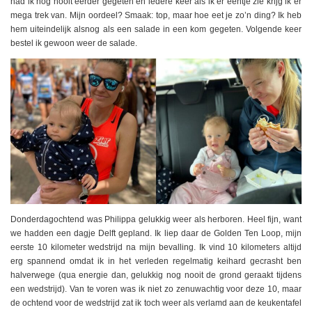
had ik nog nooit eerder gegeten en iedere keer als ik er eentje zie krijg ik er
mega trek van. Mijn oordeel? Smaak: top, maar hoe eet je zo’n ding? Ik heb
hem uiteindelijk alsnog als een salade in een kom gegeten. Volgende keer
bestel ik gewoon weer de salade.
Donderdagochtend was Philippa gelukkig weer als herboren. Heel fijn, want
we hadden een dagje Delft gepland. Ik liep daar de Golden Ten Loop, mijn
eerste 10 kilometer wedstrijd na mijn bevalling. Ik vind 10 kilometers altijd
erg spannend omdat ik in het verleden regelmatig keihard gecrasht ben
halverwege (qua energie dan, gelukkig nog nooit de grond geraakt tijdens
een wedstrijd). Van te voren was ik niet zo zenuwachtig voor deze 10, maar
de ochtend voor de wedstrijd zat ik toch weer als verlamd aan de keukentafel