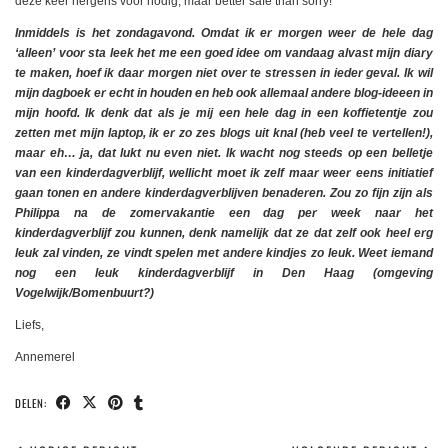
deze keer nergens voor nodig, maar better safe than sorry!
Inmiddels is het zondagavond. Omdat ik er morgen weer de hele dag
‘alleen’ voor sta leek het me een goed idee om vandaag alvast mijn diary
te maken, hoef ik daar morgen niet over te stressen in ieder geval. Ik wil
mijn dagboek er echt in houden en heb ook allemaal andere blog-ideeen in
mijn hoofd. Ik denk dat als je mij een hele dag in een koffietentje zou
zetten met mijn laptop, ik er zo zes blogs uit knal (heb veel te vertellen!),
maar eh… ja, dat lukt nu even niet. Ik wacht nog steeds op een belletje
van een kinderdagverblijf, wellicht moet ik zelf maar weer eens initiatief
gaan tonen en andere kinderdagverblijven benaderen. Zou zo fijn zijn als
Philippa na de zomervakantie een dag per week naar het
kinderdagverblijf zou kunnen, denk namelijk dat ze dat zelf ook heel erg
leuk zal vinden, ze vindt spelen met andere kindjes zo leuk. Weet iemand
nog een leuk kinderdagverblijf in Den Haag (omgeving
Vogelwijk/Bomenbuurt?)
Liefs,
Annemerel
DELEN: