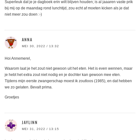
Superleuk dat je je dagboek erin wilt blijven houden; is al jaaaren vaste prik
bij mij op de maandag rond lunchtijd, zou echt af moeten kicken als je dat
niet meer zou doen :-)
ANNA
MEI 30, 2022 / 13:32
Hoi Annemerel,
Waarom laat je het zout niet gewoon uit het eten. Het is even wennen, maar
je hebt het extra zout niet nodig en je dochter kan gewoon mee eten.
Tijdens mijn eerste zwangerschap moest ik zoutloos (1985), en dat hebben
we zo gelaten. Bevalt prima.
Groetjes
JAYLINN
MEI 31, 2022 / 13:15