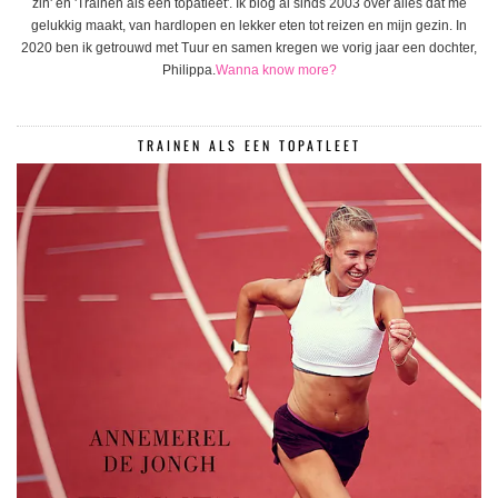
zin' en 'Trainen als een topatleet'. Ik blog al sinds 2003 over alles dat me
gelukkig maakt, van hardlopen en lekker eten tot reizen en mijn gezin. In
2020 ben ik getrouwd met Tuur en samen kregen we vorig jaar een dochter,
Philippa.
Wanna know more?
TRAINEN ALS EEN TOPATLEET