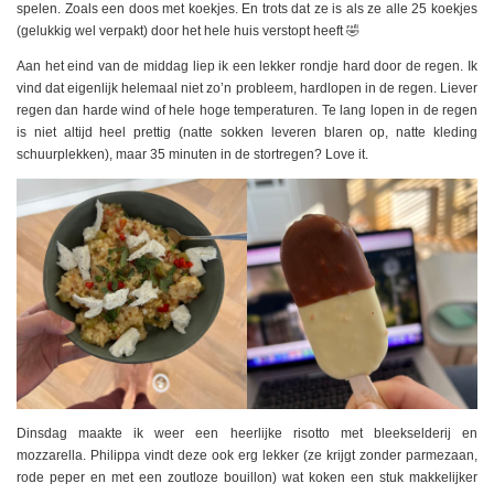
spelen. Zoals een doos met koekjes. En trots dat ze is als ze alle 25 koekjes
(gelukkig wel verpakt) door het hele huis verstopt heeft 🤣
Aan het eind van de middag liep ik een lekker rondje hard door de regen. Ik
vind dat eigenlijk helemaal niet zo’n probleem, hardlopen in de regen. Liever
regen dan harde wind of hele hoge temperaturen. Te lang lopen in de regen
is niet altijd heel prettig (natte sokken leveren blaren op, natte kleding
schuurplekken), maar 35 minuten in de stortregen? Love it.
Dinsdag maakte ik weer een heerlijke risotto met bleekselderij en
mozzarella. Philippa vindt deze ook erg lekker (ze krijgt zonder parmezaan,
rode peper en met een zoutloze bouillon) wat koken een stuk makkelijker