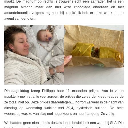
maakt. De magnum op rechts is trouwens echt een aanrader, het is een
magnum almond maar dan met witte chocolade onderaan en met
amandelroomijs, volgens mij heet hij ‘remix’. Ik heb er deze week iedere
avond van genoten.
Dinsdagmiddag kreeg Philippa haar 11 maanden prikjes. Van te voren
maakte ik me niet al te veel zorgen, de prikjes die ze eerder kreeg reageerde
ze totaal niet op. Deze prikjes daarentegen… horror! Ze werd in de nacht van
dinsdag op woensdag wakker met 39,4, hysterisch huilend. De hele
woensdag was ze van slag met hoge koorts en heel hangerig. Zo zielig.
We hadden geen eten in huis dus als lunch bestelde ik een wrap bij SLA. Die