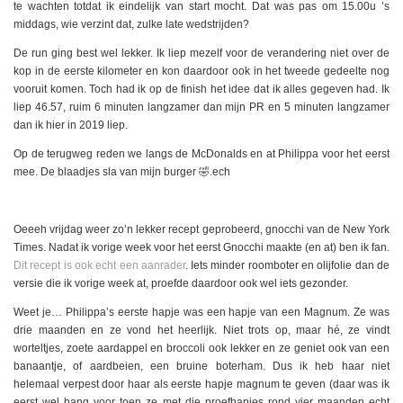
te wachten totdat ik eindelijk van start mocht. Dat was pas om 15.00u ’s
middags, wie verzint dat, zulke late wedstrijden?
De run ging best wel lekker. Ik liep mezelf voor de verandering niet over de
kop in de eerste kilometer en kon daardoor ook in het tweede gedeelte nog
vooruit komen. Toch had ik op de finish het idee dat ik alles gegeven had. Ik
liep 46.57, ruim 6 minuten langzamer dan mijn PR en 5 minuten langzamer
dan ik hier in 2019 liep.
Op de terugweg reden we langs de McDonalds en at Philippa voor het eerst
mee. De blaadjes sla van mijn burger 🤣.ech
Oeeeh vrijdag weer zo’n lekker recept geprobeerd, gnocchi van de New York
Times. Nadat ik vorige week voor het eerst Gnocchi maakte (en at) ben ik fan.
Dit recept is ook echt een aanrader
. Iets minder roomboter en olijfolie dan de
versie die ik vorige week at, proefde daardoor ook wel iets gezonder.
Weet je… Philippa’s eerste hapje was een hapje van een Magnum. Ze was
drie maanden en ze vond het heerlijk. Niet trots op, maar hé, ze vindt
worteltjes, zoete aardappel en broccoli ook lekker en ze geniet ook van een
banaantje, of aardbeien, een bruine boterham. Dus ik heb haar niet
helemaal verpest door haar als eerste hapje magnum te geven (daar was ik
eerst wel bang voor toen ze met die proefhapjes rond vier maanden echt