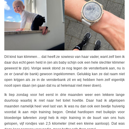
Dit kind kan klimmen… dat heeft ze sowieso van haar vader, want zelf ben ik
daar dus echt geen held in (en als baby schijn ook een hele slechter klimmer
geweest te zijn). Vorige week stond ze nog tegen de vensterbank aan, nu is
ze er (vanaf de bank) gewoon ingeklommen. Gelukkig kan ze dat raam niet
open krijgen als ze in de vensterbank zit en wij hebben hem zelf eigenlijk
nooit open staan (en gaan dat nu al helemaal niet meer doen).
Ik liep zondag voor het eerst in drie maanden weer een lekkere lange
duurloop waarbij ik niet naar het toilet hoefde. Daar had ik afgelopen
maanden namelijk heel veel last van. Ik was nu dan ook een beetje huiverig
voordat ik aan mijn training begon. Omdat hardlopen met buikpijn voor
bloederige taferelen zorgt heb ik mijn training in de buurt van ons huis
gelopen, vijf rondjes van 2,5 kilometer (met een kleine aanloop). Dat was