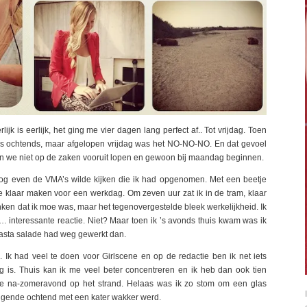
k is eerlijk, het ging me vier dagen lang perfect af.. Tot vrijdag. Toen
 ’s ochtends, maar afgelopen vrijdag was het NO-NO-NO. En dat gevoel
en we niet op de zaken vooruit lopen en gewoon bij maandag beginnen.
nog even de VMA’s wilde kijken die ik had opgenomen. Met een beetje
e klaar maken voor een werkdag. Om zeven uur zat ik in de tram, klaar
en dat ik moe was, maar het tegenovergestelde bleek werkelijkheid. Ik
 interessante reactie. Niet? Maar toen ik ’s avonds thuis kwam was ik
n pasta salade had weg gewerkt dan.
. Ik had veel te doen voor Girlscene en op de redactie ben ik net iets
ig is. Thuis kan ik me veel beter concentreren en ik heb dan ook tien
jke na-zomeravond op het strand. Helaas was ik zo stom om een glas
volgende ochtend met een kater wakker werd.