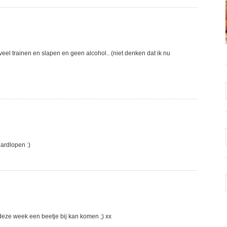
veel trainen en slapen en geen alcohol.. (niet denken dat ik nu
hardlopen :)
deze week een beetje bij kan komen ;) xx