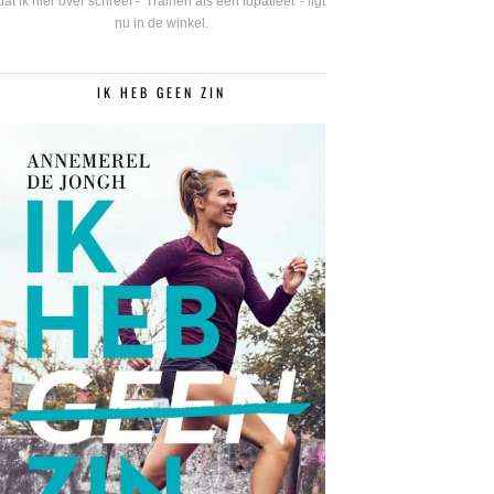
dat ik hier over schreef - 'Trainen als een topatleet' - ligt
nu in de winkel.
IK HEB GEEN ZIN