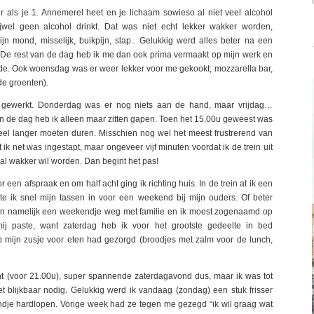
 als je 1. Annemerel heet en je lichaam sowieso al niet veel alcohol
ijwel geen alcohol drinkt. Dat was niet echt lekker wakker worden,
mond, misselijk, buikpijn, slap.. Gelukkig werd alles beter na een
 De rest van de dag heb ik me dan ook prima vermaakt op mijn werk en
ude. Ook woensdag was er weer lekker voor me gekookt; mozzarella bar,
de groenten).
 gewerkt. Donderdag was er nog niets aan de hand, maar vrijdag…
an de dag heb ik alleen maar zitten gapen. Toen het 15.00u geweest was
eel langer moeten duren. Misschien nog wel het meest frustrerend van
at ik net was ingestapt, maar ongeveer vijf minuten voordat ik de trein uit
en al wakker wil worden. Dan begint het pas!
een afspraak en om half acht ging ik richting huis. In de trein at ik een
kte ik snel mijn tassen in voor een weekend bij mijn ouders. Of beter
en namelijk een weekendje weg met familie en ik moest zogenaamd op
ij paste, want zaterdag heb ik voor het grootste gedeelte in bed
ijn zusje voor eten had gezorgd (broodjes met zalm voor de lunch,
cht (voor 21.00u), super spannende zaterdagavond dus, maar ik was tot
het blijkbaar nodig. Gelukkig werd ik vandaag (zondag) een stuk frisser
dje hardlopen. Vorige week had ze tegen me gezegd “ik wil graag wat