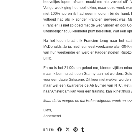
heuveltjes lopen, afstand maakt me niet zoveel uit”
Vorige week ging het heel lekker, maar deze week was
niet 100% top en ik had geen imodium bij de hand. H
voltooid had als ik zonder Francien geweest was. Maa
(Francien is niet zo goed met de weg vinden en ook Goo
uiteindelijk het 30 kilometer punt bereikten. Wat een op
Na het lopen bracht ik Francien terug naar het st
McDonalds. Ja ja, niet het meest voedzame after-30-K-
van hun weekendje en werd er Paddenstoelen Risotto g
B!!!!!).
En nu is het 21.00u en geloof me, binnen vijftien minu
maar ik ben nu echt een Granny aan het worden.. Gel
voor een dagje Girlscene. Dit keer niet wakker worden 
maar wel een kwartiertje de Ab Burner van NTC. Het i
naar Amsterdam kan voor een training, kan ik het thuis 
Maar dat is morgen en dat is dus volgende week en zzz
Liefs,
Annemerel
DELEN: