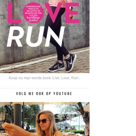
Koop nu mijn eerste boek 'Live, Love, Run'
.
VOLG ME OOK OP YOUTUBE