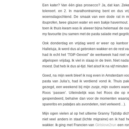
Een kater? Van één glas prosecco? Ja, dat kan. Zeker
tolereert. en 2. In marathontraining bent en dus vr
woensdagochtend. De smaak van een dode rat in mijn 
ibuprofen, twee glazen water en een bakje havermout.
toen ik thuis kwam was ik alweer bijna helemaal de o
my favourite (nu samen met de pasta salade met gegril
Ook donderdag en vrijdag werd er weer op kantoor
Halleluja, ik werd dus al gebroken wakker en de rest v
had ik echt het ‘TGIF-Gevoel” de werkweek had niet v
afgelopen vrijdag. Ik viel in slaap in de trein. Niet nad
moest. Dat heb ik dus al-tijd. Net alsof ik na vijf minut
Goed, na mijn werk bleef ik nog even in Amsterdam voor 
pasta van Julia’s, had ik verdiend vond ik. Thuis pa
gezegd, een weekend bij mijn zusje, mijn ouders war
Roos ‘passen’. Uiteindelijk was het Roos die op m
gespendeerd, behalve dan voor de momenten waarop m
spareribs en patatjes als avondeten, niet verkeerd…).
Mijn ogen vielen al op het ultieme Granny Tijdstip di
niet veel anders in staat (lichte migraine) en ik had 
wakker. Ik ging met Francien van
Girlslove2run
een ron