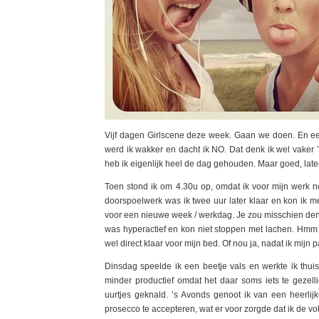
Vijf dagen Girlscene deze week. Gaan we doen. En eerlij
werd ik wakker en dacht ik NO. Dat denk ik wel vaker
heb ik eigenlijk heel de dag gehouden. Maar goed, lat
Toen stond ik om 4.30u op, omdat ik voor mijn werk 
doorspoelwerk was ik twee uur later klaar en kon ik m
voor een nieuwe week / werkdag. Je zou misschien denk
was hyperactief en kon niet stoppen met lachen. Hmm…
wel direct klaar voor mijn bed. Of nou ja, nadat ik mij
Dinsdag speelde ik een beetje vals en werkte ik thuis
minder productief omdat het daar soms iets te gezell
uurtjes geknald. ’s Avonds genoot ik van een heerli
prosecco te accepteren, wat er voor zorgde dat ik de 