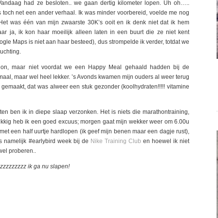
. Vandaag had ze besloten.. we gaan dertig kilometer lopen. Uh oh…..
 toch net een ander verhaal. Ik was minder voorbereid, voelde me nog
et was één van mijn zwaarste 30K’s ooit en ik denk niet dat ik hem
r ja, ik kon haar moeilijk alleen laten in een buurt die ze niet kent
gle Maps is niet aan haar besteed), dus strompelde ik verder, totdat we
luchting.
ation, maar niet voordat we een Happy Meal gehaald hadden bij de
maal, maar wel heel lekker. ’s Avonds kwamen mijn ouders al weer terug
emaakt, dat was alweer een stuk gezonder (koolhydraten!!!!! vitamine
ten ben ik in diepe slaap verzonken. Het is niets die marathontraining,
ukkig heb ik een goed excuus; morgen gaat mijn wekker weer om 6.00u
met een half uurtje hardlopen (ik geef mijn benen maar een dagje rust),
s namelijk #earlybird week bij de
Nike Training Club
en hoewel ik niet
wel proberen..
zzzzzzzzz ik ga nu slapen!