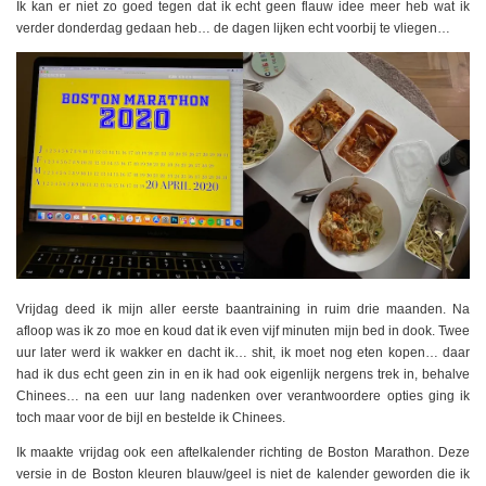
Ik kan er niet zo goed tegen dat ik echt geen flauw idee meer heb wat ik
verder donderdag gedaan heb… de dagen lijken echt voorbij te vliegen…
Vrijdag deed ik mijn aller eerste baantraining in ruim drie maanden. Na
afloop was ik zo moe en koud dat ik even vijf minuten mijn bed in dook. Twee
uur later werd ik wakker en dacht ik… shit, ik moet nog eten kopen… daar
had ik dus echt geen zin in en ik had ook eigenlijk nergens trek in, behalve
Chinees… na een uur lang nadenken over verantwoordere opties ging ik
toch maar voor de bijl en bestelde ik Chinees.
Ik maakte vrijdag ook een aftelkalender richting de Boston Marathon. Deze
versie in de Boston kleuren blauw/geel is niet de kalender geworden die ik