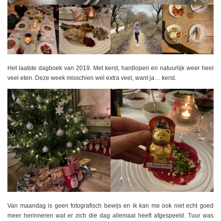
Het laatste dagboek van 2019. Met kerst, hardlopen en natuurlijk weer heel
veel eten. Deze week misschien wel extra veel, want ja… kerst.
Van maandag is geen fotografisch bewijs en ik kan me ook niet echt goed
meer herinneren wat er zich die dag allemaal heeft afgespeeld. Tuur was