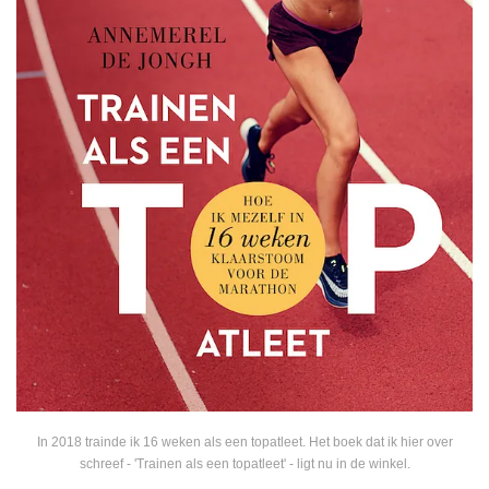
In 2018 trainde ik 16 weken als een topatleet. Het boek dat ik hier over
schreef - 'Trainen als een topatleet' - ligt nu in de winkel.