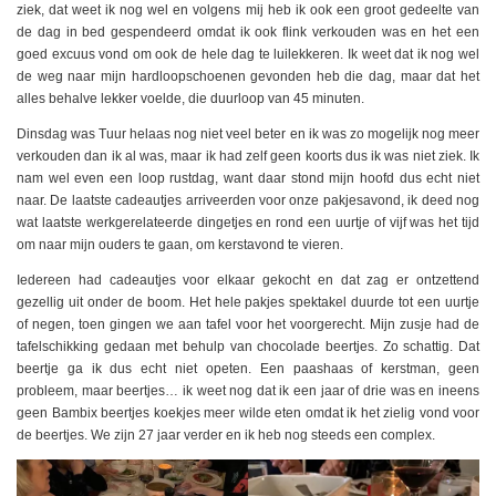
ziek, dat weet ik nog wel en volgens mij heb ik ook een groot gedeelte van
de dag in bed gespendeerd omdat ik ook flink verkouden was en het een
goed excuus vond om ook de hele dag te luilekkeren. Ik weet dat ik nog wel
de weg naar mijn hardloopschoenen gevonden heb die dag, maar dat het
alles behalve lekker voelde, die duurloop van 45 minuten.
Dinsdag was Tuur helaas nog niet veel beter en ik was zo mogelijk nog meer
verkouden dan ik al was, maar ik had zelf geen koorts dus ik was niet ziek. Ik
nam wel even een loop rustdag, want daar stond mijn hoofd dus echt niet
naar. De laatste cadeautjes arriveerden voor onze pakjesavond, ik deed nog
wat laatste werkgerelateerde dingetjes en rond een uurtje of vijf was het tijd
om naar mijn ouders te gaan, om kerstavond te vieren.
Iedereen had cadeautjes voor elkaar gekocht en dat zag er ontzettend
gezellig uit onder de boom. Het hele pakjes spektakel duurde tot een uurtje
of negen, toen gingen we aan tafel voor het voorgerecht. Mijn zusje had de
tafelschikking gedaan met behulp van chocolade beertjes. Zo schattig. Dat
beertje ga ik dus echt niet opeten. Een paashaas of kerstman, geen
probleem, maar beertjes… ik weet nog dat ik een jaar of drie was en ineens
geen Bambix beertjes koekjes meer wilde eten omdat ik het zielig vond voor
de beertjes. We zijn 27 jaar verder en ik heb nog steeds een complex.