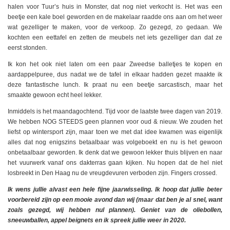
halen voor Tuur’s huis in Monster, dat nog niet verkocht is. Het was een
beetje een kale boel geworden en de makelaar raadde ons aan om het weer
wat gezelliger te maken, voor de verkoop. Zo gezegd, zo gedaan. We
kochten een eettafel en zetten de meubels net iets gezelliger dan dat ze
eerst stonden.
Ik kon het ook niet laten om een paar Zweedse balletjes te kopen en
aardappelpuree, dus nadat we de tafel in elkaar hadden gezet maakte ik
deze fantastische lunch. Ik praat nu een beetje sarcastisch, maar het
smaakte gewoon echt heel lekker.
Inmiddels is het maandagochtend. Tijd voor de laatste twee dagen van 2019.
We hebben NOG STEEDS geen plannen voor oud & nieuw. We zouden het
liefst op wintersport zijn, maar toen we met dat idee kwamen was eigenlijk
alles dat nog enigszins betaalbaar was volgeboekt en nu is het gewoon
onbetaalbaar geworden. Ik denk dat we gewoon lekker thuis blijven en naar
het vuurwerk vanaf ons dakterras gaan kijken. Nu hopen dat de hel niet
losbreekt in Den Haag nu de vreugdevuren verboden zijn. Fingers crossed.
Ik wens jullie alvast een hele fijne jaarwisseling. Ik hoop dat jullie beter
voorbereid zijn op een mooie avond dan wij (maar dat ben je al snel, want
zoals gezegd, wij hebben nul plannen). Geniet van de oliebollen,
sneeuwballen, appel beignets en ik spreek jullie weer in 2020.