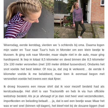
Woensdag, eerste kerstdag, vierden we ’s ochtends bij oma. Daarna togen
mijn vader en Tuur naar Tuur’s huis in Monster om een klein beetje te
klussen. Ik ging ook naar Monster, maar stapte niet in de auto, maar ging
hardlopend. Ik liep in totaal 8,5 kilometer en deed binnen die 8,5 kilometer
10x 100 meter versnellen (met 100 meter dribbel tussendoor). Ondanks het
snot voelde het best lekker. Of nou ja, dat zeg ik verkeerd… de eerste 6
kilometer voelde ik me belabberd, maar toen ik eenmaal begon met
versnellen voelde het ineens een stuk fijner.
Ik droeg trouwens een nieuw shirt dat ik voor mezelf besteld had als
kerstcadeautje. Het shirt is van Tracksmith en heb ik via hun officiële
webshop besteld. Als je je afvraagt of je dan niet heel veel verzendkosten,
importkosten en belasting betaalt…. ja, dat is wel een beetje waar. Maar het
was er wel snel (binnen vijf dagen), het bleef niet bij de douane liggen (had