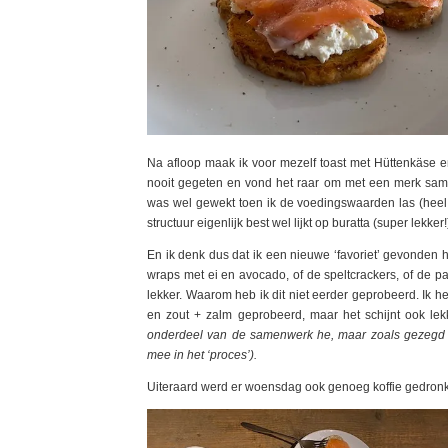
Na afloop maak ik voor mezelf toast met Hüttenkäse 
nooit gegeten en vond het raar om met een merk same
was wel gewekt toen ik de voedingswaarden las (heel 
structuur eigenlijk best wel lijkt op buratta (super lekke
En ik denk dus dat ik een nieuwe ‘favoriet’ gevonden h
wraps met ei en avocado, of de speltcrackers, of de pa
lekker. Waarom heb ik dit niet eerder geprobeerd. Ik
en zout + zalm geprobeerd, maar het schijnt ook lek
onderdeel van de samenwerk he, maar zoals gezegd wi
mee in het ‘proces’).
Uiteraard werd er woensdag ook genoeg koffie gedronk