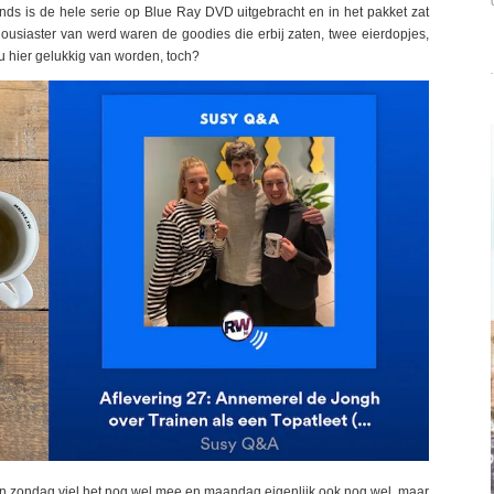
ends is de hele serie op Blue Ray DVD uitgebracht en in het pakket zat
usiaster van werd waren de goodies die erbij zaten, twee eierdopjes,
u hier gelukkig van worden, toch?
on zondag viel het nog wel mee en maandag eigenlijk ook nog wel, maar