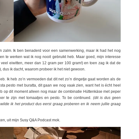
en zalm. Ik ben benaderd voor een samenwerking, maar ik had het nog
n te werken wat ik nog nooit gebruikt heb. Maar goed, mijn interesse
veel eiwitten, meer dan 12 gram per 100 gram!) en toen zag ik dat de
r!), dus ik dacht, waarom probeer ik het niet gewoon.
eb. Ik heb zo’n vermoeden dat dit net zo’n dingetje gaat worden als de
sta pesto met buratta, dit gaan we nog vaak zien, want het is écht heel
 heb op dit moment alleen nog maar de combinatie Hüttenkäse met peper
ker te zijn met tomaatjes en pesto. To be continued.
(dit is dus geen
lde ik het product dus eerst graag proberen en ik neem jullie graag
en, uit mijn Susy Q&A Podcast mok.