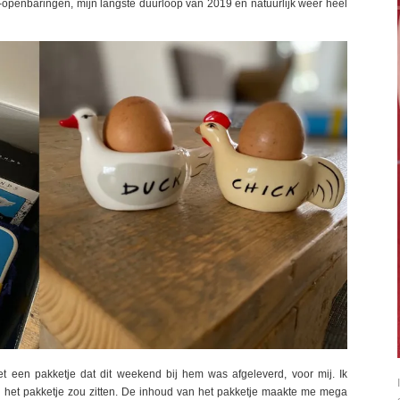
l-openbaringen, mijn langste duurloop van 2019 en natuurlijk weer heel
een pakketje dat dit weekend bij hem was afgeleverd, voor mij. Ik
n het pakketje zou zitten. De inhoud van het pakketje maakte me mega