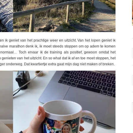
en ik geniet van het prachtige weer en uitzicht. Van het lopen geniet ik
e halve marathon denk ik, ik moet steeds stoppen om op adem te komen
 normaal… Toch ervaar ik de training als positief, gewoon omdat het
 genieten van het uitzicht. En so what dat ik af en toe moet stoppen, het
nger onderweg. Dat kwartiertje extra gaat mijn dag niet maken of breken.