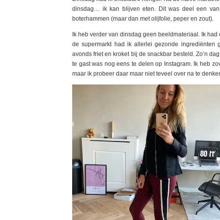
dinsdag… ik kan blijven eten. Dit was deel een va
boterhammen (maar dan met olijfolie, peper en zout).
Ik heb verder van dinsdag geen beeldmateriaal. Ik had e
de supermarkt had ik allerlei gezonde ingrediënten g
avonds friet en kroket bij de snackbar besteld. Zo’n 
te gast was nog eens te delen op Instagram. Ik heb zo
maar ik probeer daar maar niet teveel over na te denken