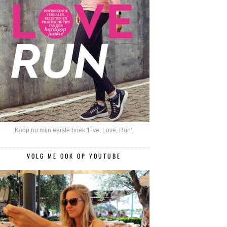
Koop nu mijn eerste boek 'Live, Love, Run'
.
VOLG ME OOK OP YOUTUBE