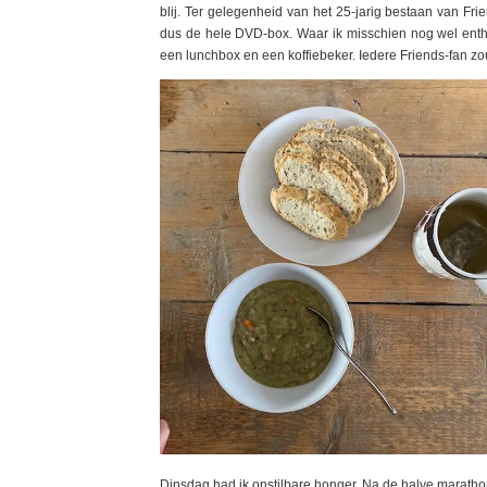
blij. Ter gelegenheid van het 25-jarig bestaan van Fri
dus de hele DVD-box. Waar ik misschien nog wel entho
een lunchbox en een koffiebeker. Iedere Friends-fan zo
Dinsdag had ik onstilbare honger. Na de halve marath