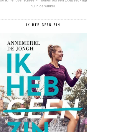
dat ik hier over schreef - 'Trainen als een topatleet' - ligt
nu in de winkel.
IK HEB GEEN ZIN