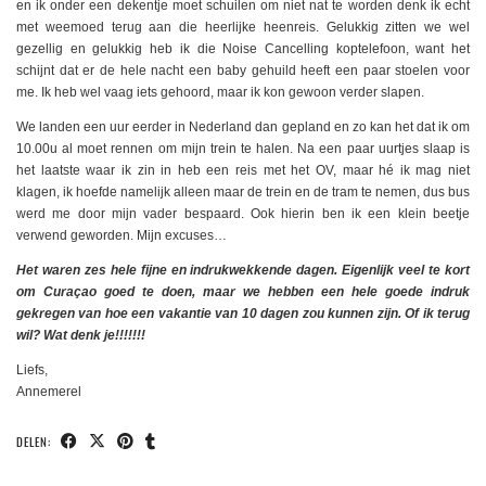
en ik onder een dekentje moet schuilen om niet nat te worden denk ik echt
met weemoed terug aan die heerlijke heenreis. Gelukkig zitten we wel
gezellig en gelukkig heb ik die Noise Cancelling koptelefoon, want het
schijnt dat er de hele nacht een baby gehuild heeft een paar stoelen voor
me. Ik heb wel vaag iets gehoord, maar ik kon gewoon verder slapen.
We landen een uur eerder in Nederland dan gepland en zo kan het dat ik om
10.00u al moet rennen om mijn trein te halen. Na een paar uurtjes slaap is
het laatste waar ik zin in heb een reis met het OV, maar hé ik mag niet
klagen, ik hoefde namelijk alleen maar de trein en de tram te nemen, dus bus
werd me door mijn vader bespaard. Ook hierin ben ik een klein beetje
verwend geworden. Mijn excuses…
Het waren zes hele fijne en indrukwekkende dagen. Eigenlijk veel te kort
om Curaçao goed te doen, maar we hebben een hele goede indruk
gekregen van hoe een vakantie van 10 dagen zou kunnen zijn. Of ik terug
wil? Wat denk je!!!!!!!
Liefs,
Annemerel
DELEN: