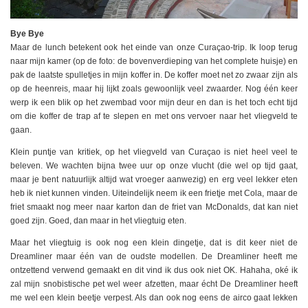
Bye Bye
Maar de lunch betekent ook het einde van onze Curaçao-trip. Ik loop terug
naar mijn kamer (op de foto: de bovenverdieping van het complete huisje) en
pak de laatste spulletjes in mijn koffer in. De koffer moet net zo zwaar zijn als
op de heenreis, maar hij lijkt zoals gewoonlijk veel zwaarder. Nog één keer
werp ik een blik op het zwembad voor mijn deur en dan is het toch echt tijd
om die koffer de trap af te slepen en met ons vervoer naar het vliegveld te
gaan.
Klein puntje van kritiek, op het vliegveld van Curaçao is niet heel veel te
beleven. We wachten bijna twee uur op onze vlucht (die wel op tijd gaat,
maar je bent natuurlijk altijd wat vroeger aanwezig) en erg veel lekker eten
heb ik niet kunnen vinden. Uiteindelijk neem ik een frietje met Cola, maar de
friet smaakt nog meer naar karton dan de friet van McDonalds, dat kan niet
goed zijn. Goed, dan maar in het vliegtuig eten.
Maar het vliegtuig is ook nog een klein dingetje, dat is dit keer niet de
Dreamliner maar één van de oudste modellen. De Dreamliner heeft me
ontzettend verwend gemaakt en dit vind ik dus ook niet OK. Hahaha, oké ik
zal mijn snobistische pet wel weer afzetten, maar écht De Dreamliner heeft
me wel een klein beetje verpest. Als dan ook nog eens de airco gaat lekken