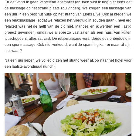
En dat vond ik geen vervelend alternatief (en toen wist ik nog niet eens dat
de massage op het strand plaats zou vinden). We kregen een massage van
een uur in een beschut hutje op het strand van Lions Dive. Ook al kregen we
een relaxmassage (zodat we relaxed het vliegtuig in zouden gaan), heel erg
relaxed was het de helft van de tijd niet. Marloes en ik werden een ‘lastig
project’ gevonden, omdat we allebei zo vast zaten als een huis. Van kuiten
tot schouders, alles zat vast. De relaxmassage veranderde dus onbedoeld in
een sportmassage. Ook niet verkeerd, want de spanning kan er maar af zijn,
niet waar?
Na een uur liepen we volledig zen het strand weer af, op naar het hotel voor
een laatste avondmaal (lunch).