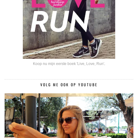
Koop nu mijn eerste boek 'Live, Love, Run'
.
VOLG ME OOK OP YOUTUBE