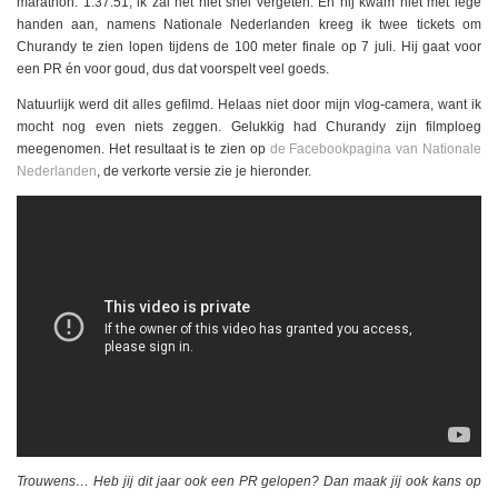
marathon. 1.37.51, ik zal het niet snel vergeten. En hij kwam niet met lege
handen aan, namens Nationale Nederlanden kreeg ik twee tickets om
Churandy te zien lopen tijdens de 100 meter finale op 7 juli. Hij gaat voor
een PR én voor goud, dus dat voorspelt veel goeds.
Natuurlijk werd dit alles gefilmd. Helaas niet door mijn vlog-camera, want ik
mocht nog even niets zeggen. Gelukkig had Churandy zijn filmploeg
meegenomen. Het resultaat is te zien op
de Facebookpagina van Nationale
Nederlanden
, de verkorte versie zie je hieronder.
Trouwens… Heb jij dit jaar ook een PR gelopen? Dan maak jij ook kans op