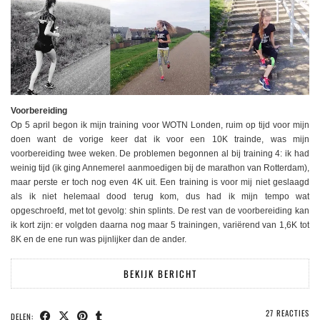
Voorbereiding
Op 5 april begon ik mijn training voor WOTN Londen, ruim op tijd voor mijn
doen want de vorige keer dat ik voor een 10K trainde, was mijn
voorbereiding twee weken. De problemen begonnen al bij training 4: ik had
weinig tijd (ik ging Annemerel aanmoedigen bij de marathon van Rotterdam),
maar perste er toch nog even 4K uit. Een training is voor mij niet geslaagd
als ik niet helemaal dood terug kom, dus had ik mijn tempo wat
opgeschroefd, met tot gevolg: shin splints. De rest van de voorbereiding kan
ik kort zijn: er volgden daarna nog maar 5 trainingen, variërend van 1,6K tot
8K en de ene run was pijnlijker dan de ander.
BEKIJK BERICHT
27 REACTIES
DELEN: