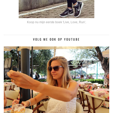
Koop nu mijn eerste boek 'Live, Love, Run'
.
VOLG ME OOK OP YOUTUBE