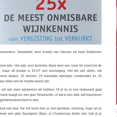
 brievenbus. Smaakstof, door Evelijn van Heuven en Huib Edixhoven
over wijn. Van wijn voor dummies (twee keer van cover tot cover) tot
de
 maar dit boekje is ECHT een toevoeging. Het telt vier delen, elk
nnis stukjes, 25 druiven, 25 klassieke wijn/spijs combinaties en 25
aar zeker wel de moeite waard zijn.
 net iets meer wijnkennis wil hebben. Of je nu in een restaurant gaat
emand vraagt om een glas Tempranillo, of dat je een date wilt imponeren
geïnteresseerd bent in wijn.
oluut niet saai. Na het lezen ben je niet spontaan vinoloog, maar als je
iever een glas Sauvignon Blanc of Chardonnay drinkt, dan heb jij je