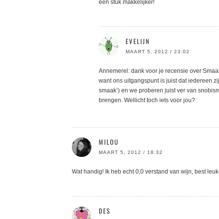
een stuk makkelijker!
EVELIJN
MAART 5, 2012 / 23:02
Annemerel: dank voor je recensie over Smaakst
want ons uitgangspunt is juist dat iedereen zij
smaak’) en we proberen juist ver van snobism
brengen. Wellicht toch iets voor jou?
MILOU
MAART 5, 2012 / 18:32
Wat handig! Ik heb echt 0,0 verstand van wijn, best le
DES