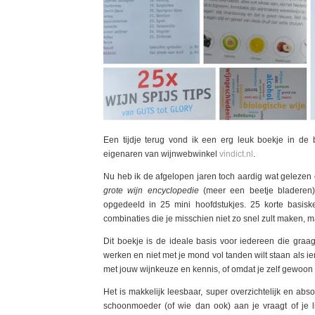
Een tijdje terug vond ik een erg leuk boekje in de
eigenaren van wijnwebwinkel
vindict.nl
.
Nu heb ik de afgelopen jaren toch aardig wat gelezen 
grote wijn encyclopedie
(meer een beetje bladeren),
opgedeeld in 25 mini hoofdstukjes. 25 korte basiske
combinaties die je misschien niet zo snel zult maken, m
Dit boekje is de ideale basis voor iedereen die graag
werken en niet met je mond vol tanden wilt staan als i
met jouw wijnkeuze en kennis, of omdat je zelf gewoon 
Het is makkelijk leesbaar, super overzichtelijk en abs
schoonmoeder (of wie dan ook) aan je vraagt of je l