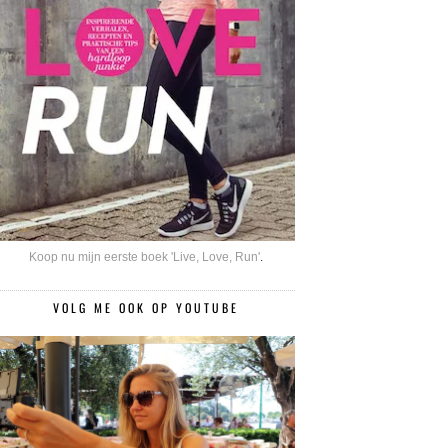
Koop nu mijn eerste boek 'Live, Love, Run'
.
VOLG ME OOK OP YOUTUBE