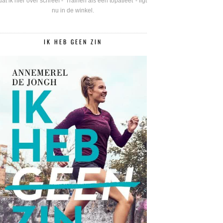
dat ik hier over schreef - 'Trainen als een topatleet' - ligt
nu in de winkel.
IK HEB GEEN ZIN