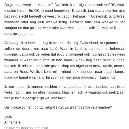
Ga je nu alweer op vakantie? Dat heb ik de afgelopen weken ERG vaak
moeten horen. En OK, ik moet toegeven.. Ik ben dit jaar qua vakanties niet
bepaald slecht bedeelt geweest. Ik begon het jaar in Oostenrijk, ging twee
maanden later nog een weekje terug. Bezocht Italië een weekje in het
voorjaar en dan ga ik nu weer ruim twee weken naar Italië. Ja, wat zal ik daar
eens op zeggen…
Vandaag zit ik heel de dag in de auto richting Zwitserland, morgenochtend
zullen we doorreizen naar Italië. Waar in Italië is nu nog niet helemaal
duidelijk, dat is ook de reden dat ik op dit moment ook nog niet precies weet
wanneer ik weer terug kom. Ik heb namelijk ook nog geen ticket kunnen
boeken. Ik reis met hetzelfde gezelschap als afgelopen meivakantie, mama,
papa en Roos. Wellicht komt mijn vriend ook nog een paar dagen langs,
maar dat hangt ervan af of hij spontaan een paar daagjes vrij kan krijgen.
Ik zou natuurlijk kunnen zuchten en zeggen dat ik echt toe ben aan twee
weken zon, ijsjes en alles Italiaans. Maar eh, ach ja waarom ook niet. Daar
ben je toch eigenlijk altijd wel aan toe?
Ga jij deze zomer nog op vakantie? Zo ja, waar gaat de reis naartoe?
Liefs,
Annemerel
Follow my blog on bloglovin