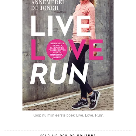
Koop nu mijn eerste boek 'Live, Love, Run'
.
VOLG ME OOK OP YOUTUBE