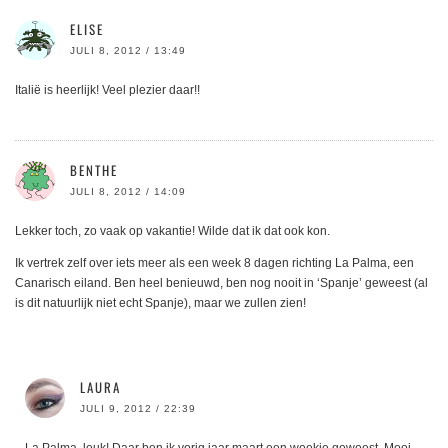
ELISE
JULI 8, 2012 / 13:49
Italië is heerlijk! Veel plezier daar!!
BENTHE
JULI 8, 2012 / 14:09
Lekker toch, zo vaak op vakantie! Wilde dat ik dat ook kon.
Ik vertrek zelf over iets meer als een week 8 dagen richting La Palma, een
Canarisch eiland. Ben heel benieuwd, ben nog nooit in ‘Spanje’ geweest (al
is dit natuurlijk niet echt Spanje), maar we zullen zien!
LAURA
JULI 9, 2012 / 22:39
La Palma, leuk! Daar ben ik vorig jaar maart een weekje geweest. Mooi