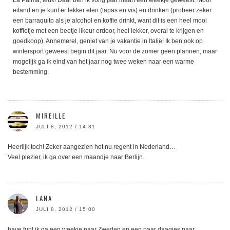
eiland en je kunt er lekker eten (tapas en vis) en drinken (probeer zeker
een barraquito als je alcohol en koffie drinkt, want dit is een heel mooi
koffietje met een beetje likeur erdoor, heel lekker, overal te krijgen en
goedkoop). Annemerel, geniet van je vakantie in Italië! Ik ben ook op
wintersport geweest begin dit jaar. Nu voor de zomer geen plannen, maar
mogelijk ga ik eind van het jaar nog twee weken naar een warme
bestemming.
MIREILLE
JULI 8, 2012 / 14:31
Heerlijk toch! Zeker aangezien het nu regent in Nederland…
Veel plezier, ik ga over een maandje naar Berlijn.
LANA
JULI 8, 2012 / 15:00
have fun! ik ga een weekje naar Zweden en een paar daagjes naar