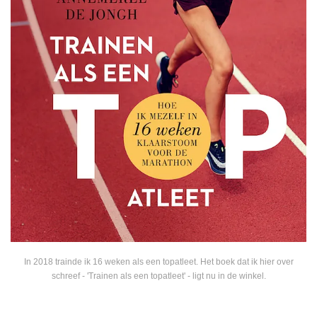
In 2018 trainde ik 16 weken als een topatleet. Het boek dat ik hier over
schreef - 'Trainen als een topatleet' - ligt nu in de winkel.