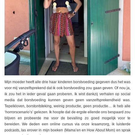
Mijn moeder heeft alle drie haar kinderen borstvoeding gegeven dus het was
voor mij vanzelfsprekend dat ik ook borstvoeding zou gaan geven. Of nou ja,
ik zou het in ieder geval gaan proberen. Ik wist dankzij verhalen op social
media dat borstvoeding kunnen geven geen vanzelfsprekendheid was.
Tepelkloven, borstontsteking, weinig productie, geen productie… ik heb alle
‘horrorscenario’s’ gelezen. Ik hoopte dat de ergste ellende ons bespaard zou
blijven en probeerde me voor de bevalling zo goed mogelijk voor te
bereiden. We deden een online cursus via onze kraamzorg, ik luisterde
podcasts, las erover in mijn boeken (Mama’en en How About Mom) en sprak