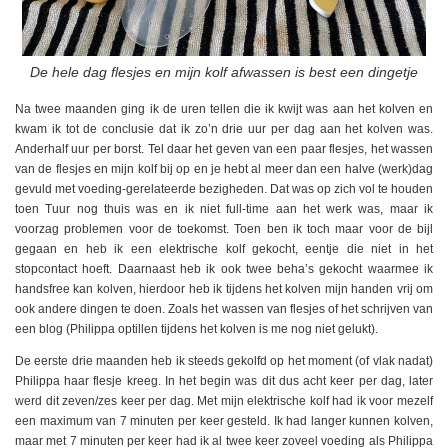
De hele dag flesjes en mijn kolf afwassen is best een dingetje
Na twee maanden ging ik de uren tellen die ik kwijt was aan het kolven en
kwam ik tot de conclusie dat ik zo’n drie uur per dag aan het kolven was.
Anderhalf uur per borst. Tel daar het geven van een paar flesjes, het wassen
van de flesjes en mijn kolf bij op en je hebt al meer dan een halve (werk)dag
gevuld met voeding-gerelateerde bezigheden. Dat was op zich vol te houden
toen Tuur nog thuis was en ik niet full-time aan het werk was, maar ik
voorzag problemen voor de toekomst. Toen ben ik toch maar voor de bijl
gegaan en heb ik een elektrische kolf gekocht, eentje die niet in het
stopcontact hoeft. Daarnaast heb ik ook twee beha’s gekocht waarmee ik
handsfree kan kolven, hierdoor heb ik tijdens het kolven mijn handen vrij om
ook andere dingen te doen. Zoals het wassen van flesjes of het schrijven van
een blog (Philippa optillen tijdens het kolven is me nog niet gelukt).
De eerste drie maanden heb ik steeds gekolfd op het moment (of vlak nadat)
Philippa haar flesje kreeg. In het begin was dit dus acht keer per dag, later
werd dit zeven/zes keer per dag. Met mijn elektrische kolf had ik voor mezelf
een maximum van 7 minuten per keer gesteld. Ik had langer kunnen kolven,
maar met 7 minuten per keer had ik al twee keer zoveel voeding als Philippa