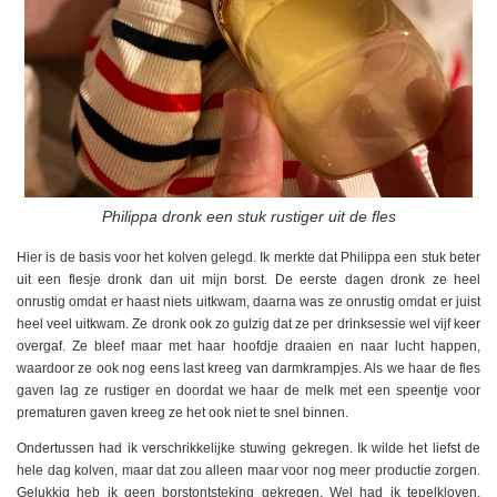
Philippa dronk een stuk rustiger uit de fles
Hier is de basis voor het kolven gelegd. Ik merkte dat Philippa een stuk beter
uit een flesje dronk dan uit mijn borst. De eerste dagen dronk ze heel
onrustig omdat er haast niets uitkwam, daarna was ze onrustig omdat er juist
heel veel uitkwam. Ze dronk ook zo gulzig dat ze per drinksessie wel vijf keer
overgaf. Ze bleef maar met haar hoofdje draaien en naar lucht happen,
waardoor ze ook nog eens last kreeg van darmkrampjes. Als we haar de fles
gaven lag ze rustiger en doordat we haar de melk met een speentje voor
prematuren gaven kreeg ze het ook niet te snel binnen.
Ondertussen had ik verschrikkelijke stuwing gekregen. Ik wilde het liefst de
hele dag kolven, maar dat zou alleen maar voor nog meer productie zorgen.
Gelukkig heb ik geen borstontsteking gekregen. Wel had ik tepelkloven,