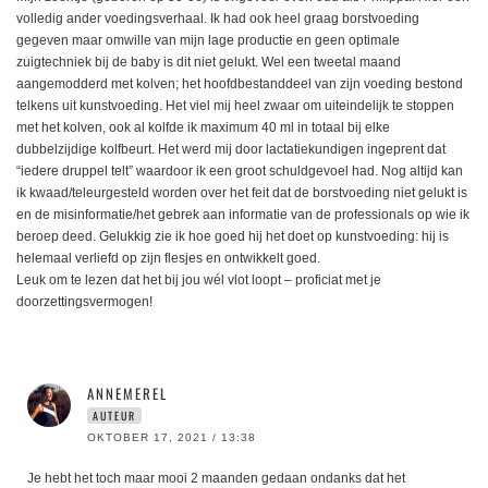
volledig ander voedingsverhaal. Ik had ook heel graag borstvoeding
gegeven maar omwille van mijn lage productie en geen optimale
zuigtechniek bij de baby is dit niet gelukt. Wel een tweetal maand
aangemodderd met kolven; het hoofdbestanddeel van zijn voeding bestond
telkens uit kunstvoeding. Het viel mij heel zwaar om uiteindelijk te stoppen
met het kolven, ook al kolfde ik maximum 40 ml in totaal bij elke
dubbelzijdige kolfbeurt. Het werd mij door lactatiekundigen ingeprent dat
“iedere druppel telt” waardoor ik een groot schuldgevoel had. Nog altijd kan
ik kwaad/teleurgesteld worden over het feit dat de borstvoeding niet gelukt is
en de misinformatie/het gebrek aan informatie van de professionals op wie ik
beroep deed. Gelukkig zie ik hoe goed hij het doet op kunstvoeding: hij is
helemaal verliefd op zijn flesjes en ontwikkelt goed.
Leuk om te lezen dat het bij jou wél vlot loopt – proficiat met je
doorzettingsvermogen!
ANNEMEREL
AUTEUR
OKTOBER 17, 2021 / 13:38
Je hebt het toch maar mooi 2 maanden gedaan ondanks dat het