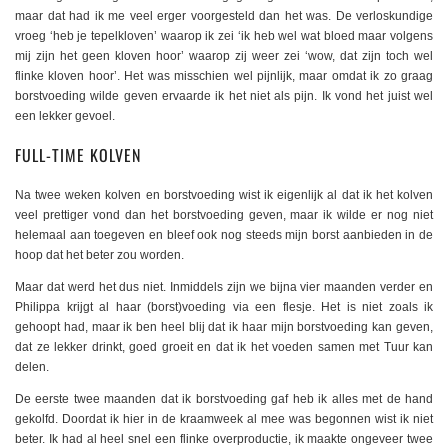
maar dat had ik me veel erger voorgesteld dan het was. De verloskundige
vroeg ‘heb je tepelkloven’ waarop ik zei ‘ik heb wel wat bloed maar volgens
mij zijn het geen kloven hoor’ waarop zij weer zei ‘wow, dat zijn toch wel
flinke kloven hoor’. Het was misschien wel pijnlijk, maar omdat ik zo graag
borstvoeding wilde geven ervaarde ik het niet als pijn. Ik vond het juist wel
een lekker gevoel.
FULL-TIME KOLVEN
Na twee weken kolven en borstvoeding wist ik eigenlijk al dat ik het kolven
veel prettiger vond dan het borstvoeding geven, maar ik wilde er nog niet
helemaal aan toegeven en bleef ook nog steeds mijn borst aanbieden in de
hoop dat het beter zou worden.
Maar dat werd het dus niet. Inmiddels zijn we bijna vier maanden verder en
Philippa krijgt al haar (borst)voeding via een flesje. Het is niet zoals ik
gehoopt had, maar ik ben heel blij dat ik haar mijn borstvoeding kan geven,
dat ze lekker drinkt, goed groeit en dat ik het voeden samen met Tuur kan
delen.
De eerste twee maanden dat ik borstvoeding gaf heb ik alles met de hand
gekolfd. Doordat ik hier in de kraamweek al mee was begonnen wist ik niet
beter. Ik had al heel snel een flinke overproductie, ik maakte ongeveer twee