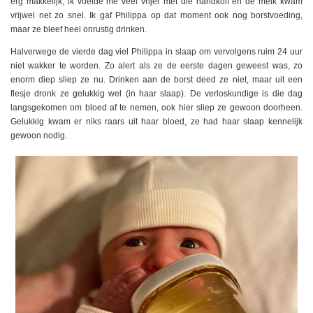
erg makkelijk, ik voelde me veel vrijer met die handkolf en de melk kwam
vrijwel net zo snel. Ik gaf Philippa op dat moment ook nog borstvoeding,
maar ze bleef heel onrustig drinken.
Halverwege de vierde dag viel Philippa in slaap om vervolgens ruim 24 uur
niet wakker te worden. Zo alert als ze de eerste dagen geweest was, zo
enorm diep sliep ze nu. Drinken aan de borst deed ze niet, maar uit een
flesje dronk ze gelukkig wel (in haar slaap). De verloskundige is die dag
langsgekomen om bloed af te nemen, ook hier sliep ze gewoon doorheen.
Gelukkig kwam er niks raars uit haar bloed, ze had haar slaap kennelijk
gewoon nodig.