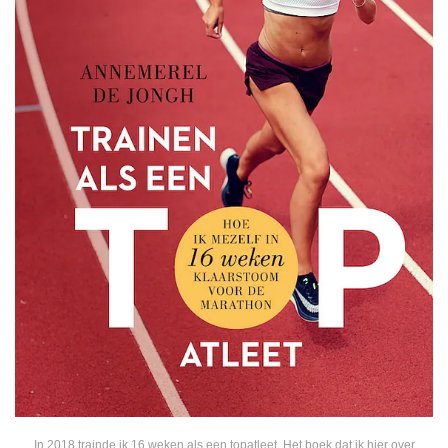
In 2018 trainde ik 16 weken als een topatleet. Het boek dat ik hier over