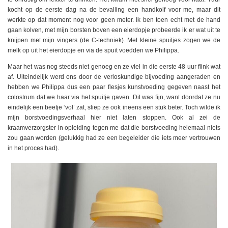
kocht op de eerste dag na de bevalling een handkolf voor me, maar dit
werkte op dat moment nog voor geen meter. Ik ben toen echt met de hand
gaan kolven, met mijn borsten boven een eierdopje probeerde ik er wat uit te
knijpen met mijn vingers (de C-techniek). Met kleine spuitjes zogen we de
melk op uit het eierdopje en via de spuit voedden we Philippa.
Maar het was nog steeds niet genoeg en ze viel in die eerste 48 uur flink wat
af. Uiteindelijk werd ons door de verloskundige bijvoeding aangeraden en
hebben we Philippa dus een paar flesjes kunstvoeding gegeven naast het
colostrum dat we haar via het spuitje gaven. Dit was fijn, want doordat ze nu
eindelijk een beetje ‘vol’ zat, sliep ze ook ineens een stuk beter. Toch wilde ik
mijn borstvoedingsverhaal hier niet laten stoppen. Ook al zei de
kraamverzorgster in opleiding tegen me dat die borstvoeding helemaal niets
zou gaan worden (gelukkig had ze een begeleider die iets meer vertrouwen
in het proces had).