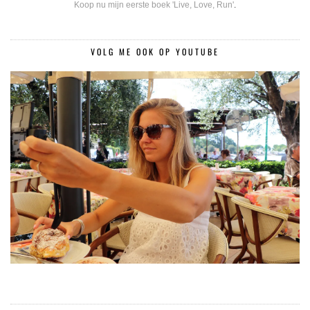
Koop nu mijn eerste boek 'Live, Love, Run'
.
VOLG ME OOK OP YOUTUBE