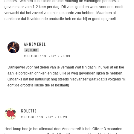
de borst. Wel heb ik besloten om niet volledig de voedingen per borst te
geven maar zo’n 1-2 keer per dag. Dit voelt goed en werkt voor ons, nooit
verwacht dat het zoveel voeten in de aarde zou hebben. Maar ben al
dankbaar dat ik voldoende productie heb en dat hij er goed op groeit.
ANNEMEREL
AUTEUR
OKTOBER 19, 2021 / 20:03
Dankjewel voor het delen van je verhaal! Wat fijn dat hij nu wel af en toe
aan je borst kan drinken en dat jullie je weg gevonden lijken te hebben.
Ondanks dat het natuurlijk nog steeds niet vanzelf gaat (dat is volgens mij
echt de grootste illusie die er bestaat!)
COLETTE
OKTOBER 19, 2021 / 16:23
Heel knap hoe je het allemaal doet Annemerel! Ik heb Olivier 3 maanden