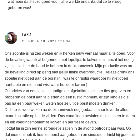
wat mooi dat het zo goed voor jullie werkte ondanks dat ze te vroeg
geboren was!
LARA
OKTOBER 18, 2021 / 21:34
Ons zoontje is nu zes weken en ik herken jouw verhaal maar al te goed. Voor
de bevalling was ik al begonnen met lepeltjes te kolven om, mocht het nodig
zijn, iets achter de hand te hebben in de kraamweek. Mijn productie was na
de bevalling direct op gang met gelijk flinke overproductie. Helaas dronk ons
zoontje niet goed aan de borst (hij was te onrustig waardoor hij niet goed
aanhapte en niemand wist waar het door kwam )
Op advies van een lactatiekundige de afgekolfde melk per fles gegeven en
proberen de borst aan te bieden op een rustig moment, er zijn kindjes die
pas na een paar weken weten hoe ze uit de borst moeten drinken.
Dit heb ik twee weken na de kraamweek nog gedaan, maar leverde alleen
maar frustratie op beide zijden. Dus vanaf toen besloten dit niet meer te doen
en elk voedingsmoment te kolven en per fles te geven.
Totdat hij in zijn eerste sprongetje zat en in de avond ontroostbaar was. Op
dat moment heb ik hem de borst aangeboden en sindsdien drinkt hij goed uit