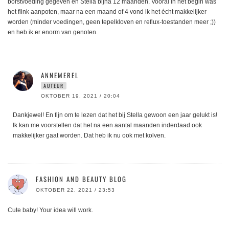
borstvoeding gegeven en Stella bijna 12 maanden. Vooral in het begin was
het flink aanpoten, maar na een maand of 4 vond ik het écht makkelijker
worden (minder voedingen, geen tepelkloven en reflux-toestanden meer ;))
en heb ik er enorm van genoten.
ANNEMEREL
AUTEUR
OKTOBER 19, 2021 / 20:04
Dankjewel! En fijn om te lezen dat het bij Stella gewoon een jaar gelukt is!
Ik kan me voorstellen dat het na een aantal maanden inderdaad ook
makkelijker gaat worden. Dat heb ik nu ook met kolven.
FASHION AND BEAUTY BLOG
OKTOBER 22, 2021 / 23:53
Cute baby! Your idea will work.