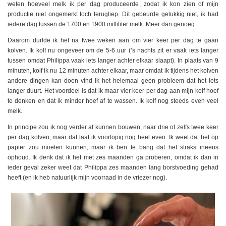
weten hoeveel melk ik per dag produceerde, zodat ik kon zien of mijn
productie niet ongemerkt toch terugliep. Dit gebeurde gelukkig niet, ik had
iedere dag tussen de 1700 en 1900 milliliter melk. Meer dan genoeg.
Daarom durfde ik het na twee weken aan om vier keer per dag te gaan
kolven. Ik kolf nu ongeveer om de 5-6 uur (’s nachts zit er vaak iets langer
tussen omdat Philippa vaak iets langer achter elkaar slaapt). In plaats van 9
minuten, kolf ik nu 12 minuten achter elkaar, maar omdat ik tijdens het kolven
andere dingen kan doen vind ik het helemaal geen probleem dat het iets
langer duurt. Het voordeel is dat ik maar vier keer per dag aan mijn kolf hoef
te denken en dat ik minder hoef af te wassen. Ik kolf nog steeds even veel
melk.
In principe zou ik nog verder af kunnen bouwen, naar drie of zelfs twee keer
per dag kolven, maar dat laat ik voorlopig nog heel even. Ik weet dat het op
papier zou moeten kunnen, maar ik ben te bang dat het straks ineens
ophoud. Ik denk dat ik het met zes maanden ga proberen, omdat ik dan in
ieder geval zeker weet dat Philippa zes maanden lang borstvoeding gehad
heeft (en ik heb natuurlijk mijn voorraad in de vriezer nog).