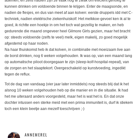
ademen, en zelfs nadien zijn ze vaak nog te zwak om efficiënt genoeg te
kunnen drinken om voldoende binnen te krijgen. Enter de maagsonde, en
nadien de flesjes, en dus van meet af aan kolven: eerste druppels idd met C-
techniek, nadien elektrische ziekenhuiskolf. Het melkkoe-gevoel ken ik al te
goed, ik richtte een hoekje in om het toch wat gezellig te maken, en heb
gedurende die maand ongeveer heel Gilmore Girls gezien, maar het bracht
op: steeds voldoende (zelfs te veel) melk, eigen makelij, zo goed mogelijk
afgestemd op haar noden.
Na haar thuiskomst heb ik dat kolven, in combinatie met moeizaam live aan
de borst drinken, nog 6 weken volgehouden. Ik was op, van een maand lang
op automatische piloot doorgegaan te zijn (sleep-kolf-hospital-repeat), van
de zorgen en het slaaptekort. Overgeschakeld op kunstvoeding, ingedikt
tegen de reflux.
Tot de dag van vandaag (vier jaar later inmiddels) nog steeds blij dat ik het
alsnog 10 weken volgehouden heb op die manier en in die situatie. Ik had
het me uiteraard anders voorgesteld, maar het is wat het is. En dat onze
dochter intussen een sterke meid met een prima immuniteit is, durf ik stiekem
toch een klein beetje aan mezelf toeschrijven ;-)
ANNEMEREL