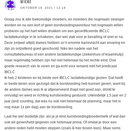
MIEKE
OKTOBER 18, 2021 / 12:18
Graag zou ik alle toekomstige moeders, en moeders die nogmaals zwanger
worden en na een kort of geen borstvoedingsavontuur het nogmaals willen
proberen op het hart willen drukken om een gecertificeerde IBCLC
lactatiekundige in te schakelen, dan wel vlak voor je bevalling of snel er na.
Deze (vrijwel altijd) dames hebben zo’n enorme karrevracht aan ervaring en
zijn zo ontzettend goed geschoold. Niks ten nadele van het
consultatiebureau of een andere lactatiekundige (ziekenhuis of kraamhulp)
maar regelmatig hebben zijn het niet helemaal bij het rechte eind. Doe
goede research van te voren en ga echt voor iemand met het predicaat
IBCLC.
Ik heb 2 kinderen en bij beide een IBCLC lactatiekundige gezien. Dat heeft
er beide keren voor gezorgd dat ik borstvoeding heb kunnen geven, want bij
de andere dames was ik al afgeserveerd (hapt niet goed aan, drinkt te
onrustig) en werd er richting kunstvoeding gestuurd. Uiteindelijk 1,5 jaar en 2
jaar (and counting, dat was nu ook niet helemaal de planning, maar het is
nog maar 1x per dag) aan de borstvoeding.
Laat me wel duidelijk zijn: als je je kind kunstvoeding/poedermelk of wat dan
ook wil geven/hebt gegeven ook helemaal prima. Of omdat je door een
andere reden hebt moeten stoppen (zoals ik hier boven lees). Maar soms