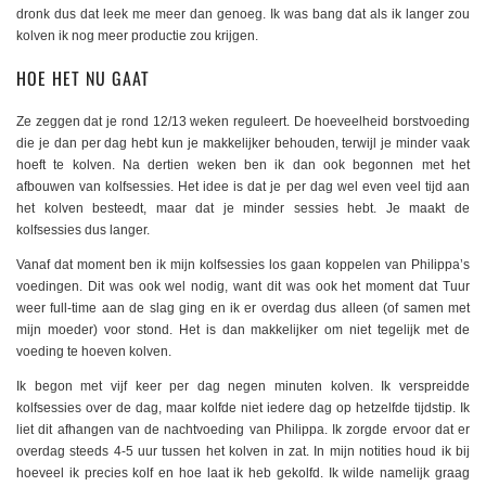
dronk dus dat leek me meer dan genoeg. Ik was bang dat als ik langer zou
kolven ik nog meer productie zou krijgen.
HOE HET NU GAAT
Ze zeggen dat je rond 12/13 weken reguleert. De hoeveelheid borstvoeding
die je dan per dag hebt kun je makkelijker behouden, terwijl je minder vaak
hoeft te kolven. Na dertien weken ben ik dan ook begonnen met het
afbouwen van kolfsessies. Het idee is dat je per dag wel even veel tijd aan
het kolven besteedt, maar dat je minder sessies hebt. Je maakt de
kolfsessies dus langer.
Vanaf dat moment ben ik mijn kolfsessies los gaan koppelen van Philippa’s
voedingen. Dit was ook wel nodig, want dit was ook het moment dat Tuur
weer full-time aan de slag ging en ik er overdag dus alleen (of samen met
mijn moeder) voor stond. Het is dan makkelijker om niet tegelijk met de
voeding te hoeven kolven.
Ik begon met vijf keer per dag negen minuten kolven. Ik verspreidde
kolfsessies over de dag, maar kolfde niet iedere dag op hetzelfde tijdstip. Ik
liet dit afhangen van de nachtvoeding van Philippa. Ik zorgde ervoor dat er
overdag steeds 4-5 uur tussen het kolven in zat. In mijn notities houd ik bij
hoeveel ik precies kolf en hoe laat ik heb gekolfd. Ik wilde namelijk graag