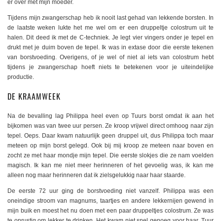
er over met mijn moeder.
Tijdens mijn zwangerschap heb ik nooit last gehad van lekkende borsten. In
de laatste weken lukte het me wel om er een druppeltje colostrum uit te
halen. Dit deed ik met de C-techniek. Je legt vier vingers onder je tepel en
drukt met je duim boven de tepel. Ik was in extase door die eerste tekenen
van borstvoeding. Overigens, of je wel of niet al iets van colostrum hebt
tijdens je zwangerschap hoeft niets te betekenen voor je uiteindelijke
productie.
DE KRAAMWEEK
Na de bevalling lag Philippa heel even op Tuurs borst omdat ik aan het
bijkomen was van twee uur persen. Ze kroop vrijwel direct omhoog naar zijn
tepel. Oeps. Daar kwam natuurlijk geen druppel uit, dus Philippa toch maar
meteen op mijn borst gelegd. Ook bij mij kroop ze meteen naar boven en
zocht ze met haar mondje mijn tepel. Die eerste slokjes die ze nam voelden
magisch. Ik kan me niet meer herinneren of het gevoelig was, ik kan me
alleen nog maar herinneren dat ik zielsgelukkig naar haar staarde.
De eerste 72 uur ging de borstvoeding niet vanzelf. Philippa was een
oneindige stroom van magnums, taartjes en andere lekkernijen gewend in
mijn buik en moest het nu doen met een paar druppeltjes colostrum. Ze was
te onrustig om lekker te drinken. Het kwam niet snel genoeg voor haar. Tuur