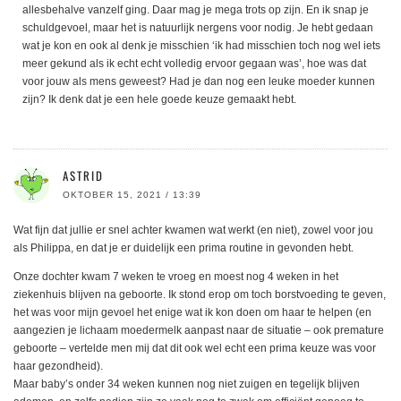
allesbehalve vanzelf ging. Daar mag je mega trots op zijn. En ik snap je
schuldgevoel, maar het is natuurlijk nergens voor nodig. Je hebt gedaan
wat je kon en ook al denk je misschien ‘ik had misschien toch nog wel iets
meer gekund als ik echt echt volledig ervoor gegaan was’, hoe was dat
voor jouw als mens geweest? Had je dan nog een leuke moeder kunnen
zijn? Ik denk dat je een hele goede keuze gemaakt hebt.
ASTRID
OKTOBER 15, 2021 / 13:39
Wat fijn dat jullie er snel achter kwamen wat werkt (en niet), zowel voor jou
als Philippa, en dat je er duidelijk een prima routine in gevonden hebt.
Onze dochter kwam 7 weken te vroeg en moest nog 4 weken in het
ziekenhuis blijven na geboorte. Ik stond erop om toch borstvoeding te geven,
het was voor mijn gevoel het enige wat ik kon doen om haar te helpen (en
aangezien je lichaam moedermelk aanpast naar de situatie – ook premature
geboorte – vertelde men mij dat dit ook wel echt een prima keuze was voor
haar gezondheid).
Maar baby’s onder 34 weken kunnen nog niet zuigen en tegelijk blijven