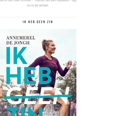
dat ik hier over schreef - 'Trainen als een topatleet' - ligt
nu in de winkel.
IK HEB GEEN ZIN