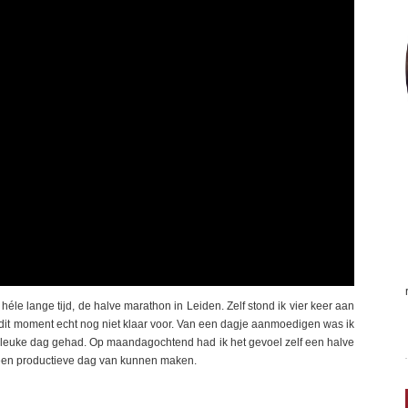
héle lange tijd, de halve marathon in Leiden. Zelf stond ik vier keer aan
 dit moment echt nog niet klaar voor. Van een dagje aanmoedigen was ik
r leuke dag gehad. Op maandagochtend had ik het gevoel zelf een halve
 een productieve dag van kunnen maken.