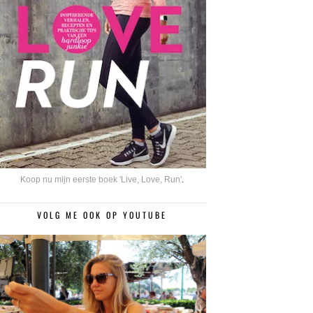
Koop nu mijn eerste boek 'Live, Love, Run'
.
VOLG ME OOK OP YOUTUBE