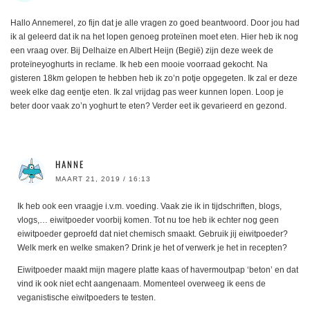
Hallo Annemerel, zo fijn dat je alle vragen zo goed beantwoord. Door jou had
ik al geleerd dat ik na het lopen genoeg proteïnen moet eten. Hier heb ik nog
een vraag over. Bij Delhaize en Albert Heijn (Begië) zijn deze week de
proteïneyoghurts in reclame. Ik heb een mooie voorraad gekocht. Na
gisteren 18km gelopen te hebben heb ik zo’n potje opgegeten. Ik zal er deze
week elke dag eentje eten. Ik zal vrijdag pas weer kunnen lopen. Loop je
beter door vaak zo’n yoghurt te eten? Verder eet ik gevarieerd en gezond.
HANNE
MAART 21, 2019 / 16:13
Ik heb ook een vraagje i.v.m. voeding. Vaak zie ik in tijdschriften, blogs,
vlogs,… eiwitpoeder voorbij komen. Tot nu toe heb ik echter nog geen
eiwitpoeder geproefd dat niet chemisch smaakt. Gebruik jij eiwitpoeder?
Welk merk en welke smaken? Drink je het of verwerk je het in recepten?
Eiwitpoeder maakt mijn magere platte kaas of havermoutpap ‘beton’ en dat
vind ik ook niet echt aangenaam. Momenteel overweeg ik eens de
veganistische eiwitpoeders te testen.