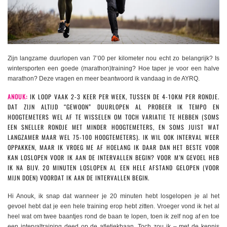
Zijn langzame duurlopen van 7’00 per kilometer nou echt zo belangrijk? Is
wintersporten een goede (marathon)training? Hoe taper je voor een halve
marathon? Deze vragen en meer beantwoord ik vandaag in de AYRQ.
ANOUK:
IK LOOP VAAK 2-3 KEER PER WEEK, TUSSEN DE 4-10KM PER RONDJE.
DAT ZIJN ALTIJD “GEWOON” DUURLOPEN AL PROBEER IK TEMPO EN
HOOGTEMETERS WEL AF TE WISSELEN OM TOCH VARIATIE TE HEBBEN (SOMS
EEN SNELLER RONDJE MET MINDER HOOGTEMETERS, EN SOMS JUIST WAT
LANGZAMER MAAR WEL 75-100 HOOGTEMETERS). IK WIL OOK INTERVAL WEER
OPPAKKEN, MAAR IK VROEG ME AF HOELANG IK DAAR DAN HET BESTE VOOR
KAN LOSLOPEN VOOR IK AAN DE INTERVALLEN BEGIN? VOOR M’N GEVOEL HEB
IK NA BIJV. 20 MINUTEN LOSLOPEN AL EEN HELE AFSTAND GELOPEN (VOOR
MIJN DOEN) VOORDAT IK AAN DE INTERVALLEN BEGIN.
Hi Anouk, ik snap dat wanneer je 20 minuten hebt losgelopen je al het
gevoel hebt dat je een hele training erop hebt zitten. Vroeger vond ik het al
heel wat om twee baantjes rond de baan te lopen, toen ik zelf nog af en toe
een intervaltraining deed op de atletiekbaan. Toch zou ik – met de kennis