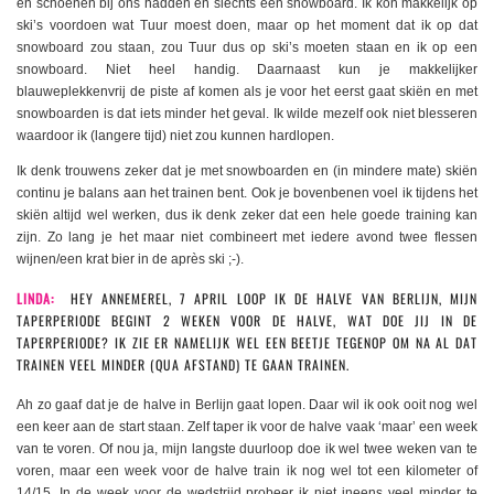
en schoenen bij ons hadden en slechts een snowboard. Ik kon makkelijk op
ski’s voordoen wat Tuur moest doen, maar op het moment dat ik op dat
snowboard zou staan, zou Tuur dus op ski’s moeten staan en ik op een
snowboard. Niet heel handig. Daarnaast kun je makkelijker
blauweplekkenvrij de piste af komen als je voor het eerst gaat skiën en met
snowboarden is dat iets minder het geval. Ik wilde mezelf ook niet blesseren
waardoor ik (langere tijd) niet zou kunnen hardlopen.
Ik denk trouwens zeker dat je met snowboarden en (in mindere mate) skiën
continu je balans aan het trainen bent. Ook je bovenbenen voel ik tijdens het
skiën altijd wel werken, dus ik denk zeker dat een hele goede training kan
zijn. Zo lang je het maar niet combineert met iedere avond twee flessen
wijnen/een krat bier in de après ski ;-).
LINDA:
HEY ANNEMEREL, 7 APRIL LOOP IK DE HALVE VAN BERLIJN, MIJN
TAPERPERIODE BEGINT 2 WEKEN VOOR DE HALVE, WAT DOE JIJ IN DE
TAPERPERIODE? IK ZIE ER NAMELIJK WEL EEN BEETJE TEGENOP OM NA AL DAT
TRAINEN VEEL MINDER (QUA AFSTAND) TE GAAN TRAINEN.
Ah zo gaaf dat je de halve in Berlijn gaat lopen. Daar wil ik ook ooit nog wel
een keer aan de start staan. Zelf taper ik voor de halve vaak ‘maar’ een week
van te voren. Of nou ja, mijn langste duurloop doe ik wel twee weken van te
voren, maar een week voor de halve train ik nog wel tot een kilometer of
14/15. In de week voor de wedstrijd probeer ik niet ineens veel minder te