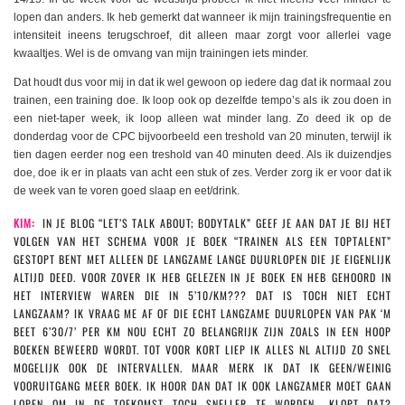
lopen dan anders. Ik heb gemerkt dat wanneer ik mijn trainingsfrequentie en
intensiteit ineens terugschroef, dit alleen maar zorgt voor allerlei vage
kwaaltjes. Wel is de omvang van mijn trainingen iets minder.
Dat houdt dus voor mij in dat ik wel gewoon op iedere dag dat ik normaal zou
trainen, een training doe. Ik loop ook op dezelfde tempo’s als ik zou doen in
een niet-taper week, ik loop alleen wat minder lang. Zo deed ik op de
donderdag voor de CPC bijvoorbeeld een treshold van 20 minuten, terwijl ik
tien dagen eerder nog een treshold van 40 minuten deed. Als ik duizendjes
doe, doe ik er in plaats van acht een stuk of zes. Verder zorg ik er voor dat ik
de week van te voren goed slaap en eet/drink.
KIM:
IN JE BLOG “LET’S TALK ABOUT; BODYTALK” GEEF JE AAN DAT JE BIJ HET
VOLGEN VAN HET SCHEMA VOOR JE BOEK “TRAINEN ALS EEN TOPTALENT”
GESTOPT BENT MET ALLEEN DE LANGZAME LANGE DUURLOPEN DIE JE EIGENLIJK
ALTIJD DEED. VOOR ZOVER IK HEB GELEZEN IN JE BOEK EN HEB GEHOORD IN
HET INTERVIEW WAREN DIE IN 5’10/KM??? DAT IS TOCH NIET ECHT
LANGZAAM? IK VRAAG ME AF OF DIE ECHT LANGZAME DUURLOPEN VAN PAK ‘M
BEET 6’30/7’ PER KM NOU ECHT ZO BELANGRIJK ZIJN ZOALS IN EEN HOOP
BOEKEN BEWEERD WORDT. TOT VOOR KORT LIEP IK ALLES NL ALTIJD ZO SNEL
MOGELIJK OOK DE INTERVALLEN. MAAR MERK IK DAT IK GEEN/WEINIG
VOORUITGANG MEER BOEK. IK HOOR DAN DAT IK OOK LANGZAMER MOET GAAN
LOPEN OM IN DE TOEKOMST TOCH SNELLER TE WORDEN.. KLOPT DAT?