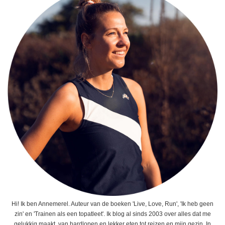
Hi! Ik ben Annemerel. Auteur van de boeken 'Live, Love, Run', 'Ik heb geen
zin' en 'Trainen als een topatleet'. Ik blog al sinds 2003 over alles dat me
gelukkig maakt, van hardlopen en lekker eten tot reizen en mijn gezin. In