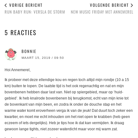
VORIGE BERICHT
VOLGENDE BERICHT
RUN BABY RUN: VERSLA DE STORM
NEW MUSIC FRIDAY MET ANNEMEREL
5 REACTIES
BONNIE
MAART 15, 2019 / 09:50
Hoi Annemerel,
Ik probeer met deze ellendige kou en regen toch altijd mijn rondje (10 a 15
km) buiten te lopen. De laatste tijd is het ook regenachtig en nat en mijn
bovenbenen hebben daar last van. Niet op spiergebied, maar op ‘huid-
gebied’. Ik heb knalrode bovenbenen bij terugkomst, echt van mijn knie tot
de bovenkant van mijn been, en zodra ik onder de douche stap en het
warme water komt eroverheen verga ik van de jeuk! Dat duurt toch zeker een
kwartier, en moet me echt inhouden om het niet open te krabben (heb geen
eczeem of iets dergelijks). Heb je tips hoe ik dat kan vermijden. Ik draag
gewoon lange tights, niet zozeer waterdicht maar voor mij warm zat.