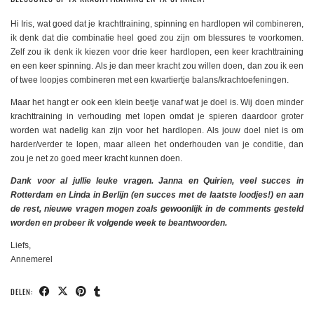
Hi Iris, wat goed dat je krachttraining, spinning en hardlopen wil combineren,
ik denk dat die combinatie heel goed zou zijn om blessures te voorkomen.
Zelf zou ik denk ik kiezen voor drie keer hardlopen, een keer krachttraining
en een keer spinning. Als je dan meer kracht zou willen doen, dan zou ik een
of twee loopjes combineren met een kwartiertje balans/krachtoefeningen.
Maar het hangt er ook een klein beetje vanaf wat je doel is. Wij doen minder
krachttraining in verhouding met lopen omdat je spieren daardoor groter
worden wat nadelig kan zijn voor het hardlopen. Als jouw doel niet is om
harder/verder te lopen, maar alleen het onderhouden van je conditie, dan
zou je net zo goed meer kracht kunnen doen.
Dank voor al jullie leuke vragen. Janna en Quirien, veel succes in
Rotterdam en Linda in Berlijn (en succes met de laatste loodjes!) en aan
de rest, nieuwe vragen mogen zoals gewoonlijk in de comments gesteld
worden en probeer ik volgende week te beantwoorden.
Liefs,
Annemerel
DELEN: