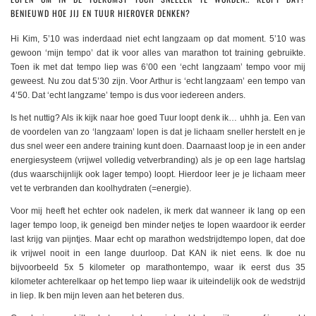
BENIEUWD HOE JIJ EN TUUR HIEROVER DENKEN?
Hi Kim, 5’10 was inderdaad niet echt langzaam op dat moment. 5’10 was
gewoon ‘mijn tempo’ dat ik voor alles van marathon tot training gebruikte.
Toen ik met dat tempo liep was 6’00 een ‘echt langzaam’ tempo voor mij
geweest. Nu zou dat 5’30 zijn. Voor Arthur is ‘echt langzaam’ een tempo van
4’50. Dat ‘echt langzame’ tempo is dus voor iedereen anders.
Is het nuttig? Als ik kijk naar hoe goed Tuur loopt denk ik… uhhh ja. Een van
de voordelen van zo ‘langzaam’ lopen is dat je lichaam sneller herstelt en je
dus snel weer een andere training kunt doen. Daarnaast loop je in een ander
energiesysteem (vrijwel volledig vetverbranding) als je op een lage hartslag
(dus waarschijnlijk ook lager tempo) loopt. Hierdoor leer je je lichaam meer
vet te verbranden dan koolhydraten (=energie).
Voor mij heeft het echter ook nadelen, ik merk dat wanneer ik lang op een
lager tempo loop, ik geneigd ben minder netjes te lopen waardoor ik eerder
last krijg van pijntjes. Maar echt op marathon wedstrijdtempo lopen, dat doe
ik vrijwel nooit in een lange duurloop. Dat KAN ik niet eens. Ik doe nu
bijvoorbeeld 5x 5 kilometer op marathontempo, waar ik eerst dus 35
kilometer achterelkaar op het tempo liep waar ik uiteindelijk ook de wedstrijd
in liep. Ik ben mijn leven aan het beteren dus.