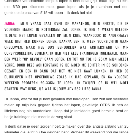
Conclusie: verschillende tempo’s lopen is heel belangrijk, maar of je nu echt
met 6’30 per kilometer moet gaan lopen als je je marathon met een
gemiddelde pace van 5’15 wil lopen… ik denk het niet.
JANNA:
MIJN VRAAG GAAT OVER DE MARATHON, MIJN EERSTE, DIE IK
VOLGENDE MAAND IN ROTTERDAM ZAL LOPEN. IK BEN 4 WEKEN GELEDEN
TIJDENS HET LOPEN GEVALLEN OP MIJN KNIE, WAARDOOR IK ANDERHALVE
WEEK NIET HEB KUNNEN LOPEN. DAARNA BEN IK WEER VOORZICHTIG GAAN
OPBOUWEN, MAAR HEB DUS BEHOORLIJK WAT ACHTERSTAND OP M’N
OORSPRONKELIJKE SCHEMA. IK HEB NIET ALLE TRAININGEN INGEHAALD, MAAR
BEN WEER “OP GEVOEL” GAAN LOPEN, EN TOT NU TOE IS 25KM MIJN MEEST
VERRE. DOOR DEZE ACHTERSTAND IS DE MOED ME ECHTER IN DE SCHOENEN
GEZAKT, EN BEN IK BANG DAT HET ME NIET GAAT LUKKEN. IK HEB DE
DUURLOPEN NIET OPGEBOUWD ZOALS IK HAD GEPLAND, EN GA VOLGEND
WEEKEND PROBEREN 29-33KM TE LOPEN. IK TWIJFEL OF IK WEL MOET
STARTEN. WAT DENK JIJ? WAT IS JOUW ADVIES? LIEFS JANNA
Hi Janna, wat rot dat je bent gevallen met hardlopen. Ben zelf ook meerdere
malen op mijn bek gegaan tijdens het lopen, gevalletje OEPS. Ik heb de
littekens nog als aandenken. Hoop dat je inmiddels goed hersteld bent en
het je trainingen niet meer in de weg staat.
Ik denk dat je je geen zorgen hoeft te maken over die langste afstand van 25
kilometer die je tot nu toe gelopen hebt. Probeer dit weekend nog die lange