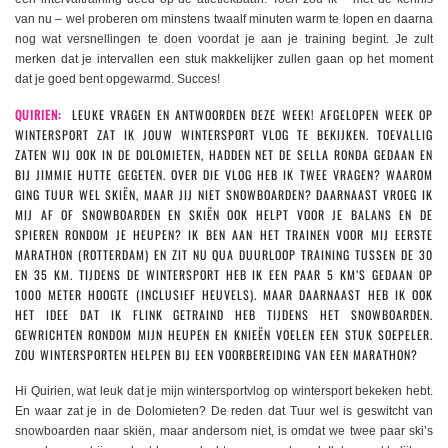
van nu – wel proberen om minstens twaalf minuten warm te lopen en daarna
nog wat versnellingen te doen voordat je aan je training begint. Je zult
merken dat je intervallen een stuk makkelijker zullen gaan op het moment
dat je goed bent opgewarmd. Succes!
QUIRIEN:
LEUKE VRAGEN EN ANTWOORDEN DEZE WEEK! AFGELOPEN WEEK OP
WINTERSPORT ZAT IK JOUW WINTERSPORT VLOG TE BEKIJKEN. TOEVALLIG
ZATEN WIJ OOK IN DE DOLOMIETEN, HADDEN NET DE SELLA RONDA GEDAAN EN
BIJ JIMMIE HUTTE GEGETEN. OVER DIE VLOG HEB IK TWEE VRAGEN? WAAROM
GING TUUR WEL SKIËN, MAAR JIJ NIET SNOWBOARDEN? DAARNAAST VROEG IK
MIJ AF OF SNOWBOARDEN EN SKIËN OOK HELPT VOOR JE BALANS EN DE
SPIEREN RONDOM JE HEUPEN? IK BEN AAN HET TRAINEN VOOR MIJ EERSTE
MARATHON (ROTTERDAM) EN ZIT NU QUA DUURLOOP TRAINING TUSSEN DE 30
EN 35 KM. TIJDENS DE WINTERSPORT HEB IK EEN PAAR 5 KM’S GEDAAN OP
1000 METER HOOGTE (INCLUSIEF HEUVELS). MAAR DAARNAAST HEB IK OOK
HET IDEE DAT IK FLINK GETRAIND HEB TIJDENS HET SNOWBOARDEN.
GEWRICHTEN RONDOM MIJN HEUPEN EN KNIEËN VOELEN EEN STUK SOEPELER.
ZOU WINTERSPORTEN HELPEN BIJ EEN VOORBEREIDING VAN EEN MARATHON?
Hi Quirien, wat leuk dat je mijn wintersportvlog op wintersport bekeken hebt.
En waar zat je in de Dolomieten? De reden dat Tuur wel is geswitcht van
snowboarden naar skiën, maar andersom niet, is omdat we twee paar ski’s