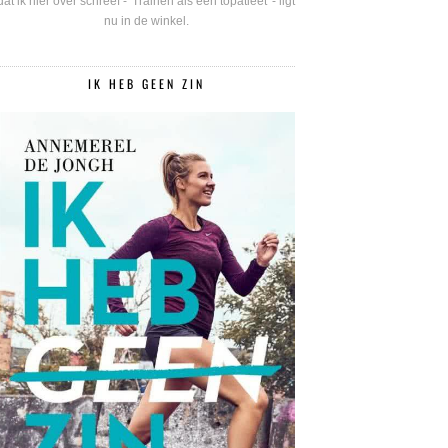
dat ik hier over schreef - 'Trainen als een topatleet' - ligt
nu in de winkel.
IK HEB GEEN ZIN