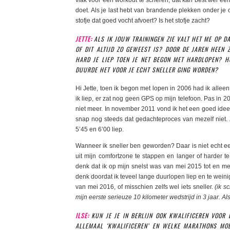
doet. Als je last hebt van brandende plekken onder je 
stofje dat goed vocht afvoert? Is het stofje zacht?
JETTE:
ALS IK JOUW TRAININGEN ZIE VALT HET ME OP DA
OF DIT ALTIJD ZO GEWEEST IS? DOOR DE JAREN HEEN
HARD JE LIEP TOEN JE NET BEGON MET HARDLOPEN? H
DUURDE HET VOOR JE ECHT SNELLER GING WORDEN?
Hi Jette, toen ik begon met lopen in 2006 had ik alleen 
ik liep, er zat nog geen GPS op mijn telefoon. Pas in 
niet meer. In november 2011 vond ik het een goed idee
snap nog steeds dat gedachteproces van mezelf niet. 
5’45 en 6’00 liep.
Wanneer ik sneller ben geworden? Daar is niet echt e
uit mijn comfortzone te stappen en langer of harder te
denk dat ik op mijn snelst was van mei 2015 tot en m
denk doordat ik teveel lange duurlopen liep en te wein
van mei 2016, of misschien zelfs wel iets sneller.
(ik s
mijn eerste serieuze 10 kilometer wedstrijd in 3 jaar. Al
ILSE:
KUN JE JE IN BERLIJN OOK KWALIFICEREN VOOR 
ALLEMAAL ‘KWALIFICEREN’ EN WELKE MARATHONS MOE