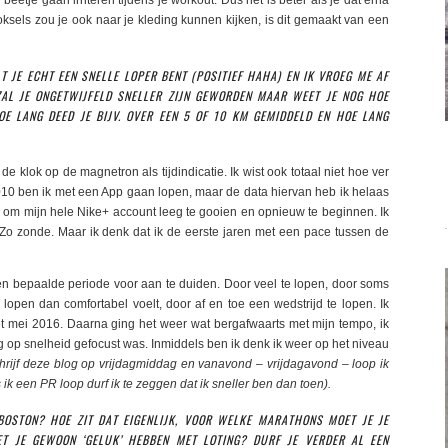
oksels zou je ook naar je kleding kunnen kijken, is dit gemaakt van een
T JE ECHT EEN SNELLE LOPER BENT (POSITIEF HAHA) EN IK VROEG ME AF
 ZAL JE ONGETWIJFELD SNELLER ZIJN GEWORDEN MAAR WEET JE NOG HOE
OE LANG DEED JE BIJV. OVER EEN 5 OF 10 KM GEMIDDELD EN HOE LANG
de klok op de magnetron als tijdindicatie. Ik wist ook totaal niet hoe ver
2010 ben ik met een App gaan lopen, maar de data hiervan heb ik helaas
 om mijn hele Nike+ account leeg te gooien en opnieuw te beginnen. Ik
Zo zonde. Maar ik denk dat ik de eerste jaren met een pace tussen de
en bepaalde periode voor aan te duiden. Door veel te lopen, door soms
 lopen dan comfortabel voelt, door af en toe een wedstrijd te lopen. Ik
et mei 2016. Daarna ging het weer wat bergafwaarts met mijn tempo, ik
ig op snelheid gefocust was. Inmiddels ben ik denk ik weer op het niveau
chrijf deze blog op vrijdagmiddag en vanavond – vrijdagavond – loop ik
s ik een PR loop durf ik te zeggen dat ik sneller ben dan toen).
BOSTON? HOE ZIT DAT EIGENLIJK, VOOR WELKE MARATHONS MOET JE JE
T JE GEWOON ‘GELUK’ HEBBEN MET LOTING? DURF JE VERDER AL EEN