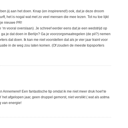
 ben jij aan het doen. Knap (en inspirerend!) ook, dat je deze droom
ft, het is nogal wat met zo veel mensen die mee lezen. Tot nu toe lijkt
t je nieuwe PR!
e ‘m vooral overslaan). Je schreef eerder eens dat je een wedstrijd op
 ga je dat doen in Berlijn? Ga je voorzorgsmaatregelen (de pil?) nemen
rs dat doen. Ik kan me niet voorstellen dat als je vier jaar traint voor
ruatie in de weg zou laten komen. (Of zouden de meeste topsporters
n Annemerel! Een fantastische tip omdat ik me niet meer druk hoef te
et afgelopen jaar, geen druppel gemorst, niet verslikt ( wat als astma
ng van energie!