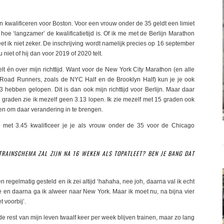
thon kwalificeren voor Boston. Voor een vrouw onder de 35 geldt een limiet
hoe ‘langzamer’ de kwalificatietijd is. Of ik me met de Berlijn Marathon
 ik niet zeker. De inschrijving wordt namelijk precies op 16 september
niet of hij dan voor 2019 of 2020 telt.
elt én over mijn richttijd. Want voor de New York City Marathon (en alle
Road Runners, zoals de NYC Half en de Brooklyn Half) kun je je ook
 hebben gelopen. Dit is dan ook mijn richttijd voor Berlijn. Maar daar
25 graden zie ik mezelf geen 3.13 lopen. Ik zie mezelf met 15 graden ook
en om daar verandering in te brengen.
d, met 3.45 kwalificeer je je als vrouw onder de 35 voor de Chicago
 TRAINSCHEMA ZAL ZIJN NA 16 WEKEN ALS TOPATLEET? BEN JE BANG DAT
gelmatig gesteld en ik zei altijd ‘hahaha, nee joh, daarna val ik echt
se en daarna ga ik alweer naar New York. Maar ik moet nu, na bijna vier
t voorbij’.
 de rest van mijn leven twaalf keer per week blijven trainen, maar zo lang