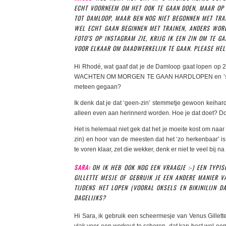
ECHT VOORNEEM OM HET OOK TE GAAN DOEN, MAAR OP 
TOT DAMLOOP, MAAR BEN NOG NIET BEGONNEN MET TRA
WEL ECHT GAAN BEGINNEN MET TRAINEN, ANDERS WORD
FOTO’S OP INSTAGRAM ZIE, KRIJG IK EEN ZIN OM TE G
VOOR ELKAAR OM DAADWERKELIJK TE GAAN. PLEASE HEL
Hi Rhodé, wat gaaf dat je de Damloop gaat lopen op 2
WACHTEN OM MORGEN TE GAAN HARDLOPEN en ’s ocht
meteen gegaan?
Ik denk dat je dat ‘geen-zin’ stemmetje gewoon keihar
alleen even aan herinnerd worden. Hoe je dat doet? D
Het is helemaal niet gek dat het je moeite kost om naar
zin) en hoor van de meesten dat het ‘zo herkenbaar’ is,
te voren klaar, zet die wekker, denk er niet te veel bij n
SARA:
OH IK HEB OOK NOG EEN VRAAGJE :-) EEN TYPI
GILLETTE MESJE OF GEBRUIK JE EEN ANDERE MANIER 
TIJDENS HET LOPEN (VOORAL OKSELS EN BIKINILIJN D
DAGELIJKS?
Hi Sara, ik gebruik een scheermesje van Venus Gillett
vlak voor een workout te scheren, dat kan best wel een b