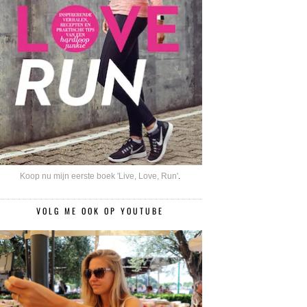
Koop nu mijn eerste boek 'Live, Love, Run'
.
VOLG ME OOK OP YOUTUBE