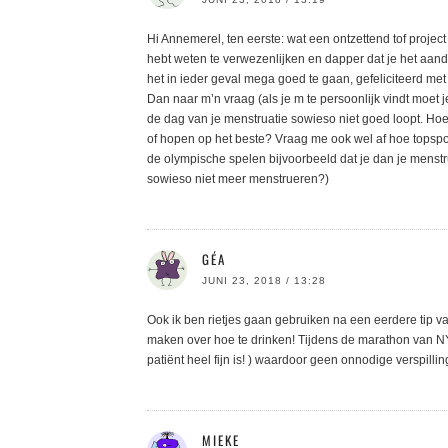
Hi Annemerel, ten eerste: wat een ontzettend tof project
hebt weten te verwezenlijken en dapper dat je het aandur
het in ieder geval mega goed te gaan, gefeliciteerd me
Dan naar m’n vraag (als je m te persoonlijk vindt moet j
de dag van je menstruatie sowieso niet goed loopt. Hoe
of hopen op het beste? Vraag me ook wel af hoe topsporte
de olympische spelen bijvoorbeeld dat je dan je menst
sowieso niet meer menstrueren?)
GÉA
JUNI 23, 2018 / 13:28
Ook ik ben rietjes gaan gebruiken na een eerdere tip va
maken over hoe te drinken! Tijdens de marathon van NY h
patiënt heel fijn is! ) waardoor geen onnodige verspilli
MIEKE