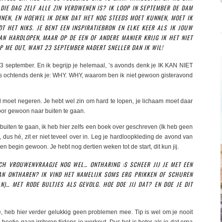
DIE DAG ZELF ALLE ZIN VERDWENEN IS? IK LOOP IN SEPTEMBER DE DAM
INEN, EN HOEWEL IK DENK DAT HET NOG STEEDS MOET KUNNEN, MOET IK
T HET NIKS. JE BENT EEN INSPIRATIEBRON EN ELKE KEER ALS IK JOUW
AAN HARDLOPEN, MAAR OP DE EEN OF ANDERE MANIER KRIJG IK HET NIET
P ME OUT, WANT 23 SEPTEMBER NADERT SNELLER DAN IK WIL!
3 september. En ik begrijp je helemaal, ’s avonds denk je IK KAN NIET
ends denk je: WHY. WHY, waarom ben ik niet gewoon gisteravond
d moet negeren. Je hebt wel zin om hard te lopen, je lichaam moet daar
oor gewoon naar buiten te gaan.
 buiten te gaan, ik heb hier zelfs een boek over geschreven (Ik heb geen
 dus hé, zit er niet teveel over in. Leg je hardloopkleding de avond van
a en begin gewoon. Je hebt nog dertien weken tot de start, dit kun jij.
SCH VROUWENVRAAGJE NOG WEL… ONTHARING :S SCHEER JIJ JE MET EEN
VAN ONTHAREN? IK VIND HET NAMELIJK SOMS ERG PRIKKEN OF SCHUREN
AN)… MET RODE BULTJES ALS GEVOLG. HOE DOE JIJ DAT? EN DOE JE DIT
e, heb hier verder gelukkig geen problemen mee. Tip is wel om je nooit
eetje gaan irriteren tijdens je workout. Dus het is beter als je dat erna