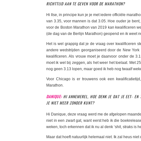
RICHTTIJD AAN TE GEVEN VOOR DE MARATHON?
Hi Ilse, in principe kun je je met iedere officiële mara
van 3.35, voor mannen is dat 3.05. Hoe ouder je bent, 
voor de Boston Marathon van 2019 kan kwalificeren weet
(de dag van de Berlijn Marathon) geopend en ik weet nu 
Het is wel grappig dat je de vraag over kwalificeren st
andere wedstrijden georganiseerd door de New York 
kwalificeren. Als vrouw moet je daarvoor onder de 3.13
moet ik wel bij zeggen, als het weer het toelaat. Met 
nog geen 3.13 lopen, maar goed ik heb nog twaalf wek
Voor Chicago is er trouwens ook een kwalificatietij
Marathon.
DANIQUE:
HI ANNEMEREL, HOE DENK JE DAT JE EET- EN
JE NIET MEER ZONDER KUNT?
Hi Danique, deze vraag werd me de afgelopen maanden re
niet in een zwart gat, want eerst heb ik die boekrelea
weken, toch erkennen dat ik nu al denk ‘shit, straks is he
Maar dat hoeft natuurlijk helemaal niet. Ik zal heus niet