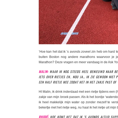
‘Hoe kan het dat ik ’s avonds zoveel zin heb om hard t
buiten Boston nog andere marathons waarvoor je je ku
Marathon? Deze vragen en meer vandaag in de Ask Yo
MALIN:
WAAR IK NOG STEEDS HEEL BENIEUWD NAAR BEN,
IETS OVER RIETJES EN.. NOU JA… IK ZIE GEWOON NIE
EEN HALF RIETJE MEE ZODAT HET IN HET ZAKJE PAST OF
HI Malin, ik drink inderdaad met een rietje tijdens een 
zakje van mijn broek passen. Als ik het bordje ‘watersto
ik heel makkelijk mijn water op zonder mezelf te ver
bekertje met het rietje weg, nu haal ik het rietje uit mijn
RHODÉ:
HOE KOMT HET DAT IK ‘S AVONDS ALTIJD SUP