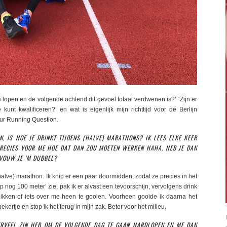
e lopen en de volgende ochtend dit gevoel totaal verdwenen is?’ ‘Zijn er
nt kwalificeren?’ en wat is eigenlijk mijn richttijd voor de Berlijn
ur Running Question.
 IS HOE JE DRINKT TIJDENS (HALVE) MARATHONS? IK LEES ELKE KEER
T PRECIES VOOR ME HOE DAT DAN ZOU MOETEN WERKEN HAHA. HEB JE DAN
 VOUW JE ‘M DUBBEL?
(halve) marathon. Ik knip er een paar doormidden, zodat ze precies in het
p nog 100 meter’ zie, pak ik er alvast een tevoorschijn, vervolgens drink
slikken of iets over me heen te gooien. Voorheen gooide ik daarna het
 bekertje en stop ik het terug in mijn zak. Beter voor het milieu.
ERVEEL ZIN HEB OM DE VOLGENDE DAG TE GAAN HARDLOPEN EN ME DAN