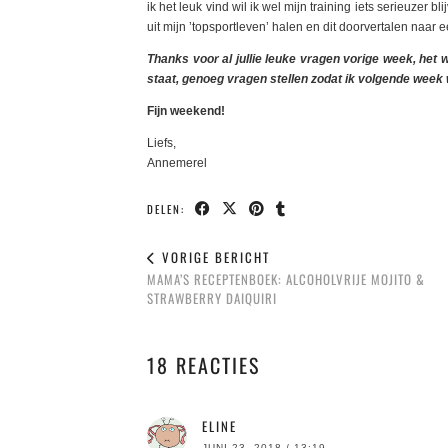
ik het leuk vind wil ik wel mijn training iets serieuze
uit mijn ’topsportleven’ halen en dit doorvertalen naar e
Thanks voor al jullie leuke vragen vorige week, het w
staat, genoeg vragen stellen zodat ik volgende we
Fijn weekend!
Liefs,
Annemerel
DELEN:
VORIGE BERICHT
MAMA’S RECEPTENBOEK: ALCOHOLVRIJE MOJITO &
STRAWBERRY DAIQUIRI
18 REACTIES
ELINE
JUNI 23, 2018 / 13:19