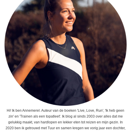
Hi! Ik ben Annemerel. Auteur van de boeken 'Live, Love, Run', 'Ik heb geen
zin' en 'Trainen als een topatleet'. Ik blog al sinds 2003 over alles dat me
gelukkig maakt, van hardlopen en lekker eten tot reizen en mijn gezin. In
2020 ben ik getrouwd met Tuur en samen kregen we vorig jaar een dochter,