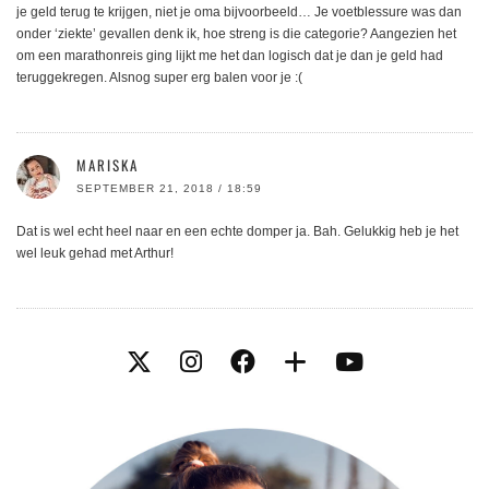
je geld terug te krijgen, niet je oma bijvoorbeeld… Je voetblessure was dan
onder ‘ziekte’ gevallen denk ik, hoe streng is die categorie? Aangezien het
om een marathonreis ging lijkt me het dan logisch dat je dan je geld had
teruggekregen. Alsnog super erg balen voor je :(
MARISKA
SEPTEMBER 21, 2018 / 18:59
Dat is wel echt heel naar en een echte domper ja. Bah. Gelukkig heb je het
wel leuk gehad met Arthur!