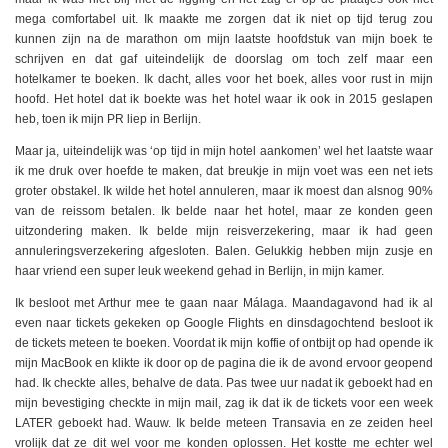
mega comfortabel uit. Ik maakte me zorgen dat ik niet op tijd terug zou
kunnen zijn na de marathon om mijn laatste hoofdstuk van mijn boek te
schrijven en dat gaf uiteindelijk de doorslag om toch zelf maar een
hotelkamer te boeken. Ik dacht, alles voor het boek, alles voor rust in mijn
hoofd. Het hotel dat ik boekte was het hotel waar ik ook in 2015 geslapen
heb, toen ik mijn PR liep in Berlijn.
Maar ja, uiteindelijk was ‘op tijd in mijn hotel aankomen’ wel het laatste waar
ik me druk over hoefde te maken, dat breukje in mijn voet was een net iets
groter obstakel. Ik wilde het hotel annuleren, maar ik moest dan alsnog 90%
van de reissom betalen. Ik belde naar het hotel, maar ze konden geen
uitzondering maken. Ik belde mijn reisverzekering, maar ik had geen
annuleringsverzekering afgesloten. Balen. Gelukkig hebben mijn zusje en
haar vriend een super leuk weekend gehad in Berlijn, in mijn kamer.
Ik besloot met Arthur mee te gaan naar Málaga. Maandagavond had ik al
even naar tickets gekeken op Google Flights en dinsdagochtend besloot ik
de tickets meteen te boeken. Voordat ik mijn koffie of ontbijt op had opende ik
mijn MacBook en klikte ik door op de pagina die ik de avond ervoor geopend
had. Ik checkte alles, behalve de data. Pas twee uur nadat ik geboekt had en
mijn bevestiging checkte in mijn mail, zag ik dat ik de tickets voor een week
LATER geboekt had. Wauw. Ik belde meteen Transavia en ze zeiden heel
vrolijk dat ze dit wel voor me konden oplossen. Het kostte me echter wel