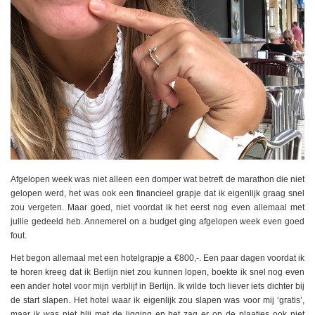
Afgelopen week was niet alleen een domper wat betreft de marathon die niet
gelopen werd, het was ook een financieel grapje dat ik eigenlijk graag snel
zou vergeten. Maar goed, niet voordat ik het eerst nog even allemaal met
jullie gedeeld heb. Annemerel on a budget ging afgelopen week even goed
fout.
Het begon allemaal met een hotelgrapje a €800,-. Een paar dagen voordat ik
te horen kreeg dat ik Berlijn niet zou kunnen lopen, boekte ik snel nog even
een ander hotel voor mijn verblijf in Berlijn. Ik wilde toch liever iets dichter bij
de start slapen. Het hotel waar ik eigenlijk zou slapen was voor mij ‘gratis’,
maar ik was niet blij met de ligging en het zag er op de plaatjes ook niet