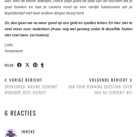
aan, lees de kleine lettertjes, check altijd goed de data van de vluchten die je
gaat boeken en laat je camera nooit op een randje balanceren als je
tegelijkertijd met heel andere dingen bezig bent.
Zo, dan gaan we nu weer goed op ons geld en spullen letten. En hier niet te
veel meer over nadenken (maar nog wel genoeg zodat ik dezelfde fouten
niet snel weer zal maken).
Liefs,
Annemerel
DELEN:
VORIGE BERICHT
VOLGENDE BERICHT
SPONSORED: NIEUWE ‘GEHEIME’
ASK YOUR RUNNING QUESTION: OVER
WEBSHOP, BEST SECRET!
‘HOE NU VERDER?’ #71
6 REACTIES
INNEKE