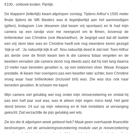
€100,- omboek kosten. Pijnlijk.
De klapperrr (letterlijk) kwam afgelopen zondag. Tijdens Arthur’s 1500 meter
finale tijdens de WK Masters was ik tegelijkertijd aan het aanmoedigen
(gillen), Instagram Live streamen (dat kwam vrij spontaan) en ik had mijn
camera op een randje voor me neergezet om te filmen, bovenop de
brillenkoker van Christine (ook #teamarthur). Je begrijpt vast dat dit laatste
een vrij stom idee was en Christine heeft ook nog meerdere keren gezegd
‘kijk je uit’. ‘Ja natuurlijk kijk ik uit’. Nou natuurlijk deed ik dat niet. Toen Arthur
als derde over de finish kwam ben ik die camera totaal vergeten en de
beelden verraden (de camera stond nog steeds aan) dat hij niet lang daarna
10 meter naar beneden gevallen is, op een betonnen vloer. Wauw. Knappe
prestatie. Ik kwam hier overigens pas een kwartier later achter, toen Christine
vroeg waar haar brillenkoker (inclusief bril) was. Die was dus ook naar
beneden gevallen. Ik schaam me kapot.
Mijn camera viel gelukkig wel nog onder mijn reisverzekering en omdat hij
pas een half jaar oud was, was ik alleen mijn eigen risico kwijt. Het geld
stond binnen 24 uur op mijn rekening en ik heb inmiddels al vervanging
gekocht. Dat verzachtte de pijn gelukkig wel iets.
De les die ik afgelopen week geleerd heb? Maak geen overhaaste financiële
beslissingen, zet de annuleringsverzekering module van je reisverzekering