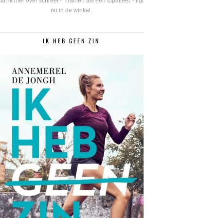
dat ik hier over schreef - 'Trainen als een topatleet' - ligt
nu in de winkel.
IK HEB GEEN ZIN