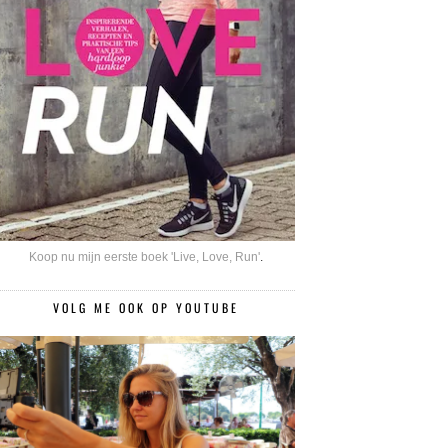
Koop nu mijn eerste boek 'Live, Love, Run'
.
VOLG ME OOK OP YOUTUBE