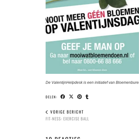
De ValentijnHelpdesk is een initiatief van Bloemenbur
DELEN:
VORIGE BERICHT
FIT-NESS: EXERCISE BALL