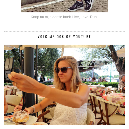
Koop nu mijn eerste boek 'Live, Love, Run'
.
VOLG ME OOK OP YOUTUBE