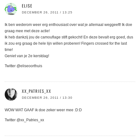
ELISE
DECEMBER 26, 2011 / 13:25
Ik ben wederom weer erg enthousiast over wat je allemaal weggeeft! Ik doe
graag mee met deze actie!
Ik heb dankzij jou de camouflage stift gekocht! En deze bevalt erg goed, dus
ik zou erg graag de hele lijn willen proberen! Fingers crossed for the last
time!
Geniet van je 2e kerstdag!
Twitter @eliseoorthuis
XX_PATRIES_XX
DECEMBER 26, 2011 / 13:30
WOW WAT GAAF ik doe zeker weer mee :D:D
Twitter @xx_Patries_xx