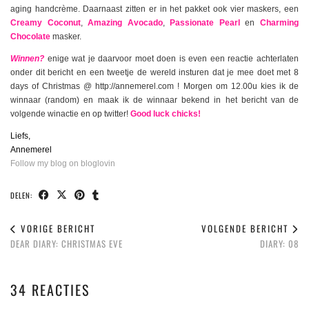
aging handcrème. Daarnaast zitten er in het pakket ook vier maskers, een
Creamy Coconut
,
Amazing Avocado
,
Passionate Pearl
en
Charming
Chocolate
masker.
Winnen?
enige wat je daarvoor moet doen is even een reactie achterlaten
onder dit bericht en een tweetje de wereld insturen dat je mee doet met 8
days of Christmas @ http://annemerel.com ! Morgen om 12.00u kies ik de
winnaar (random) en maak ik de winnaar bekend in het bericht van de
volgende winactie en op twitter!
Good luck chicks!
Liefs,
Annemerel
Follow my blog on bloglovin
DELEN:
VORIGE BERICHT
VOLGENDE BERICHT
DEAR DIARY: CHRISTMAS EVE
DIARY: 08
34 REACTIES