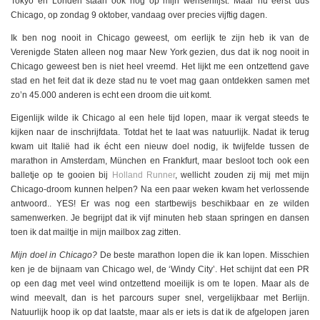
Tokyo en Londen staan ook nog op mijn wensenlijst. Maar nu eerst dus
Chicago, op zondag 9 oktober, vandaag over precies vijftig dagen.
Ik ben nog nooit in Chicago geweest, om eerlijk te zijn heb ik van de
Verenigde Staten alleen nog maar New York gezien, dus dat ik nog nooit in
Chicago geweest ben is niet heel vreemd. Het lijkt me een ontzettend gave
stad en het feit dat ik deze stad nu te voet mag gaan ontdekken samen met
zo’n 45.000 anderen is echt een droom die uit komt.
Eigenlijk wilde ik Chicago al een hele tijd lopen, maar ik vergat steeds te
kijken naar de inschrijfdata. Totdat het te laat was natuurlijk. Nadat ik terug
kwam uit Italië had ik écht een nieuw doel nodig, ik twijfelde tussen de
marathon in Amsterdam, München en Frankfurt, maar besloot toch ook een
balletje op te gooien bij
Holland Runner
, wellicht zouden zij mij met mijn
Chicago-droom kunnen helpen? Na een paar weken kwam het verlossende
antwoord.. YES! Er was nog een startbewijs beschikbaar en ze wilden
samenwerken. Je begrijpt dat ik vijf minuten heb staan springen en dansen
toen ik dat mailtje in mijn mailbox zag zitten.
Mijn doel in Chicago?
De beste marathon lopen die ik kan lopen. Misschien
ken je de bijnaam van Chicago wel, de ‘Windy City’. Het schijnt dat een PR
op een dag met veel wind ontzettend moeilijk is om te lopen. Maar als de
wind meevalt, dan is het parcours super snel, vergelijkbaar met Berlijn.
Natuurlijk hoop ik op dat laatste, maar als er iets is dat ik de afgelopen jaren