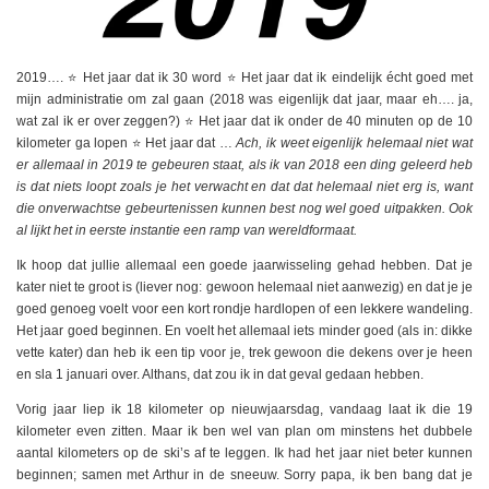
2019…. ⭐ Het jaar dat ik 30 word ⭐ Het jaar dat ik eindelijk écht goed met
mijn administratie om zal gaan (2018 was eigenlijk dat jaar, maar eh…. ja,
wat zal ik er over zeggen?) ⭐ Het jaar dat ik onder de 40 minuten op de 10
kilometer ga lopen ⭐ Het jaar dat …
Ach, ik weet eigenlijk helemaal niet wat
er allemaal in 2019 te gebeuren staat, als ik van 2018 een ding geleerd heb
is dat niets loopt zoals je het verwacht en dat dat helemaal niet erg is, want
die onverwachtse gebeurtenissen kunnen best nog wel goed uitpakken. Ook
al lijkt het in eerste instantie een ramp van wereldformaat.
Ik hoop dat jullie allemaal een goede jaarwisseling gehad hebben. Dat je
kater niet te groot is (liever nog: gewoon helemaal niet aanwezig) en dat je je
goed genoeg voelt voor een kort rondje hardlopen of een lekkere wandeling.
Het jaar goed beginnen. En voelt het allemaal iets minder goed (als in: dikke
vette kater) dan heb ik een tip voor je, trek gewoon die dekens over je heen
en sla 1 januari over. Althans, dat zou ik in dat geval gedaan hebben.
Vorig jaar liep ik 18 kilometer op nieuwjaarsdag, vandaag laat ik die 19
kilometer even zitten. Maar ik ben wel van plan om minstens het dubbele
aantal kilometers op de ski’s af te leggen. Ik had het jaar niet beter kunnen
beginnen; samen met Arthur in de sneeuw. Sorry papa, ik ben bang dat je