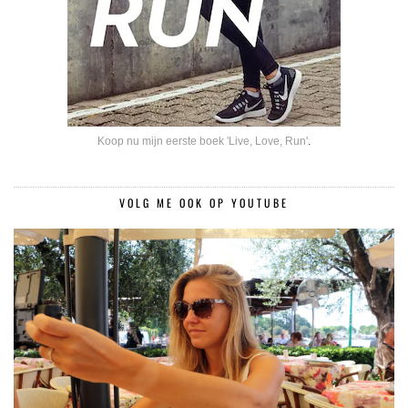
Koop nu mijn eerste boek 'Live, Love, Run'
.
VOLG ME OOK OP YOUTUBE