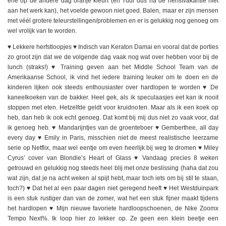
ene op de andere dag oranje kleurt (en Tuur dus na de herfstvakantie niet
aan het werk kan), het voelde gewoon niet goed. Balen, maar er zijn mensen
met véél grotere teleurstellingen/problemen en er is gelukkig nog genoeg om
wel vrolijk van te worden.
♥️ Lekkere herfstloopjes ♥️ Indisch van Keraton Damai en vooral dat de porties
zo groot zijn dat we de volgende dag vaak nog wat over hebben voor bij de
lunch (straks!) ♥️ Training geven aan het Middle School Team van de
Amerikaanse School, ik vind het iedere training leuker om te doen en de
kinderen lijken ook steeds enthousiaster over hardlopen te worden ♥️ De
kaneelkoeken van de bakker. Heel gek, als ik speculaasjes eet kan ik nooit
stoppen met eten. Hetzelfde geldt voor kruidnoten. Maar als ik een koek op
heb, dan heb ik ook echt genoeg. Dat komt bij mij dus niet zo vaak voor, dat
ik genoeg heb. ♥️ Mandarijntjes van de groenteboer ♥️ Gemberthee, all day
every day ♥️ Emily in Paris, misschien niet de meest realistische leerzame
serie op Netflix, maar wel eentje om even heerlijk bij weg te dromen ♥️ Miley
Cyrus’ cover van Blondie’s Heart of Glass ♥️ Vandaag precies 8 weken
getrouwd en gelukkig nog steeds heel blij met onze beslissing (haha dat zou
wat zijn, dat je na acht weken al spijt hebt, maar toch iets om bij stil te staan,
toch?) ♥️ Dat het al een paar dagen niet geregend heeft ♥️ Het Westduinpark
is een stuk rustiger dan van de zomer, wat het een stuk fijner maakt tijdens
het hardlopen ♥️ Mijn nieuwe favoriete hardloopschoenen, de Nike Zoomx
Tempo Next%. Ik loop hier zo lekker op. Ze geen een klein beetje een