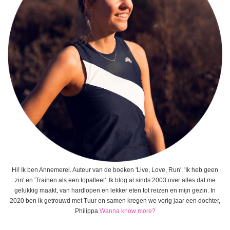
Hi! Ik ben Annemerel. Auteur van de boeken 'Live, Love, Run', 'Ik heb geen
zin' en 'Trainen als een topatleet'. Ik blog al sinds 2003 over alles dat me
gelukkig maakt, van hardlopen en lekker eten tot reizen en mijn gezin. In
2020 ben ik getrouwd met Tuur en samen kregen we vorig jaar een dochter,
Philippa.
Wanna know more?