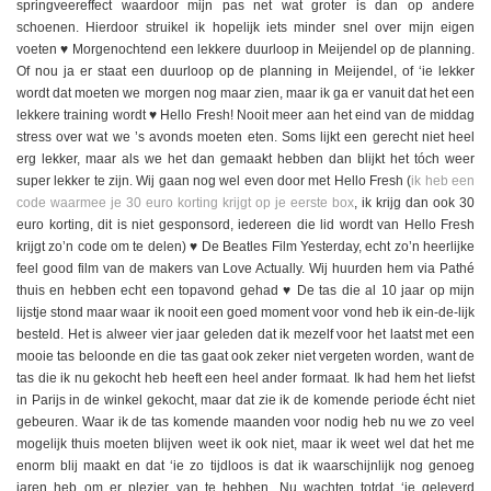
springveereffect waardoor mijn pas net wat groter is dan op andere
schoenen. Hierdoor struikel ik hopelijk iets minder snel over mijn eigen
voeten ♥️ Morgenochtend een lekkere duurloop in Meijendel op de planning.
Of nou ja er staat een duurloop op de planning in Meijendel, of ‘ie lekker
wordt dat moeten we morgen nog maar zien, maar ik ga er vanuit dat het een
lekkere training wordt ♥️ Hello Fresh! Nooit meer aan het eind van de middag
stress over wat we ’s avonds moeten eten. Soms lijkt een gerecht niet heel
erg lekker, maar als we het dan gemaakt hebben dan blijkt het tóch weer
super lekker te zijn. Wij gaan nog wel even door met Hello Fresh (
ik heb een
code waarmee je 30 euro korting krijgt op je eerste box
, ik krijg dan ook 30
euro korting, dit is niet gesponsord, iedereen die lid wordt van Hello Fresh
krijgt zo’n code om te delen) ♥️ De Beatles Film Yesterday, echt zo’n heerlijke
feel good film van de makers van Love Actually. Wij huurden hem via Pathé
thuis en hebben echt een topavond gehad ♥️ De tas die al 10 jaar op mijn
lijstje stond maar waar ik nooit een goed moment voor vond heb ik ein-de-lijk
besteld. Het is alweer vier jaar geleden dat ik mezelf voor het laatst met een
mooie tas beloonde en die tas gaat ook zeker niet vergeten worden, want de
tas die ik nu gekocht heb heeft een heel ander formaat. Ik had hem het liefst
in Parijs in de winkel gekocht, maar dat zie ik de komende periode écht niet
gebeuren. Waar ik de tas komende maanden voor nodig heb nu we zo veel
mogelijk thuis moeten blijven weet ik ook niet, maar ik weet wel dat het me
enorm blij maakt en dat ‘ie zo tijdloos is dat ik waarschijnlijk nog genoeg
jaren heb om er plezier van te hebben. Nu wachten totdat ‘ie geleverd