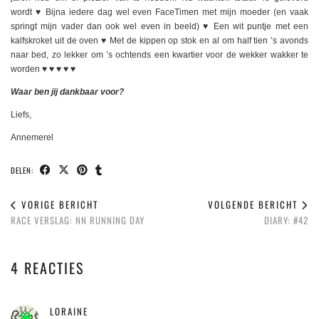
wordt ♥️ Bijna iedere dag wel even FaceTimen met mijn moeder (en vaak
springt mijn vader dan ook wel even in beeld) ♥️ Een wit puntje met een
kalfskroket uit de oven ♥️ Met de kippen op stok en al om half tien ’s avonds
naar bed, zo lekker om ’s ochtends een kwartier voor de wekker wakker te
worden ♥️ ♥️ ♥️ ♥️ ♥️
Waar ben jij dankbaar voor?
Liefs,
Annemerel
DELEN:
VORIGE BERICHT
VOLGENDE BERICHT
RACE VERSLAG: NN RUNNING DAY
DIARY: #42
4 REACTIES
LORAINE