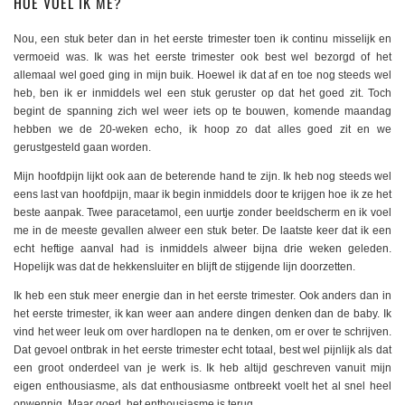
HOE VOEL IK ME?
Nou, een stuk beter dan in het eerste trimester toen ik continu misselijk en
vermoeid was. Ik was het eerste trimester ook best wel bezorgd of het
allemaal wel goed ging in mijn buik. Hoewel ik dat af en toe nog steeds wel
heb, ben ik er inmiddels wel een stuk geruster op dat het goed zit. Toch
begint de spanning zich wel weer iets op te bouwen, komende maandag
hebben we de 20-weken echo, ik hoop zo dat alles goed zit en we
gerustgesteld gaan worden.
Mijn hoofdpijn lijkt ook aan de beterende hand te zijn. Ik heb nog steeds wel
eens last van hoofdpijn, maar ik begin inmiddels door te krijgen hoe ik ze het
beste aanpak. Twee paracetamol, een uurtje zonder beeldscherm en ik voel
me in de meeste gevallen alweer een stuk beter. De laatste keer dat ik een
echt heftige aanval had is inmiddels alweer bijna drie weken geleden.
Hopelijk was dat de hekkensluiter en blijft de stijgende lijn doorzetten.
Ik heb een stuk meer energie dan in het eerste trimester. Ook anders dan in
het eerste trimester, ik kan weer aan andere dingen denken dan de baby. Ik
vind het weer leuk om over hardlopen na te denken, om er over te schrijven.
Dat gevoel ontbrak in het eerste trimester echt totaal, best wel pijnlijk als dat
een groot onderdeel van je werk is. Ik heb altijd geschreven vanuit mijn
eigen enthousiasme, als dat enthousiasme ontbreekt voelt het al snel heel
onwennig. Maar goed, het enthousiasme is terug.