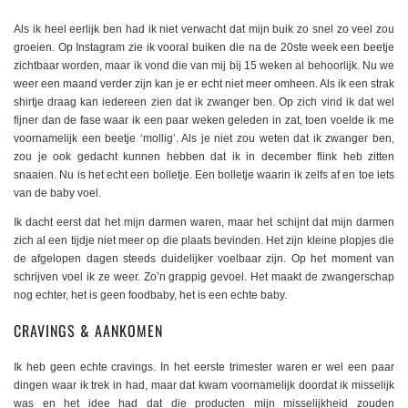
Als ik heel eerlijk ben had ik niet verwacht dat mijn buik zo snel zo veel zou
groeien. Op Instagram zie ik vooral buiken die na de 20ste week een beetje
zichtbaar worden, maar ik vond die van mij bij 15 weken al behoorlijk. Nu we
weer een maand verder zijn kan je er echt niet meer omheen. Als ik een strak
shirtje draag kan iedereen zien dat ik zwanger ben. Op zich vind ik dat wel
fijner dan de fase waar ik een paar weken geleden in zat, toen voelde ik me
voornamelijk een beetje ‘mollig’. Als je niet zou weten dat ik zwanger ben,
zou je ook gedacht kunnen hebben dat ik in december flink heb zitten
snaaien. Nu is het echt een bolletje. Een bolletje waarin ik zelfs af en toe iets
van de baby voel.
Ik dacht eerst dat het mijn darmen waren, maar het schijnt dat mijn darmen
zich al een tijdje niet meer op die plaats bevinden. Het zijn kleine plopjes die
de afgelopen dagen steeds duidelijker voelbaar zijn. Op het moment van
schrijven voel ik ze weer. Zo’n grappig gevoel. Het maakt de zwangerschap
nog echter, het is geen foodbaby, het is een echte baby.
CRAVINGS & AANKOMEN
Ik heb geen echte cravings. In het eerste trimester waren er wel een paar
dingen waar ik trek in had, maar dat kwam voornamelijk doordat ik misselijk
was en het idee had dat die producten mijn misselijkheid zouden