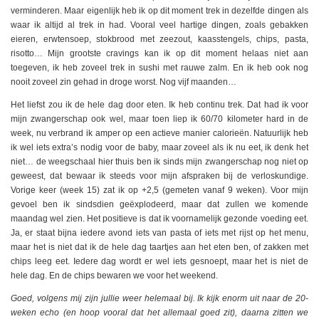
verminderen. Maar eigenlijk heb ik op dit moment trek in dezelfde dingen als
waar ik altijd al trek in had. Vooral veel hartige dingen, zoals gebakken
eieren, erwtensoep, stokbrood met zeezout, kaasstengels, chips, pasta,
risotto… Mijn grootste cravings kan ik op dit moment helaas niet aan
toegeven, ik heb zoveel trek in sushi met rauwe zalm. En ik heb ook nog
nooit zoveel zin gehad in droge worst. Nog vijf maanden…
Het liefst zou ik de hele dag door eten. Ik heb continu trek. Dat had ik voor
mijn zwangerschap ook wel, maar toen liep ik 60/70 kilometer hard in de
week, nu verbrand ik amper op een actieve manier calorieën. Natuurlijk heb
ik wel iets extra’s nodig voor de baby, maar zoveel als ik nu eet, ik denk het
niet… de weegschaal hier thuis ben ik sinds mijn zwangerschap nog niet op
geweest, dat bewaar ik steeds voor mijn afspraken bij de verloskundige.
Vorige keer (week 15) zat ik op +2,5 (gemeten vanaf 9 weken). Voor mijn
gevoel ben ik sindsdien geëxplodeerd, maar dat zullen we komende
maandag wel zien. Het positieve is dat ik voornamelijk gezonde voeding eet.
Ja, er staat bijna iedere avond iets van pasta of iets met rijst op het menu,
maar het is niet dat ik de hele dag taartjes aan het eten ben, of zakken met
chips leeg eet. Iedere dag wordt er wel iets gesnoept, maar het is niet de
hele dag. En de chips bewaren we voor het weekend.
Goed, volgens mij zijn jullie weer helemaal bij. Ik kijk enorm uit naar de 20-
weken echo (en hoop vooral dat het allemaal goed zit), daarna zitten we