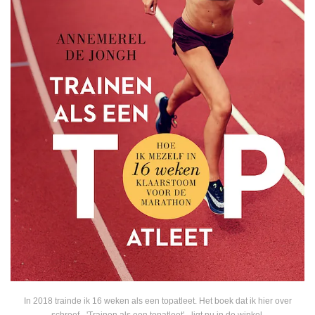
In 2018 trainde ik 16 weken als een topatleet. Het boek dat ik hier over