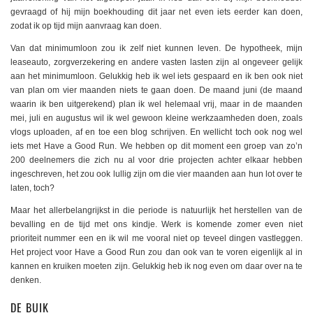
gevraagd of hij mijn boekhouding dit jaar net even iets eerder kan doen,
zodat ik op tijd mijn aanvraag kan doen.
Van dat minimumloon zou ik zelf niet kunnen leven. De hypotheek, mijn
leaseauto, zorgverzekering en andere vasten lasten zijn al ongeveer gelijk
aan het minimumloon. Gelukkig heb ik wel iets gespaard en ik ben ook niet
van plan om vier maanden niets te gaan doen. De maand juni (de maand
waarin ik ben uitgerekend) plan ik wel helemaal vrij, maar in de maanden
mei, juli en augustus wil ik wel gewoon kleine werkzaamheden doen, zoals
vlogs uploaden, af en toe een blog schrijven. En wellicht toch ook nog wel
iets met Have a Good Run. We hebben op dit moment een groep van zo’n
200 deelnemers die zich nu al voor drie projecten achter elkaar hebben
ingeschreven, het zou ook lullig zijn om die vier maanden aan hun lot over te
laten, toch?
Maar het allerbelangrijkst in die periode is natuurlijk het herstellen van de
bevalling en de tijd met ons kindje. Werk is komende zomer even niet
prioriteit nummer een en ik wil me vooral niet op teveel dingen vastleggen.
Het project voor Have a Good Run zou dan ook van te voren eigenlijk al in
kannen en kruiken moeten zijn. Gelukkig heb ik nog even om daar over na te
denken.
DE BUIK