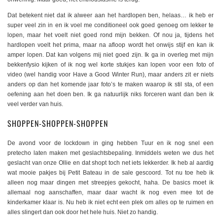
Dat betekent niet dat ik alweer aan het hardlopen ben, helaas… ik heb er
super veel zin in en ik voel me conditioneel ook goed genoeg om lekker te
lopen, maar het voelt niet goed rond mijn bekken. Of nou ja, tijdens het
hardlopen voelt het prima, maar na afloop wordt het onwijs stijf en kan ik
amper lopen. Dat kan volgens mij niet goed zijn. Ik ga in overleg met mijn
bekkenfysio kijken of ik nog wel korte stukjes kan lopen voor een foto of
video (wel handig voor Have a Good Winter Run), maar anders zit er niets
anders op dan het komende jaar foto’s te maken waarop ik stil sta, of een
oefening aan het doen ben. Ik ga natuurlijk niks forceren want dan ben ik
veel verder van huis.
SHOPPEN-SHOPPEN-SHOPPEN
De avond voor de lockdown in ging hebben Tuur en ik nog snel een
pretecho laten maken met geslachtsbepaling. Inmiddels weten we dus het
geslacht van onze Ollie en dat shopt toch net iets lekkerder. Ik heb al aardig
wat mooie pakjes bij Petit Bateau in de sale gescoord. Tot nu toe heb ik
alleen nog maar dingen met streepjes gekocht, haha. De basics moet ik
allemaal nog aanschaffen, maar daar wacht ik nog even mee tot de
kinderkamer klaar is. Nu heb ik niet echt een plek om alles op te ruimen en
alles slingert dan ook door het hele huis. Niet zo handig.