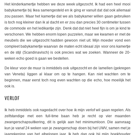
Het kinderkamertje hebben we deze week uitgezocht. Ik had een heel mooi
babykamertje bij Ikea samengesteld en ik ging er vanuit dat dat ook allemaal
zou passen. Maar het kamertje dat we als babykamer willen gaan gebruiken
is toch nog kleiner dan ik al dacht en er zou dan precies 30 centimeter tussen
de commode en het ledikantje zijn. Denk dat dat niet heel fijn is om je kind te
verschonen. We hebben enorm lopen puzzelen, maar we kwamen er met de
meubels die we uitgezocht hadden gewoon niet uit. Mijn moeder vond een
compleet babykamertje waarvan de maten echt ideaal zijn voor ons kamertje
en de stijl (Scandinavisch) is ook precies wat we zoeken. Wanneer de 20-
weken echo goed is gaan we bestellen.
De kleur voor de muur is inmiddels ook uitgezocht en de lamellen (gekregen
van Veneta) liggen al klaar om op te hangen. Kan niet wachten om te
beginnen, maar eerst toch nog even wachten op die echo, hoe moeilijk het
ook is.
VERLOF
Ik heb inmiddels ook nagedacht over hoe ik mijn verlof wil gaan regelen. Als
zelfstandige met een full-time baan heb je recht op vier maanden
zwangerschapsuitkering, dit is gelijk aan het minimumloon. Die aanvraag
kun je vanaf 24 weken van je zwangerschap doen bij het UWV, samen met je
jaarrekening van het afgelopen jaar. Ik heb dan ook bij mijn boekhouder