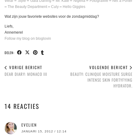
Wear
–
Style
–
Gala Darling
–
Mr. Kate
–
Nigella
–
Fotografille
–
Net a Porter
–
The Beauty Department
–
Culy
–
Hello Giggles
Wat zijn jouw favoriete websites voor de zondagmiddag?
Liefs,
Annemerel
Follow my blog on bloglovin
DELEN:
VORIGE BERICHT
VOLGENDE BERICHT
DEAR DIARY: MONACO III
BEAUTY: CLINIQUE MOISTURE SURGE
INTENSE SKIN FORTYFYING
HYDRATOR.
14 REACTIES
EVELIEN
JANUARI 15, 2012 / 12:14