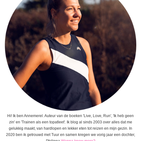
Hi! Ik ben Annemerel. Auteur van de boeken 'Live, Love, Run', 'Ik heb geen
zin' en 'Trainen als een topatleet'. Ik blog al sinds 2003 over alles dat me
gelukkig maakt, van hardlopen en lekker eten tot reizen en mijn gezin. In
2020 ben ik getrouwd met Tuur en samen kregen we vorig jaar een dochter,