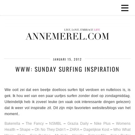
JANUARI 15, 2012
WWW: SUNDAY SURFING INSPIRATION
Wie ooit zei dat een beetje doelloos surfen tijd verdoen en nutteloos is, is
gek. Ik hou wel van een paar uurtjes surfen zonder doel op zondagmiddag.
Uiteindelijk heb ik zoveel leuke (en vaak ook interessante dingen gelezen)
dat ik weer vol inspiratie zit. Dit zijn mijn favorieten websites/blogs van het
moment..
Bakerella
–
The Fancy
–
NSMBL
–
Grazia Daily
–
Nike Plus
–
Womens
Health
–
Shape
–
Oh No They Didn’t
–
ZARA
–
Dagelijkse Kost
–
Who What