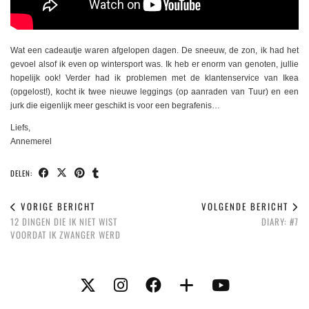
Wat een cadeautje waren afgelopen dagen. De sneeuw, de zon, ik had het
gevoel alsof ik even op wintersport was. Ik heb er enorm van genoten, jullie
hopelijk ook! Verder had ik problemen met de klantenservice van Ikea
(opgelost!), kocht ik twee nieuwe leggings (op aanraden van Tuur) en een
jurk die eigenlijk meer geschikt is voor een begrafenis…
Liefs,
Annemerel
DELEN:
VORIGE BERICHT
VOLGENDE BERICHT
12 DINGEN DIE IK NIET WIST
DIARY: #7
VOORDAT IK ZWANGER WERD