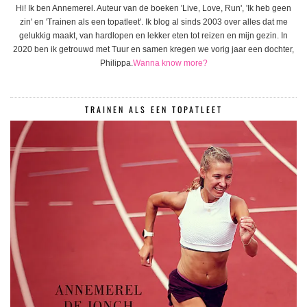
Hi! Ik ben Annemerel. Auteur van de boeken 'Live, Love, Run', 'Ik heb geen
zin' en 'Trainen als een topatleet'. Ik blog al sinds 2003 over alles dat me
gelukkig maakt, van hardlopen en lekker eten tot reizen en mijn gezin. In
2020 ben ik getrouwd met Tuur en samen kregen we vorig jaar een dochter,
Philippa.
Wanna know more?
TRAINEN ALS EEN TOPATLEET