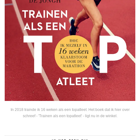
In 2018 trainde ik 16 weken als een topatleet. Het boek dat ik hier over
schreef - 'Trainen als een topatleet' - ligt nu in de winkel.