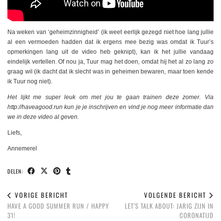
Na weken van ‘geheimzinnigheid’ (ik weet eerlijk gezegd niet hoe lang jullie
al een vermoeden hadden dat ik ergens mee bezig was omdat ik Tuur’s
opmerkingen lang uit de video heb geknipt), kan ik het jullie vandaag
eindelijk vertellen. Of nou ja, Tuur mag het doen, omdat hij het al zo lang zo
graag wil (ik dacht dat ik slecht was in geheimen bewaren, maar toen kende
ik Tuur nog niet).
Het lijkt me super leuk om met jou te gaan trainen deze zomer. Via
http://haveagood.run kun je je inschrijven en vind je nog meer informatie dan
we in deze video al geven.
Liefs,
Annemerel
DELEN:
VORIGE BERICHT
VOLGENDE BERICHT
HAVE A GOOD SUMMER RUN / HAPPY
LET’S TALK ABOUT: JARIG ZIJN IN
31!
CORONATIJD