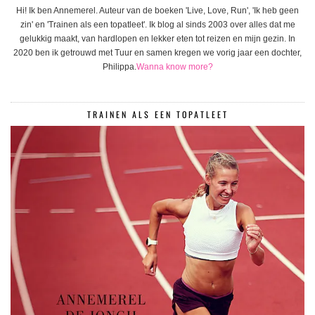
Hi! Ik ben Annemerel. Auteur van de boeken 'Live, Love, Run', 'Ik heb geen
zin' en 'Trainen als een topatleet'. Ik blog al sinds 2003 over alles dat me
gelukkig maakt, van hardlopen en lekker eten tot reizen en mijn gezin. In
2020 ben ik getrouwd met Tuur en samen kregen we vorig jaar een dochter,
Philippa.
Wanna know more?
TRAINEN ALS EEN TOPATLEET