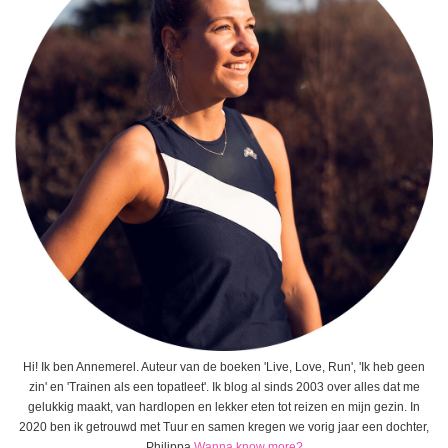
Hi! Ik ben Annemerel. Auteur van de boeken 'Live, Love, Run', 'Ik heb geen
zin' en 'Trainen als een topatleet'. Ik blog al sinds 2003 over alles dat me
gelukkig maakt, van hardlopen en lekker eten tot reizen en mijn gezin. In
2020 ben ik getrouwd met Tuur en samen kregen we vorig jaar een dochter,
Philippa.
Wanna know more?