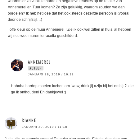
waarom er zo vaak keiharde en negatieve reacties op de relatie van
Annemerel en Tuur komen? Ze zijn gelukkig, waarom zouden we dan
oordelen? Ik heb het idee dat het ook steeds dezelfde persoon is (vooral
door de schrijfstijl…)
Toffe kleur op de muur Annemerel ! Zie ik ook wel zitten in huis, al hebben
wij net twee muren terracotta geschilderd.
ANNEMEREL
AUTEUR
JANUARI 29, 2019 / 16:12
Hahaha hardop moeten lachen om ‘wow, drink jij azijn bij het ontbijt?’ die
ga ik onthouden! En dankjewel :)
RIANNE
JANUARI 30, 2019 / 11:18