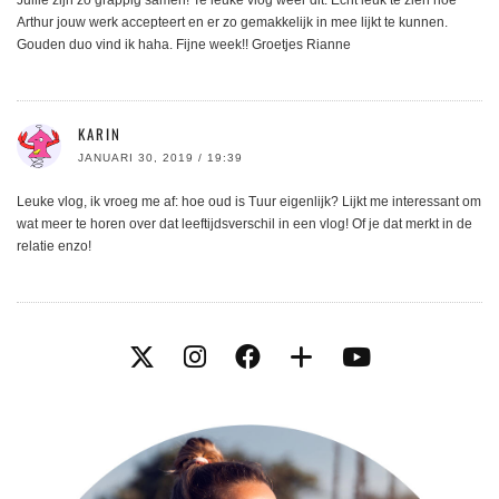
Jullie zijn zo grappig samen! Te leuke vlog weer dit. Echt leuk te zien hoe
Arthur jouw werk accepteert en er zo gemakkelijk in mee lijkt te kunnen.
Gouden duo vind ik haha. Fijne week!! Groetjes Rianne
KARIN
JANUARI 30, 2019 / 19:39
Leuke vlog, ik vroeg me af: hoe oud is Tuur eigenlijk? Lijkt me interessant om
wat meer te horen over dat leeftijdsverschil in een vlog! Of je dat merkt in de
relatie enzo!