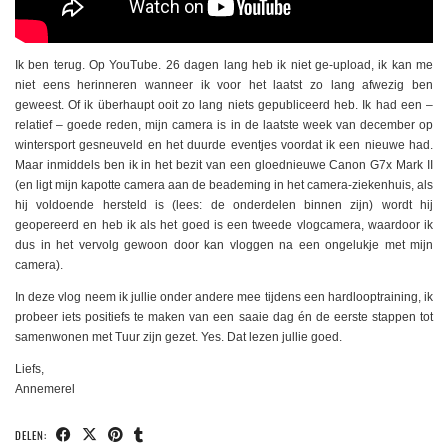
Ik ben terug. Op YouTube. 26 dagen lang heb ik niet ge-upload, ik kan me
niet eens herinneren wanneer ik voor het laatst zo lang afwezig ben
geweest. Of ik überhaupt ooit zo lang niets gepubliceerd heb. Ik had een –
relatief – goede reden, mijn camera is in de laatste week van december op
wintersport gesneuveld en het duurde eventjes voordat ik een nieuwe had.
Maar inmiddels ben ik in het bezit van een gloednieuwe Canon G7x Mark II
(en ligt mijn kapotte camera aan de beademing in het camera-ziekenhuis, als
hij voldoende hersteld is (lees: de onderdelen binnen zijn) wordt hij
geopereerd en heb ik als het goed is een tweede vlogcamera, waardoor ik
dus in het vervolg gewoon door kan vloggen na een ongelukje met mijn
camera).
In deze vlog neem ik jullie onder andere mee tijdens een hardlooptraining, ik
probeer iets positiefs te maken van een saaie dag én de eerste stappen tot
samenwonen met Tuur zijn gezet. Yes. Dat lezen jullie goed.
Liefs,
Annemerel
DELEN: