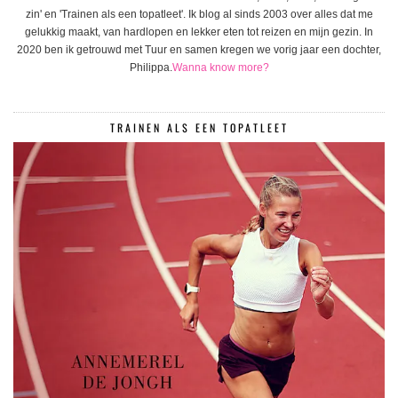
zin' en 'Trainen als een topatleet'. Ik blog al sinds 2003 over alles dat me
gelukkig maakt, van hardlopen en lekker eten tot reizen en mijn gezin. In
2020 ben ik getrouwd met Tuur en samen kregen we vorig jaar een dochter,
Philippa.
Wanna know more?
TRAINEN ALS EEN TOPATLEET