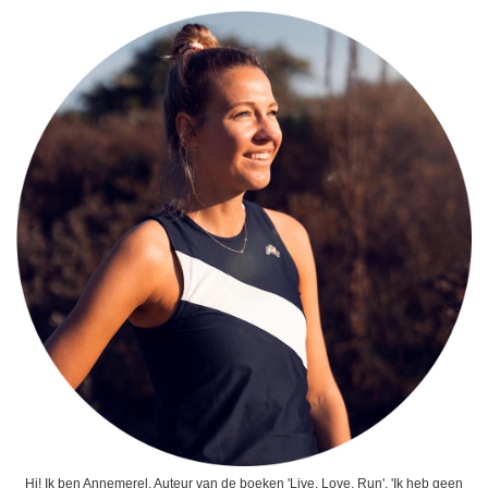
Hi! Ik ben Annemerel. Auteur van de boeken 'Live, Love, Run', 'Ik heb geen