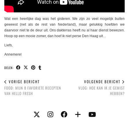
Wat een heerlijke dag was het gisteren. We zijn zo veel mogelijk buiten
geweest (net als de rest van Nederland), maar gelukkig hoefden we
daarvoor niet te de deur uit. Ons dakterras heeft nu al haar dienst bewezen.
Hoop op een mooie zomer, dan hoef ik niet perse Den Haag uit…
Liefs,
Annemerel
DELEN:
VORIGE BERICHT
VOLGENDE BERICHT
FOOD: MIJN 8 FAVORIETE RECEPTEN
VLOG: HOE KAN IK JE GEMIST
VAN HELLO FRESH
HEBBEN?