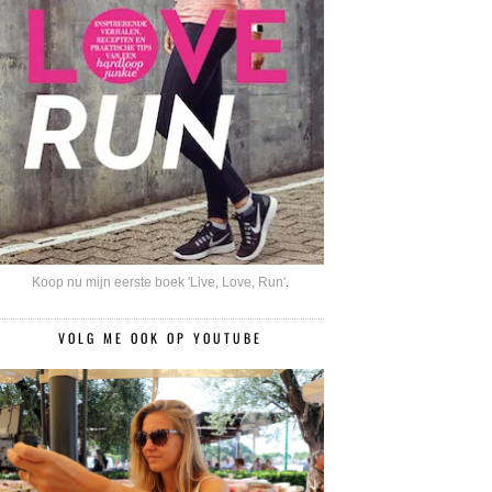
Koop nu mijn eerste boek 'Live, Love, Run'
.
VOLG ME OOK OP YOUTUBE