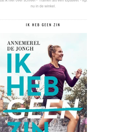
dat ik hier over schreef - 'Trainen als een topatleet' - ligt
nu in de winkel.
IK HEB GEEN ZIN