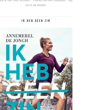
dat ik hier over schreef - 'Trainen als een topatleet' - ligt
nu in de winkel.
IK HEB GEEN ZIN