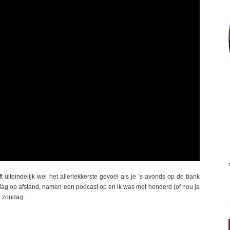
 uiteindelijk wel het allerlekkerste gevoel als je ’s avonds op de bank
rdag op afstand, namen een podcast op en ik was met honderd (of nou ja
ve zondag.