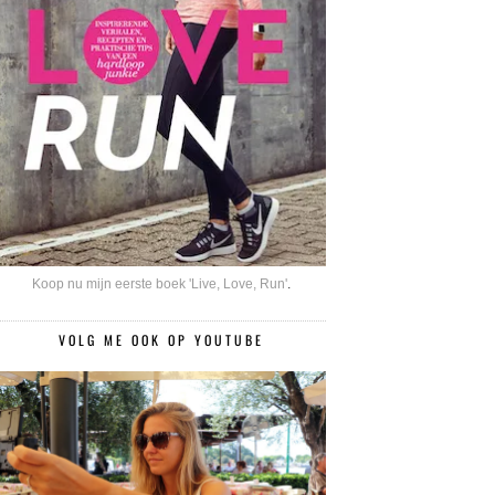
Koop nu mijn eerste boek 'Live, Love, Run'
.
VOLG ME OOK OP YOUTUBE