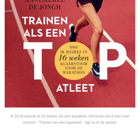
In 2018 trainde ik 16 weken als een topatleet. Het boek dat ik hier over
schreef - 'Trainen als een topatleet' - ligt nu in de winkel.