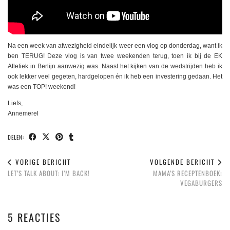
Na een week van afwezigheid eindelijk weer een vlog op donderdag, want ik
ben TERUG! Deze vlog is van twee weekenden terug, toen ik bij de EK
Atletiek in Berlijn aanwezig was. Naast het kijken van de wedstrijden heb ik
ook lekker veel gegeten, hardgelopen én ik heb een investering gedaan. Het
was een TOP! weekend!
Liefs,
Annemerel
DELEN:
VORIGE BERICHT
VOLGENDE BERICHT
LET’S TALK ABOUT: I’M BACK!
MAMA’S RECEPTENBOEK:
VEGABURGERS
5 REACTIES