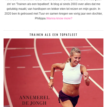
zin' en 'Trainen als een topatleet'. Ik blog al sinds 2003 over alles dat me
gelukkig maakt, van hardlopen en lekker eten tot reizen en mijn gezin. In
2020 ben ik getrouwd met Tuur en samen kregen we vorig jaar een dochter,
Philippa.
Wanna know more?
TRAINEN ALS EEN TOPATLEET