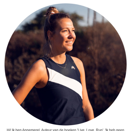
Hi! Ik ben Annemerel. Auteur van de boeken 'Live, Love, Run', 'Ik heb geen