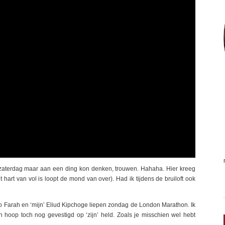
k zaterdag maar aan een ding kon denken, trouwen. Hahaha. Hier kreeg
t hart van vol is loopt de mond van over). Had ik tijdens de bruiloft ook
Mo Farah en ‘mijn’ Eliud Kipchoge liepen zondag de London Marathon. Ik
n hoop toch nog gevestigd op ‘zijn’ held. Zoals je misschien wel hebt