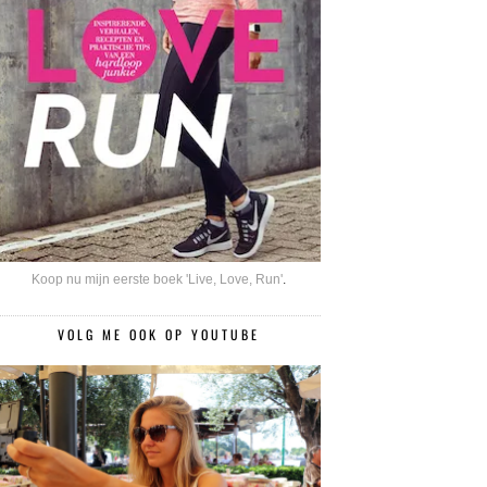
Koop nu mijn eerste boek 'Live, Love, Run'
.
VOLG ME OOK OP YOUTUBE