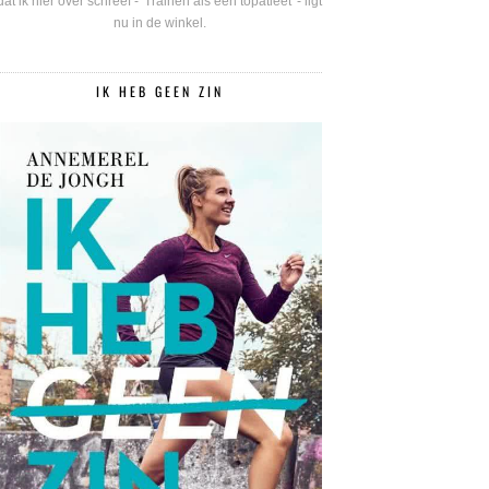
dat ik hier over schreef - 'Trainen als een topatleet' - ligt
nu in de winkel.
IK HEB GEEN ZIN