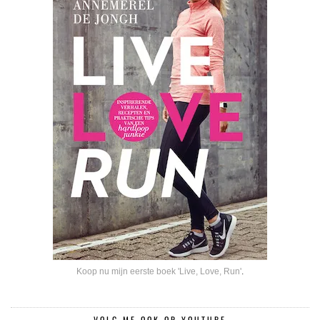
Koop nu mijn eerste boek 'Live, Love, Run'
.
VOLG ME OOK OP YOUTUBE