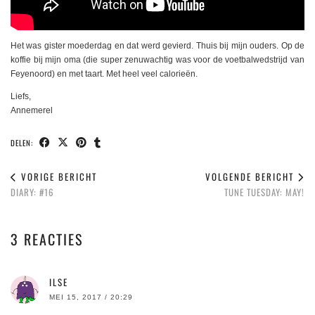
Het was gister moederdag en dat werd gevierd. Thuis bij mijn ouders. Op de
koffie bij mijn oma (die super zenuwachtig was voor de voetbalwedstrijd van
Feyenoord) en met taart. Met heel veel calorieën.
Liefs,
Annemerel
DELEN:
VORIGE BERICHT
VOLGENDE BERICHT
DIARY: #16
TUNE TUESDAY: MAY!
3 REACTIES
ILSE
MEI 15, 2017 / 20:29