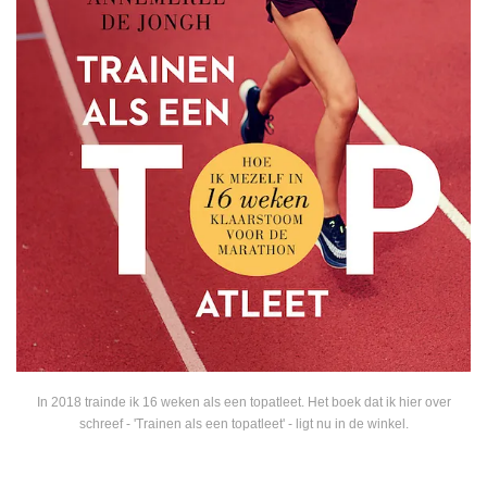
In 2018 trainde ik 16 weken als een topatleet. Het boek dat ik hier over
schreef - 'Trainen als een topatleet' - ligt nu in de winkel.