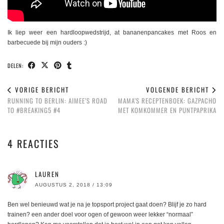
Ik liep weer een hardloopwedstrijd, at bananenpancakes met Roos en
barbecuede bij mijn ouders :)
DELEN:
VORIGE BERICHT
VOLGENDE BERICHT
RUNNING TO BERLIN: AIMEE’S ROAD
MAMA’S RECEPTENBOEK: GAZPACHO
TO #BREAKING5 #4
MET KOMKOMMER EN PUNTPAPRIKA
4 REACTIES
LAUREN
AUGUSTUS 2, 2018 / 13:09
Ben wel benieuwd wat je na je topsport project gaat doen? Blijf je zo hard
trainen? een ander doel voor ogen of gewoon weer lekker “normaal”