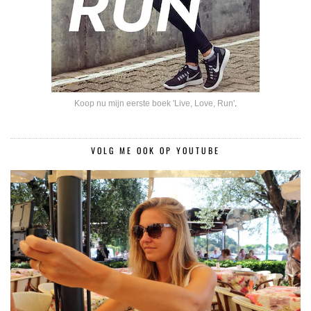
Koop nu mijn eerste boek 'Live, Love, Run'
.
VOLG ME OOK OP YOUTUBE