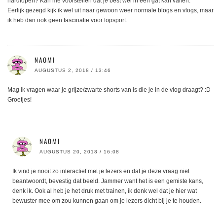
hardlopen? Kan me voorstellen dat je best wel in een gat kan vallen.
Eerlijk gezegd kijk ik wel uit naar gewoon weer normale blogs en vlogs, maar
ik heb dan ook geen fascinatie voor topsport.
NAOMI
AUGUSTUS 2, 2018 / 13:46
Mag ik vragen waar je grijze/zwarte shorts van is die je in de vlog draagt? :D
Groetjes!
NAOMI
AUGUSTUS 20, 2018 / 16:08
Ik vind je nooit zo interactief met je lezers en dat je deze vraag niet
beantwoordt, bevestig dat beeld. Jammer want het is een gemiste kans,
denk ik. Ook al heb je het druk met trainen, ik denk wel dat je hier wat
bewuster mee om zou kunnen gaan om je lezers dicht bij je te houden.