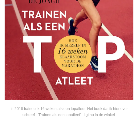
In 2018 trainde ik 16 weken als een topatleet. Het boek dat ik hier over
schreef - 'Trainen als een topatleet' - ligt nu in de winkel.