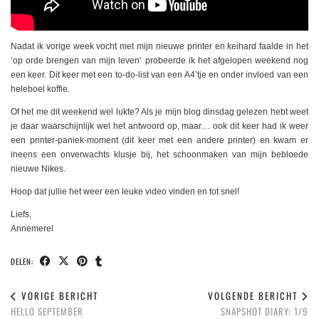
Nadat ik vorige week vocht met mijn nieuwe printer en keihard faalde in het
‘op orde brengen van mijn leven’ probeerde ik het afgelopen weekend nog
een keer. Dit keer met een to-do-list van een A4’tje en onder invloed van een
heleboel koffie.
Of het me dit weekend wel lukte? Als je mijn blog dinsdag gelezen hebt weet
je daar waarschijnlijk wel het antwoord op, maar… ook dit keer had ik weer
een printer-paniek-moment (dit keer met een andere printer) en kwam er
ineens een onverwachts klusje bij, het schoonmaken van mijn bebloede
nieuwe Nikes.
Hoop dat jullie het weer een leuke video vinden en tot snel!
Liefs,
Annemerel
DELEN:
VORIGE BERICHT
VOLGENDE BERICHT
HELLO SEPTEMBER
SNAPSHOT DIARY: 1/9