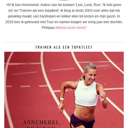
Hi! Ik ben Annemerel. Auteur van de boeken 'Live, Love, Run', 'Ik heb geen
zin' en 'Trainen als een topatleet'. Ik blog al sinds 2003 over alles dat me
gelukkig maakt, van hardlopen en lekker eten tot reizen en mijn gezin. In
2020 ben ik getrouwd met Tuur en samen kregen we vorig jaar een dochter,
Philippa.
Wanna know more?
TRAINEN ALS EEN TOPATLEET