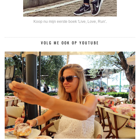
Koop nu mijn eerste boek 'Live, Love, Run'
.
VOLG ME OOK OP YOUTUBE