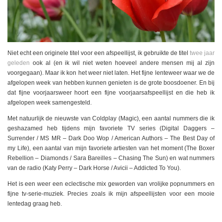
Niet echt een originele titel voor een afspeellijst, ik gebruikte de titel
twee jaar
geleden
ook al (en ik wil niet weten hoeveel andere mensen mij al zijn
voorgegaan). Maar ik kon het weer niet laten. Het fijne lenteweer waar we de
afgelopen week van hebben kunnen genieten is de grote boosdoener. En bij
dat fijne voorjaarsweer hoort een fijne voorjaarsafspeellijst en die heb ik
afgelopen week samengesteld.
Met natuurlijk de nieuwste van Coldplay (Magic), een aantal nummers die ik
geshazamed heb tijdens mijn favoriete TV series (Digital Daggers –
Surrender / MS MR – Dark Doo Wop / American Authors – The Best Day of
my Life), een aantal van mijn favoriete artiesten van het moment (The Boxer
Rebellion – Diamonds / Sara Bareilles – Chasing The Sun) en wat nummers
van de radio (Katy Perry – Dark Horse / Avicii – Addicted To You).
Het is een weer een eclectische mix geworden van vrolijke popnummers en
fijne tv-serie-muziek. Precies zoals ik mijn afspeellijsten voor een mooie
lentedag graag heb.