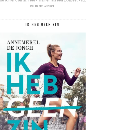
dat ik hier over schreef - 'Trainen als een topatleet' - ligt
nu in de winkel.
IK HEB GEEN ZIN