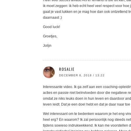
Heel veel succes alvast! Als er iemand is die dit kan, da
ik moet zeggen: ik heb echt heel veel respect voor hoe jij 
gaat je vast lukken en je mag hoe dan ook ontzettend tro
daarnaast ;)
Good luck!
Groetjes,
Jolijn
ROSALIE
DECEMBER 6, 2018 / 13:22
Interessante video. Ik ga zelf aan een coaching-opleidi
acties en passie niet beïnvloeden door die negatieve re
omdat ze niks leuks doen in hun leven en daardoor ander
leven leidt. Dat je een doel hebt en dat je daar naar toe
Wel interessant om te bedenken waarom je het eng vindt o
heel erg? En waarom? Ik zal persoonlijk nog steeds net 
tijdens sowieso indrukwekkend. Ik kan me voorstellen dat