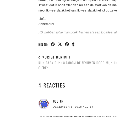
hardlopen. Zoals gewoonlijk in de taperfase voelen mijn 
Ik weet dat ik nooit fitter dan nu aan de start van de m
niet). Ik weet dat ik het kan. Ik weet dat ik het tot op 
Liefs,
Annemerel
P.S. hebben jullie mijn boek Trainen als een topatleet a
DELEN:
VORIGE BERICHT
RUN BABY RUN: WAAROM DE ZENUWEN DOOR MIJN L
GIEREN
4 REACTIES
JOLIJN
DECEMBER 6, 2018 / 12:14