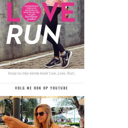
Koop nu mijn eerste boek 'Live, Love, Run'
.
VOLG ME OOK OP YOUTUBE