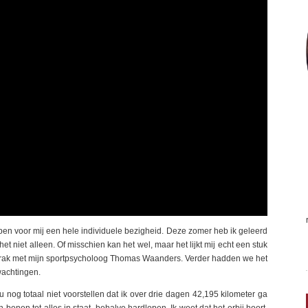
en voor mij een hele individuele bezigheid. Deze zomer heb ik geleerd
et niet alleen. Of misschien kan het wel, maar het lijkt mij echt een stuk
sprak met mijn sportpsycholoog Thomas Waanders. Verder hadden we het
wachtingen.
og totaal niet voorstellen dat ik over drie dagen 42,195 kilometer ga