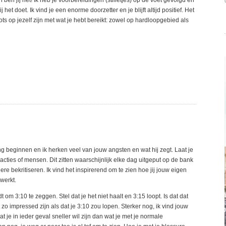
n ben jij het! Ik heb je voorbereidingen (stilletjes) op de voet gevolgd en
het doet. Ik vind je een enorme doorzetter en je blijft altijd positief. Het
ts op jezelf zijn met wat je hebt bereikt: zowel op hardloopgebied als
ng beginnen en ik herken veel van jouw angsten en wat hij zegt. Laat je
acties of mensen. Dit zitten waarschijnlijk elke dag uitgeput op de bank
e bekritiseren. Ik vind het inspirerend om te zien hoe jij jouw eigen
 werkt.
m 3:10 te zeggen. Stel dat je het niet haalt en 3:15 loopt. Is dat dat
zo impressed zijn als dat je 3:10 zou lopen. Sterker nog, ik vind jouw
 je in ieder geval sneller wil zijn dan wat je met je normale