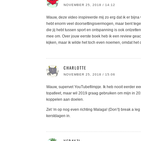
NOVEMBER 25, 2018 / 14:12
Wauw, deze video inspireerde mij zo erg dat ik er bijna 
hebt enorm veel doorsettingsvermogen, maar bent tegelij
die jij hebt tussen sport en ontspanning is ook ontzetten
mee om. Over jouw eerste boek heb ik een review geachr
kijken, maar ik wilde het toch even noemen, omdat het de
CHARLOTTE
NOVEMBER 25, 2018 / 15:06
Wauw, supervet YouTubefilmpje. Ik heb nooit eerder een b
topatleet, maar wil 2019 graag gebruiken om mijn in 201
koppelen aan doelen.
Zet ‘m op nog even richting Malaga! (Don’t) break a leg 
kerstdagen in.