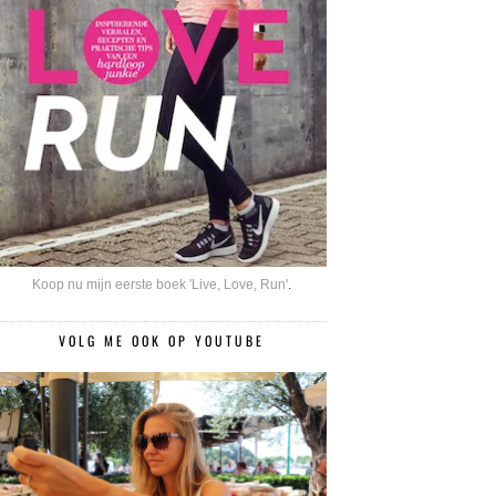
Koop nu mijn eerste boek 'Live, Love, Run'
.
VOLG ME OOK OP YOUTUBE