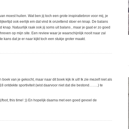
van moest huilen. Wat ben jij toch een grote inspiratiebron voor mij, je
kertijd ook eerlijk em dat vind ik onzettend stoer en knap. De balans
d knap. Natuurlijk raak ook jij soms uit balans , maar je gaat er zo goed
even op mijn site. Een review waar je waarschijnlijk nooit naar zal
 kans dat je er naar kijkt toch een stukje groter maakt.
oek van je gekocht, maar naar dit boek kijk ik uit! Ik zie mezelf niet als
8 ontdekte sportiviteit (wist daarvoor niet dat die bestond……..) te
(/foot, this time! :)) En hopelijk daarna met een goed gevoel de