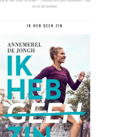
dat ik hier over schreef - 'Trainen als een topatleet' - ligt
nu in de winkel.
IK HEB GEEN ZIN