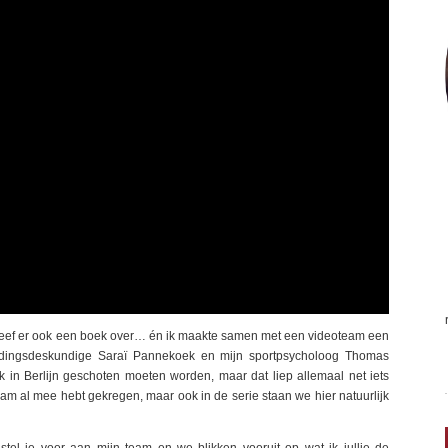
schreef er ook een boek over… én ik maakte samen met een videoteam een
voedingsdeskundige Saraï Pannekoek en mijn sportpsycholoog Thomas
jk in Berlijn geschoten moeten worden, maar dat liep allemaal net iets
gram al mee hebt gekregen, maar ook in de serie staan we hier natuurlijk