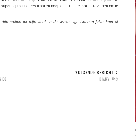
 stel je voor aan mijn team en we blikken vooruit op wat ik jullie de
uper blij met het resultaat en hoop dat jullie het ook leuk vinden om te
rie weken tot mijn boek in de winkel ligt. Hebben jullie hem al
VOLGENDE BERICHT
S DE
DIARY: #43