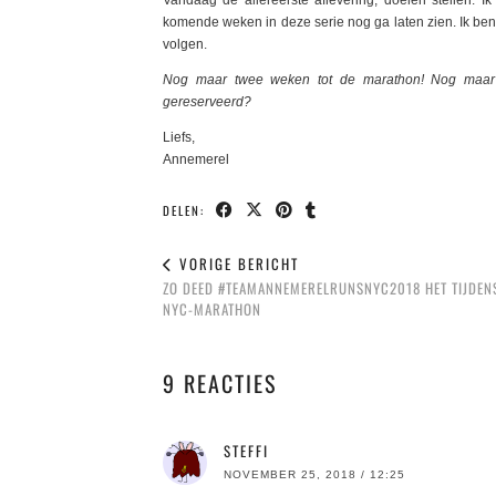
Vandaag de allereerste aflevering; doelen stellen. Ik
komende weken in deze serie nog ga laten zien. Ik ben s
volgen.
Nog maar twee weken tot de marathon! Nog maar d
gereserveerd?
Liefs,
Annemerel
DELEN:
VORIGE BERICHT
ZO DEED #TEAMANNEMERELRUNSNYC2018 HET TIJDEN
NYC-MARATHON
9 REACTIES
STEFFI
NOVEMBER 25, 2018 / 12:25