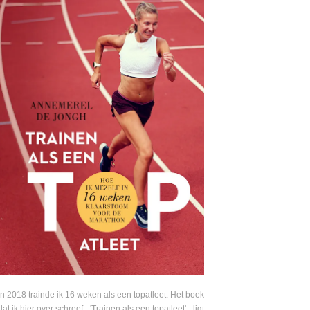
In 2018 trainde ik 16 weken als een topatleet. Het boek
dat ik hier over schreef - 'Trainen als een topatleet' - ligt