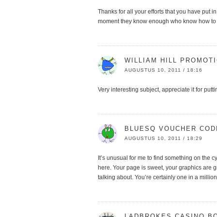
Thanks for all your efforts that you have put in
moment they know enough who know how to l
WILLIAM HILL PROMOT
AUGUSTUS 10, 2011 / 18:16
Very interesting subject, appreciate it for putti
BLUESQ VOUCHER COD
AUGUSTUS 10, 2011 / 18:29
It’s unusual for me to find something on the c
here. Your page is sweet, your graphics are g
talking about. You’re certainly one in a milli
LADBROKES CASINO B