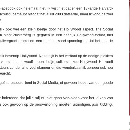
Facebook ook helemaal niet, ik wist niet dat er een 18-jarige Harvard-
Ik wist überhaupt niet dat het al uit 2003 dateerde, maar ik vond het wel
n.
nlijk ook wel een klein beetje door het Hollywood aspect. The Social
n Mark Zuckerberg is gegoten in een heerlijk Hollywood-format, met
, uitvergroot drama en een bepaald soort spanning die tot het eind te
te-dik-bovenop-Hollywood. Natuurlijk is het verhaal op de nodige plekken
 voorspelbaar, twaalf in een dozijn, suikerspinzoet Hollywood. Het voelt
cteurs zonder al te veel glamour en die wonderbaarlijk genoeg ook nog
search).
je geïnteresseerd bent in Social Media, of gewoon houdt van een goede
 inderdaad dat jullie mij nu niet gaan vervolgen voor het kijken van
n me ook gewoon op de persvertoning moeten uitnodigen,
just kidding
,