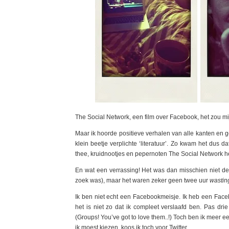
The Social Network, een film over Facebook, het zou m
Maar ik hoorde positieve verhalen van alle kanten en g
klein beetje verplichte ‘literatuur’. Zo kwam het dus 
thee, kruidnootjes en pepernoten The Social Network 
En wat een verrassing! Het was dan misschien niet de m
zoek was), maar het waren zeker geen twee uur
wastin
Ik ben niet echt een Facebookmeisje. Ik heb een Facebo
het is niet zo dat ik compleet verslaafd ben. Pas d
(Groups! You’ve got to love them..!) Toch ben ik meer 
ik moest kiezen, koos ik toch voor Twitter.