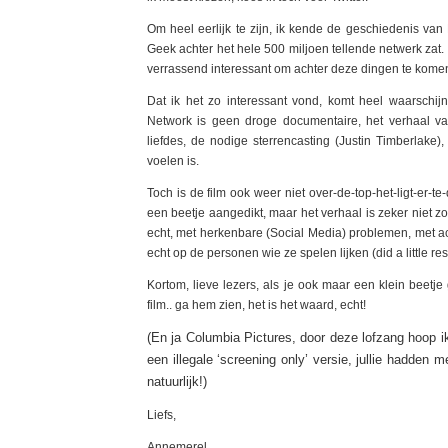
Om heel eerlijk te zijn, ik kende de geschiedenis van 
Geek achter het hele 500 miljoen tellende netwerk zat. 
verrassend interessant om achter deze dingen te kome
Dat ik het zo interessant vond, komt heel waarschij
Network is geen droge documentaire, het verhaal va
liefdes, de nodige sterrencasting (Justin Timberlake)
voelen is.
Toch is de film ook weer niet over-de-top-het-ligt-er-
een beetje aangedikt, maar het verhaal is zeker niet zo
echt, met herkenbare (Social Media) problemen, met a
echt op de personen wie ze spelen lijken (did a little re
Kortom, lieve lezers, als je ook maar een klein beet
film.. ga hem zien, het is het waard, echt!
(En ja Columbia Pictures, door deze lofzang hoop ik
een illegale ‘screening only’ versie, jullie hadde
natuurlijk!)
Liefs,
Annemerel