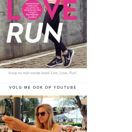
Koop nu mijn eerste boek 'Live, Love, Run'
.
VOLG ME OOK OP YOUTUBE