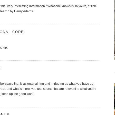
 this. Very interesting information. “What one knows is, in youth, of little
earn.” by Henry Adams.
IONAL CODE
ng up.
E
yberspace that is as entertaining and intriguing as what you have got
reat, and what’s more, you use source that are relevant to what you’re
on, keep up the good work!
ONUS