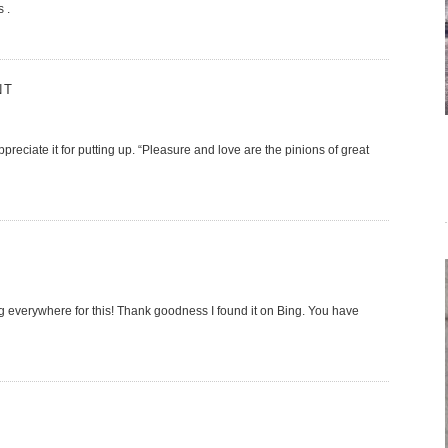
 .
NT
preciate it for putting up. “Pleasure and love are the pinions of great
ing everywhere for this! Thank goodness I found it on Bing. You have
S