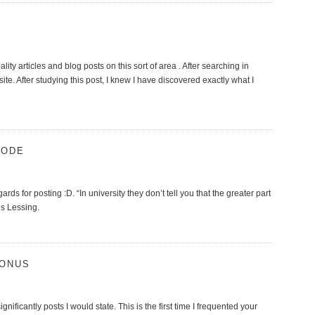
ality articles and blog posts on this sort of area . After searching in
e. After studying this post, I knew I have discovered exactly what I
CODE
regards for posting :D. “In university they don’t tell you that the greater part
ris Lessing.
BONUS
ficantly posts I would state. This is the first time I frequented your