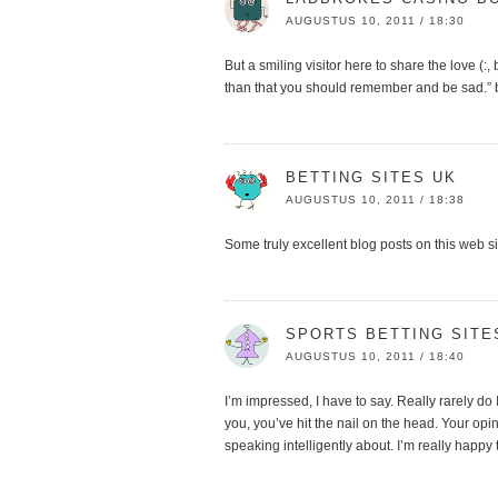
AUGUSTUS 10, 2011 / 18:30
But a smiling visitor here to share the love (:
than that you should remember and be sad.” b
BETTING SITES UK
AUGUSTUS 10, 2011 / 18:38
Some truly excellent blog posts on this web sit
SPORTS BETTING SITE
AUGUSTUS 10, 2011 / 18:40
I’m impressed, I have to say. Really rarely do 
you, you’ve hit the nail on the head. Your opin
speaking intelligently about. I’m really happy 