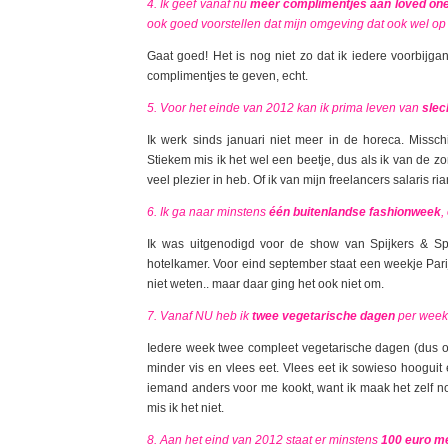
4. Ik geef vanaf nu
meer complimentjes aan loved one
ook goed voorstellen dat mijn omgeving dat ook wel op pri
Gaat goed! Het is nog niet zo dat ik iedere voorbijga
complimentjes te geven, echt.
5. Voor het einde van 2012 kan ik prima leven van
slec
Ik werk sinds januari niet meer in de horeca. Missc
Stiekem mis ik het wel een beetje, dus als ik van de zo
veel plezier in heb. Of ik van mijn freelancers salaris 
6. Ik ga naar minstens
één buitenlandse fashionweek
,
Ik was uitgenodigd voor de show van Spijkers & Sp
hotelkamer. Voor eind september staat een weekje Parij
niet weten.. maar daar ging het ook niet om.
7. Vanaf NU heb ik
twee vegetarische dagen
per week
Iedere week twee compleet vegetarische dagen (dus ook
minder vis en vlees eet. Vlees eet ik sowieso hooguit 
iemand anders voor me kookt, want ik maak het zelf nooi
mis ik het niet.
8. Aan het eind van 2012 staat er minstens
100 euro m