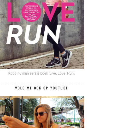
Koop nu mijn eerste boek 'Live, Love, Run'
.
VOLG ME OOK OP YOUTUBE