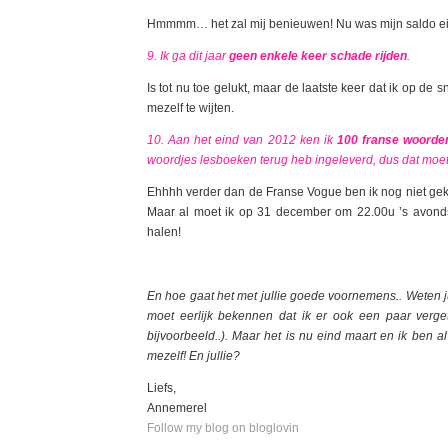
Hmmmm… het zal mij benieuwen! Nu was mijn saldo ein
9. Ik ga dit jaar
geen enkele keer schade rijden
.
Is tot nu toe gelukt, maar de laatste keer dat ik op d
mezelf te wijten.
10. Aan het eind van 2012 ken ik
100 franse woorde
woordjes lesboeken terug heb ingeleverd, dus dat moet
Ehhhh verder dan de Franse Vogue ben ik nog niet geko
Maar al moet ik op 31 december om 22.00u ’s avonds
halen!
En hoe gaat het met jullie goede voornemens.. Weten 
moet eerlijk bekennen dat ik er ook een paar verg
bijvoorbeeld..). Maar het is nu eind maart en ik ben
mezelf! En jullie?
Liefs,
Annemerel
Follow my blog on bloglovin