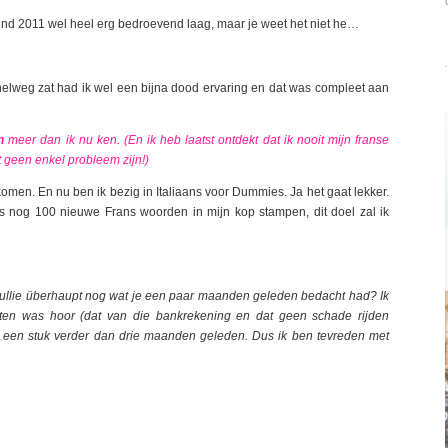
d 2011 wel heel erg bedroevend laag, maar je weet het niet he…
e snelweg zat had ik wel een bijna dood ervaring en dat was compleet aan
n
meer dan ik nu ken. (En ik heb laatst ontdekt dat ik nooit mijn franse
 geen enkel probleem zijn!)
men. En nu ben ik bezig in Italiaans voor Dummies. Ja het gaat lekker.
 nog 100 nieuwe Frans woorden in mijn kop stampen, dit doel zal ik
jullie überhaupt nog wat je een paar maanden geleden bedacht had? Ik
eten was hoor (dat van die bankrekening en dat geen schade rijden
 al een stuk verder dan drie maanden geleden. Dus ik ben tevreden met