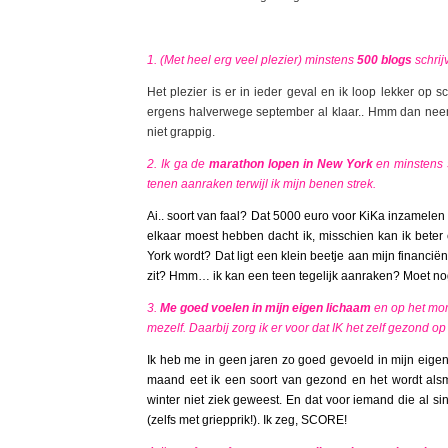
1. (Met heel erg veel plezier) minstens
500 blogs
schrij
Het plezier is er in ieder geval en ik loop lekker op sc
ergens halverwege september al klaar.. Hmm dan ne
niet grappig.
2. Ik ga de
marathon lopen in New York
en minstens 
tenen aanraken terwijl ik mijn benen strek.
Ai.. soort van faal? Dat 5000 euro voor KiKa inzamelen 
elkaar moest hebben dacht ik, misschien kan ik bete
York wordt? Dat ligt een klein beetje aan mijn financ
zit? Hmm… ik kan een teen tegelijk aanraken? Moet n
3.
Me goed voelen in mijn eigen lichaam
en op het mom
mezelf. Daarbij zorg ik er voor dat IK het zelf gezond op 
Ik heb me in geen jaren zo goed gevoeld in mijn eigen
maand eet ik een soort van gezond en het wordt alsma
winter niet ziek geweest. En dat voor iemand die al si
(zelfs met griepprik!). Ik zeg, SCORE!