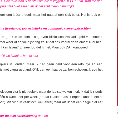
s.
Hoe leuk vind ik het zelf om die te krijgen? HEEL LEUK. Kan me dan
js stelt (wel alleen als ik het echt meen natuurlijk).
nger een lofzang geef, maar het gaat al een stuk beter. Het is leuk om
hts (freelance) journalistieke en communicatieve opdrachten
.
hien ga ik in de zomer nog even bijklussen (vakantiegeld verdienen).
mer weer af en toe bijspring zal ik dat ook vooral doen omdat ik er heel
riant kan leven? Eh nee. Duidelijk niet. Maar ook DAT komt goed.
 of ik nu kaartjes heb of niet.
ijkers in Londen, maar ik had geen geld voor een retourtje en een
s met Laura gepland. Of ik dan een kaartje zal bemachtigen, ik zou het
.
 geen vis) is niet gelukt, maar de laatste weken merk ik dat ik steeds
één a twee keer per week (en dat is alleen als ik ergens anders eet of
t). Vis vind ik vaak toch wel lekker, maar als ik het een dagje niet eet
eer op mijn bankrekening
dan nu.