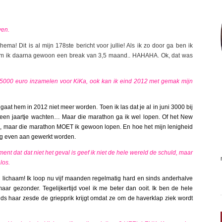
ven.
hema! Dit is al mijn 178ste bericht voor jullie! Als ik zo door ga ben ik
em ik daarna gewoon een break van 3,5 maand.. HAHAHA. Ok, dat was
5000 euro inzamelen voor KiKa, ook kan ik eind 2012 met gemak mijn
gaat hem in 2012 niet meer worden. Toen ik las dat je al in juni 3000 bij
r een jaartje wachten… Maar die marathon ga ik wel lopen. Of het New
iën, maar die marathon MOET ik gewoon lopen. En hoe het mijn lenigheid
og even aan gewerkt worden.
ent dat dat niet het geval is geef ik niet de hele wereld de schuld, maar
los.
 lichaam! Ik loop nu vijf maanden regelmatig hard en sinds anderhalve
ar gezonder. Tegelijkertijd voel ik me beter dan ooit. Ik ben de hele
nds haar zesde de griepprik krijgt omdat ze om de haverklap ziek wordt