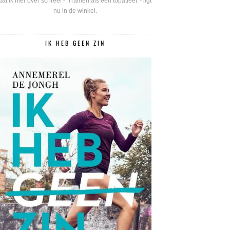
dat ik hier over schreef - 'Trainen als een topatleet' - ligt
nu in de winkel.
IK HEB GEEN ZIN