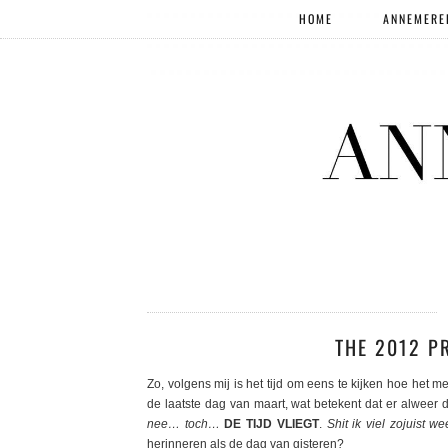
HOME
ANNEMERE
THE 2012 PR
Zo, volgens mij is het tijd om eens te kijken hoe het m
de laatste dag van maart, wat betekent dat er alweer d
nee… toch…
DE TIJD VLIEGT
.
Shit ik viel zojuist we
herinneren als de dag van gisteren?