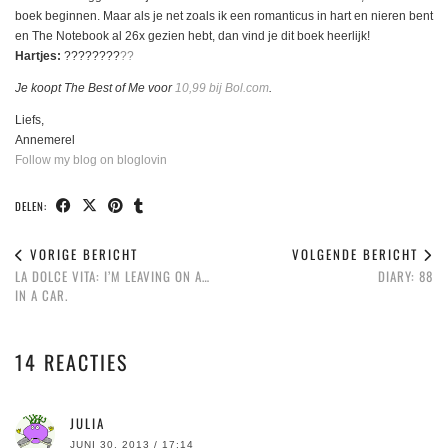
boek beginnen. Maar als je net zoals ik een romanticus in hart en nieren bent
en The Notebook al 26x gezien hebt, dan vind je dit boek heerlijk!
Hartjes:
????????
??
Je koopt The Best of Me voor
10,99 bij Bol.com
.
Liefs,
Annemerel
Follow my blog on bloglovin
DELEN:
VORIGE BERICHT
VOLGENDE BERICHT
LA DOLCE VITA: I’M LEAVING ON A…
DIARY: 88
IN A CAR.
14 REACTIES
JULIA
JUNI 30, 2013 / 17:14