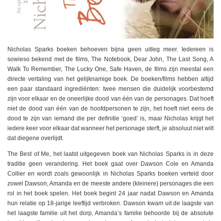
Nicholas Sparks boeken behoeven bijna geen uitleg meer. Iedereen is
sowieso bekend met de films, The Notebook, Dear John, The Last Song, A
Walk To Remember, The Lucky One, Safe Haven, de films zijn meestal een
directe vertaling van het gelijknamige boek. De boeken/films hebben altijd
een paar standaard ingrediënten: twee mensen die duidelijk voorbestemd
zijn voor elkaar en de oneerlijke dood van één van de personages. Dat hoeft
niet de dood van één van de hoofdpersonen te zijn, het hoeft niet eens de
dood te zijn van iemand die per definitie ‘goed’ is, maar Nicholas krijgt het
iedere keer voor elkaar dat wanneer het personage sterft, je absoluut niet wilt
dat diegene overlijdt.
The Best of Me, het laatst uitgegeven boek van Nicholas Sparks is in deze
traditie geen verandering. Het boek gaat over Dawson Cole en Amanda
Collier en wordt zoals gewoonlijk in Nicholas Sparks boeken verteld door
zowel Dawson, Amanda en de meeste andere (kleinere) personages die een
rol in het boek spelen. Het boek begint 24 jaar nadat Dawson en Amanda
hun relatie op 18-jarige leeftijd verbroken. Dawson kwam uit de laagste van
het laagste familie uit het dorp, Amanda’s familie behoorde bij de absolute