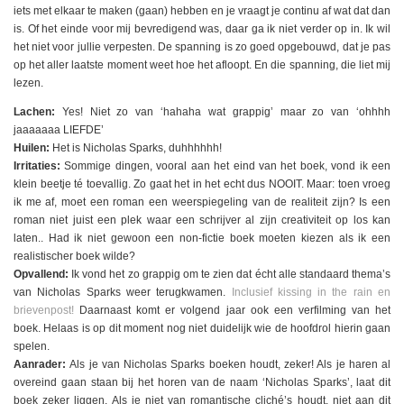
iets met elkaar te maken (gaan) hebben en je vraagt je continu af wat dat dan
is. Of het einde voor mij bevredigend was, daar ga ik niet verder op in. Ik wil
het niet voor jullie verpesten. De spanning is zo goed opgebouwd, dat je pas
op het aller laatste moment weet hoe het afloopt. En die spanning, die liet mij
lezen.
Lachen:
Yes! Niet zo van ‘hahaha wat grappig’ maar zo van ‘ohhhh
jaaaaaaa LIEFDE’
Huilen:
Het is Nicholas Sparks, duhhhhhh!
Irritaties:
Sommige dingen, vooral aan het eind van het boek, vond ik een
klein beetje té toevallig. Zo gaat het in het echt dus NOOIT. Maar: toen vroeg
ik me af, moet een roman een weerspiegeling van de realiteit zijn? Is een
roman niet juist een plek waar een schrijver al zijn creativiteit op los kan
laten.. Had ik niet gewoon een non-fictie boek moeten kiezen als ik een
realistischer boek wilde?
Opvallend:
Ik vond het zo grappig om te zien dat écht alle standaard thema’s
van Nicholas Sparks weer terugkwamen.
Inclusief kissing in the rain en
brievenpost!
Daarnaast komt er volgend jaar ook een verfilming van het
boek. Helaas is op dit moment nog niet duidelijk wie de hoofdrol hierin gaan
spelen.
Aanrader:
Als je van Nicholas Sparks boeken houdt, zeker! Als je haren al
overeind gaan staan bij het horen van de naam ‘Nicholas Sparks’, laat dit
boek zeker liggen. Als je niet van romantische cliché’s houdt, niet aan dit