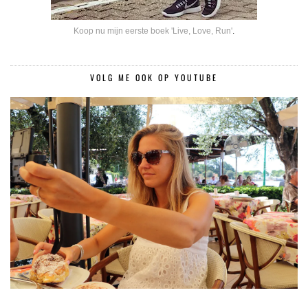
Koop nu mijn eerste boek 'Live, Love, Run'
.
VOLG ME OOK OP YOUTUBE