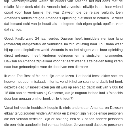
top. Vanzelfsprekend waren de ouders van Amanda het niet eens met de
relatie. Maar denk niet dat Amanda het zoveelste nitwitje is dat haar vriend
opgaf voor haar familie, het was Dawson die de relatie verbrak, toen
Amanda’s ouders dreigde Amanda’s opleiding niet meer te betalen. Je weet
dat iemand echt van je houdt als… diegene zich eigen geluk opoffert voor
dat van jou.
Goed, Fastforward 24 jaar verder. Dawson heeft inmiddels vier jaar lang
(onterecht) vastgezeten en verhuisde na zijn vrijlating naar Louisiana waar
hij op een olieplatform werkt. Amanda is na het slagen voor haar opleiding
direct getrouwd, heeft kinderen gekregen en is sindsdien huismoeder.
Dawson en Amanda zijn elkaar voor het eerst weer als ze beiden terug keren
naar hun geboorteplek voor de dood van een dierbare.
Ik vond The Best of Me heel fijn om te lezen. Het boekt leest lekker snel en
hoewel het geen misdaadthriller is, vond ik het zo spannend dat ik het boek
dezelfde dag uit moest lezen (en dit was op een dag dat ik ook van 9.00u tot
18.00u aan het werk was bij Girlscene, kun je nagaan tot hoe laat ik ’s nachts
door ben gegaan om het boek uit te krijgen?).
Vanaf het eerste hoofdstuk hoopte ik niets anders dan Amanda en Dawson
elkaar terug zouden vinden. Amanda en Dawson zijn niet de enige personen
die het verhaal vertellen, zijn er ook nog een stuk of tien andere personen
die een klein aandeel in het verhaal hebben. Je vermoedt dat deze personen