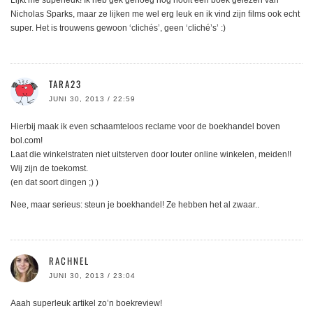
Lijkt me superleuk! Ik heb gek genoeg nog nooit een boek gelezen van
Nicholas Sparks, maar ze lijken me wel erg leuk en ik vind zijn films ook echt
super. Het is trouwens gewoon ‘clichés’, geen ‘cliché’s’ :)
TARA23
JUNI 30, 2013 / 22:59
Hierbij maak ik even schaamteloos reclame voor de boekhandel boven
bol.com!
Laat die winkelstraten niet uitsterven door louter online winkelen, meiden!!
Wij zijn de toekomst.
(en dat soort dingen ;) )
Nee, maar serieus: steun je boekhandel! Ze hebben het al zwaar..
RACHNEL
JUNI 30, 2013 / 23:04
Aaah superleuk artikel zo’n boekreview!